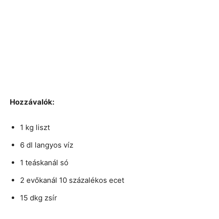
Hozzávalók:
1 kg liszt
6 dl langyos víz
1 teáskanál só
2 evőkanál 10 százalékos ecet
15 dkg zsír