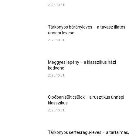
2025.10.31.
Tárkonyos bárányleves – a tavasz illatos
ünnepi levese
2025.10.31.
Meggyes lepény – a klasszikus házi
kedvenc
2025.10.31.
Cipóban sült csülök – a rusztikus ünnepi
klasszikus
2025.10.31.
Tárkonyos sertésragu-leves – a tartalmas,