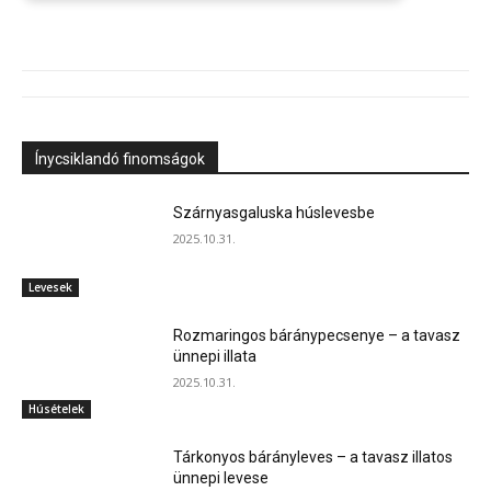
Ínycsiklandó finomságok
Szárnyasgaluska húslevesbe
2025.10.31.
Levesek
Rozmaringos báránypecsenye – a tavasz
ünnepi illata
2025.10.31.
Húsételek
Tárkonyos bárányleves – a tavasz illatos
ünnepi levese