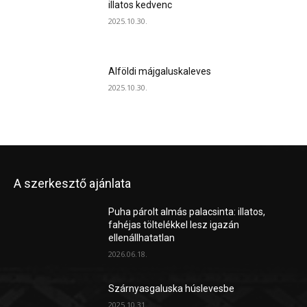
illatos kedvenc
2025.10.30.
Alföldi májgaluskaleves
2025.10.30.
A szerkesztő ajánlata
Puha párolt almás palacsinta: illatos,
fahéjas töltelékkel lesz igazán
ellenállhatatlan
2026.06.18.
Szárnyasgaluska húslevesbe
2025.10.31.