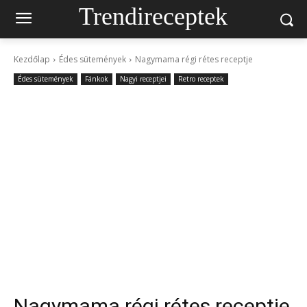
Trendireceptek
Kezdőlap
Édes sütemények
Nagymama régi rétes receptje
Édes sütemények
Fánkok
Nagyi receptjei
Retro receptek
Nagymama régi rétes receptje