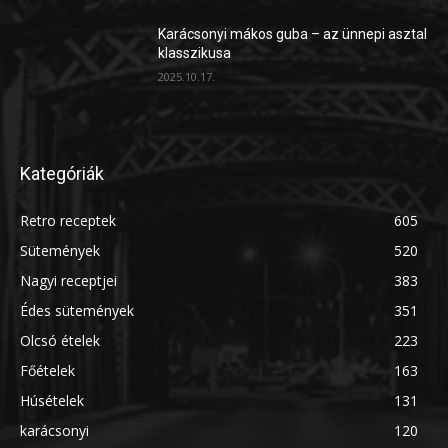
Karácsonyi mákos guba – az ünnepi asztal
klasszikusa
2025.10.17.
Kategóriák
Retro receptek
605
Sütemények
520
Nagyi receptjei
383
Édes sütemények
351
Olcsó ételek
223
Főételek
163
Húsételek
131
karácsonyi
120