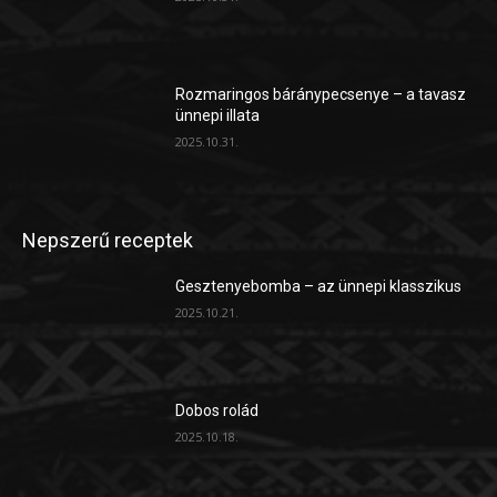
Rozmaringos báránypecsenye – a tavasz
ünnepi illata
2025.10.31.
Nepszerű receptek
Gesztenyebomba – az ünnepi klasszikus
2025.10.21.
Dobos rolád
2025.10.18.