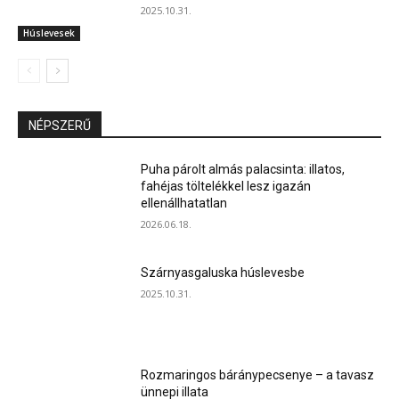
2025.10.31.
Húslevesek
NÉPSZERŰ
Puha párolt almás palacsinta: illatos,
fahéjas töltelékkel lesz igazán
ellenállhatatlan
2026.06.18.
Szárnyasgaluska húslevesbe
2025.10.31.
Rozmaringos báránypecsenye – a tavasz
ünnepi illata