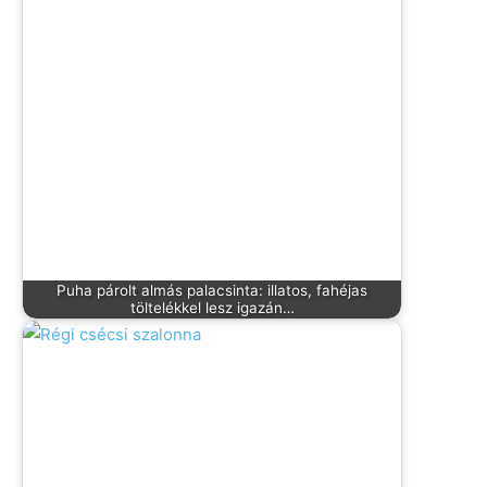
Puha párolt almás palacsinta: illatos, fahéjas
töltelékkel lesz igazán…