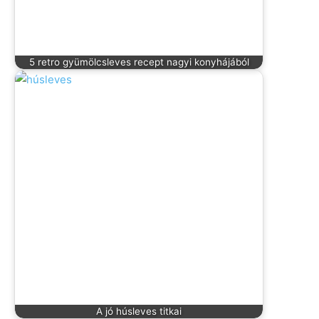
5 retro gyümölcsleves recept nagyi konyhájából
A jó húsleves titkai