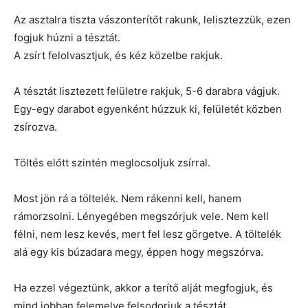
Az asztalra tiszta vászonterítőt rakunk, lelisztezzük, ezen
fogjuk húzni a tésztát.
A zsírt felolvasztjuk, és kéz közelbe rakjuk.
A tésztát lisztezett felületre rakjuk, 5-6 darabra vágjuk.
Egy-egy darabot egyenként húzzuk ki, felületét közben
zsírozva.
Töltés előtt szintén meglocsoljuk zsírral.
Most jön rá a töltelék. Nem rákenni kell, hanem
rámorzsolni. Lényegében megszórjuk vele. Nem kell
félni, nem lesz kevés, mert fel lesz görgetve. A töltelék
alá egy kis búzadara megy, éppen hogy megszórva.
Ha ezzel végeztünk, akkor a terítő alját megfogjuk, és
mind jobban felemelve felsodorjuk a tésztát.