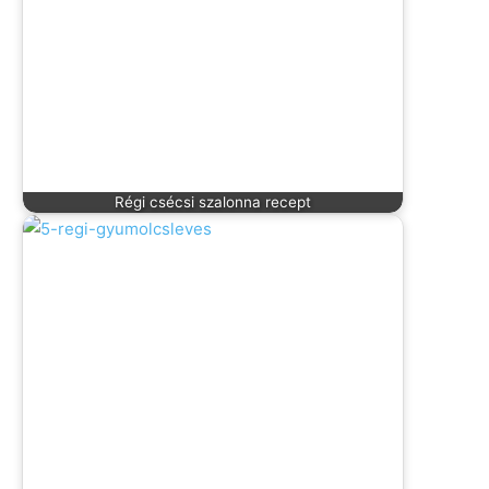
Régi csécsi szalonna recept