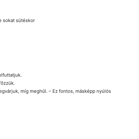
be sokat sütéskor
lfuttatjuk.
főzzük.
Megvárjuk, míg meghűl. – Ez fontos, másképp nyúlós