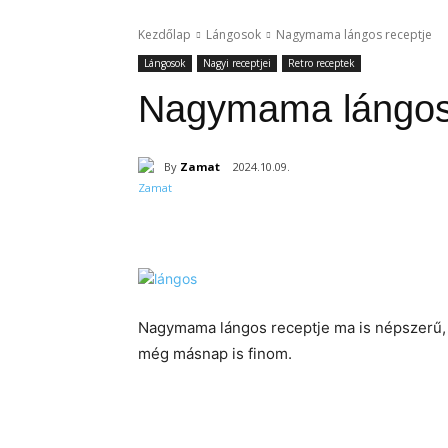
Kezdőlap
Lángosok
Nagymama lángos receptje
Lángosok
Nagyi receptjei
Retro receptek
Nagymama lángos 
By
Zamat
2024.10.09.
Részvény
Nagymama lángos receptje ma is népszerű, s
még másnap is finom.