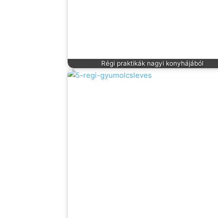
Régi praktikák nagyi konyhájából