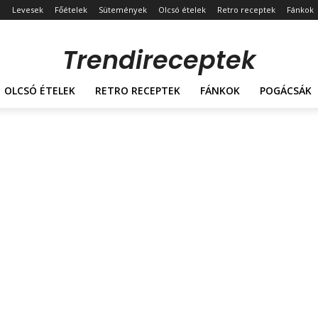
Levesek
Főételek
Sütemények
Olcsó ételek
Retro receptek
Fánkok
Trendireceptek
OLCSÓ ÉTELEK
RETRO RECEPTEK
FÁNKOK
POGÁCSÁK