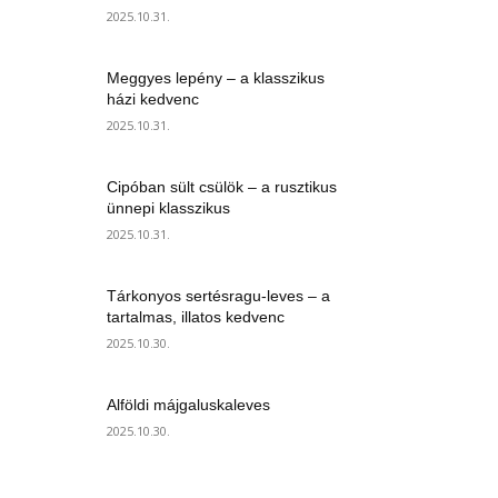
2025.10.31.
Meggyes lepény – a klasszikus
házi kedvenc
2025.10.31.
Cipóban sült csülök – a rusztikus
ünnepi klasszikus
2025.10.31.
Tárkonyos sertésragu-leves – a
tartalmas, illatos kedvenc
2025.10.30.
Alföldi májgaluskaleves
2025.10.30.