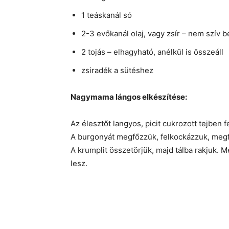
1 teáskanál só
2-3 evőkanál olaj, vagy zsír – nem szív 
2 tojás – elhagyható, anélkül is összeáll
zsiradék a sütéshez
Nagymama lángos elkészítése:
Az élesztőt langyos, picit cukrozott tejben fe
A burgonyát megfőzzük, felkockázzuk, meg
A krumplit összetörjük, majd tálba rakjuk. 
lesz.