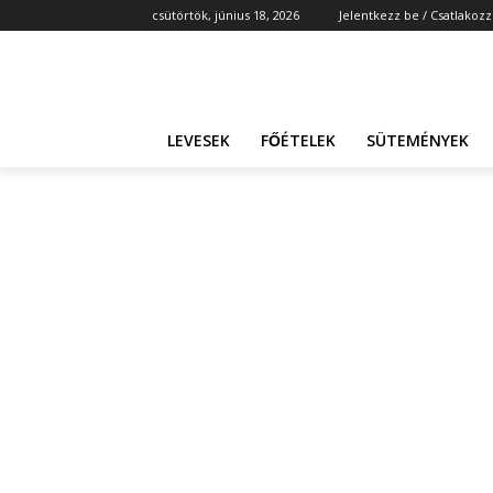
csütörtök, június 18, 2026
Jelentkezz be / Csatlakozz
LEVESEK
FŐÉTELEK
SÜTEMÉNYEK