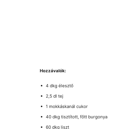
Hozzávalók:
4 dkg élesztő
2,5 dl tej
1 mokkáskanál cukor
40 dkg tisztított, főtt burgonya
60 dkg liszt