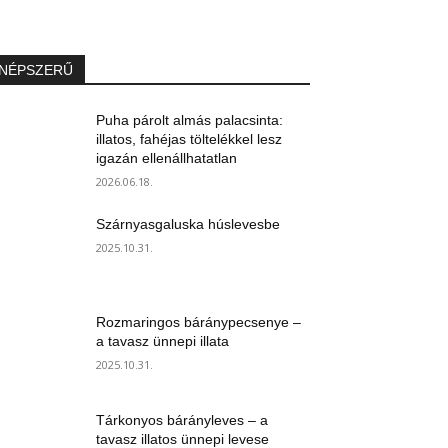
NÉPSZERŰ
Puha párolt almás palacsinta:
illatos, fahéjas töltelékkel lesz
igazán ellenállhatatlan
2026.06.18.
Szárnyasgaluska húslevesbe
2025.10.31.
Rozmaringos báránypecsenye –
a tavasz ünnepi illata
2025.10.31.
Tárkonyos bárányleves – a
tavasz illatos ünnepi levese