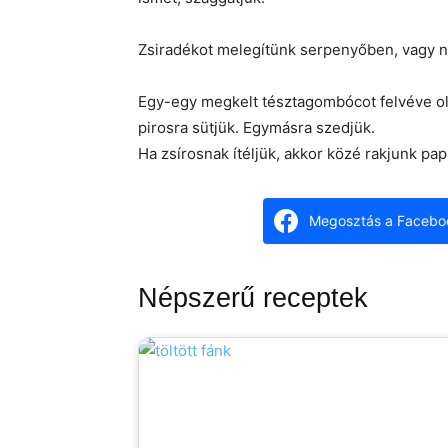
Zsiradékot melegítünk serpenyőben, vagy na
Egy-egy megkelt tésztagombócot felvéve ola
pirosra sütjük. Egymásra szedjük.
Ha zsírosnak ítéljük, akkor közé rakjunk papí
Megosztás a Facebo
Népszerű receptek