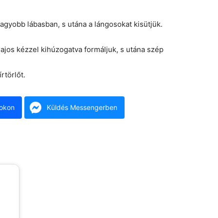
gyobb lábasban, s utána a lángosokat kisütjük.
jos kézzel kihúzogatva formáljuk, s utána szép
rtörlőt.
okon
Küldés Messengerben