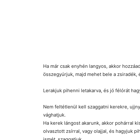
Ha már csak enyhén langyos, akkor hozzáadjuk
összegyúrjuk, majd mehet bele a zsiradék, 
Lerakjuk pihenni letakarva, és jó félórát hag
Nem feltétlenül kell szaggatni kerekre, ujjn
vághatjuk.
Ha kerek lángost akarunk, akkor pohárral kisz
olvasztott zsírral, vagy olajjal, és hagyjuk 
ismét, szaggatjuk.