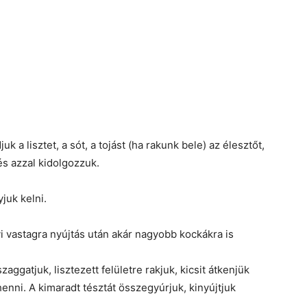
 a lisztet, a sót, a tojást (ha rakunk bele) az élesztőt,
és azzal kidolgozzuk.
yjuk kelni.
yi vastagra nyújtás után akár nagyobb kockákra is
aggatjuk, lisztezett felületre rakjuk, kicsit átkenjük
pihenni. A kimaradt tésztát összegyúrjuk, kinyújtjuk