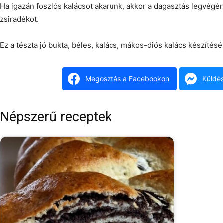
Ha igazán foszlós kalácsot akarunk, akkor a dagasztás legvégé
zsiradékot.
Ez a tészta jó bukta, béles, kalács, mákos-diós kalács készítésér
Megosztás a Facebookon
Küldé
Népszerű receptek