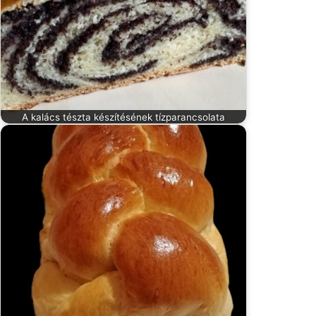
A kalács tészta készítésének tízparancsolata