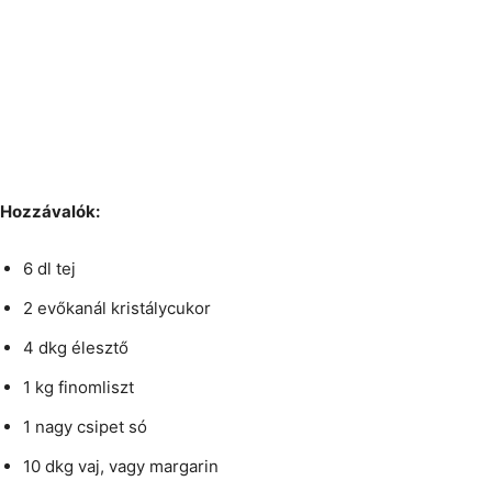
Hozzávalók:
6 dl tej
2 evőkanál kristálycukor
4 dkg élesztő
1 kg finomliszt
1 nagy csipet só
10 dkg vaj, vagy margarin