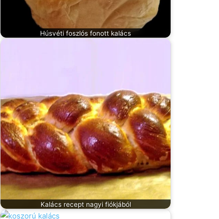
Húsvéti foszlós fonott kalács
Kalács recept nagyi fiókjából