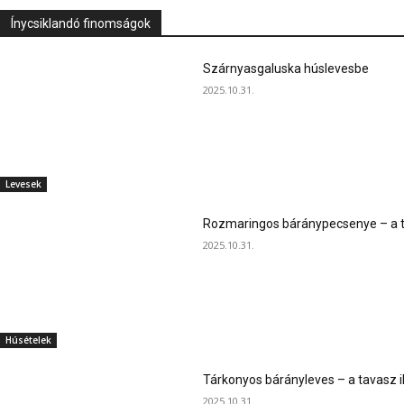
Ínycsiklandó finomságok
Szárnyasgaluska húslevesbe
2025.10.31.
Levesek
Rozmaringos báránypecsenye – a ta
2025.10.31.
Húsételek
Tárkonyos bárányleves – a tavasz i
2025.10.31.