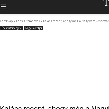
T
Kezdőlap
Édes sütemények
Kalács recept, ahogy még a Nagyikám készítette
Édes sütemények
Nagyi receptjei
Kalács recept, ahogy még a Nagy