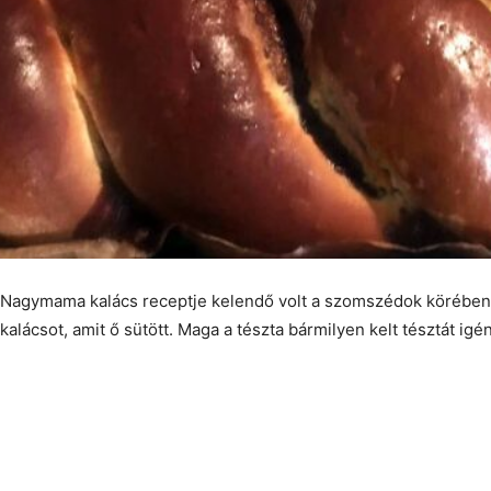
Nagymama kalács receptje kelendő volt a szomszédok körében, m
kalácsot, amit ő sütött. Maga a tészta bármilyen kelt tésztát igé