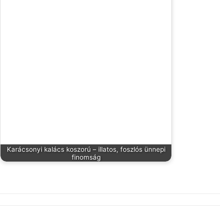
Karácsonyi kalács koszorú – illatos, foszlós ünnepi
finomság