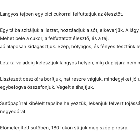
Langyos tejben egy pici cukorral felfuttatjuk az élesztőt.
Egy tálba szitáljuk a lisztet, hozzáadjuk a sót, elkeverjük. A lág
Mehet bele a cukor, a felfuttatott élesztő, és a tej.
Jó alaposan kidagasztjuk. Szép, hólyagos, és fényes tésztánk l
Letakarva addig kelesztjük langyos helyen, míg duplájára nem n
Lisztezett deszkára borítjuk, hat részre vágjuk, mindegyiket jó 
egybefogva összefonjuk. Végeit aláhajtjuk.
Sütőpapírral kibélelt tepsibe helyezzük, lekenjük felvert tojás
negyedórát.
Előmelegített sütőben, 180 fokon sütjük meg szép pirosra.