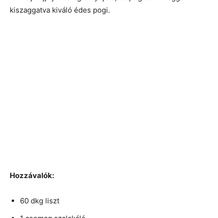
kiszaggatva kiváló édes pogi.
Hozzávalók:
60 dkg liszt