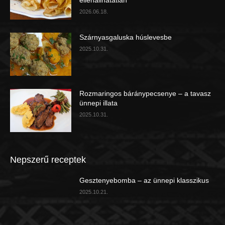
ellenállhatatlan
2026.06.18.
Szárnyasgaluska húslevesbe
2025.10.31.
Rozmaringos báránypecsenye – a tavasz
ünnepi illata
2025.10.31.
Nepszerű receptek
Gesztenyebomba – az ünnepi klasszikus
2025.10.21.