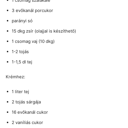
1 csomag szalakálé
3 evőkanál porcukor
parányi só
15 dkg zsír (olajjal is készíthető)
1 csomag vaj (10 dkg)
1-2 tojás
1-1,5 dl tej
Krémhez:
1 liter tej
2 tojás sárgája
16 evőkanál cukor
2 vaníliás cukor