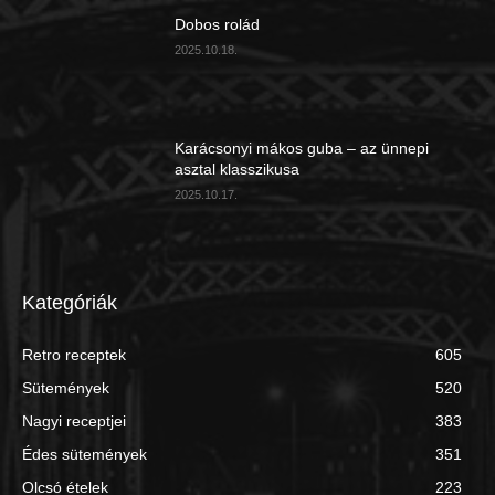
Dobos rolád
2025.10.18.
Karácsonyi mákos guba – az ünnepi
asztal klasszikusa
2025.10.17.
Kategóriák
Retro receptek
605
Sütemények
520
Nagyi receptjei
383
Édes sütemények
351
Olcsó ételek
223