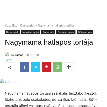
Kezdőlap
Desszertek
Nagymama hatlapos tortája
Desszertek
Nagyi receptjei
Pogácsák
Retro receptek
Sütemények
Nagymama hatlapos tortája
By
Zamat
2024.10.28.
Nagymama hatlapos tortája szalakális tésztából készül,
főzhetünk bele csokoládés, de vaníliás krémet is. Sőt –
tésztája ujjnyi vastagra nyújtva, és pogácsa szaggatóval