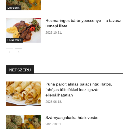
Levesek
Rozmaringos báránypecsenye – a tavasz
ünnepi illata
2025.10.31.
Húsételek
NÉPSZERŰ
Puha párolt almás palacsinta: illatos,
fahéjas töltelékkel lesz igazán
ellenállhatatlan
2026.06.18.
Szárnyasgaluska húslevesbe
2025.10.31.