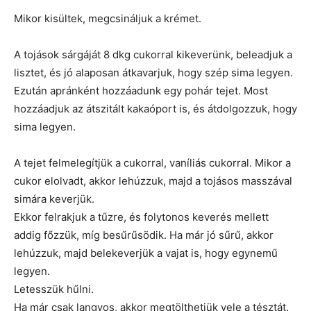
Mikor kisültek, megcsináljuk a krémet.
A tojások sárgáját 8 dkg cukorral kikeverünk, beleadjuk a
lisztet, és jó alaposan átkavarjuk, hogy szép sima legyen.
Ezután apránként hozzáadunk egy pohár tejet. Most
hozzáadjuk az átszitált kakaóport is, és átdolgozzuk, hogy
sima legyen.
A tejet felmelegítjük a cukorral, vaníliás cukorral. Mikor a
cukor elolvadt, akkor lehúzzuk, majd a tojásos masszával
simára keverjük.
Ekkor felrakjuk a tűzre, és folytonos keverés mellett
addig főzzük, míg besűrűsödik. Ha már jó sűrű, akkor
lehúzzuk, majd belekeverjük a vajat is, hogy egynemű
legyen.
Letesszük hűlni.
Ha már csak langyos, akkor megtölthetjük vele a tésztát.