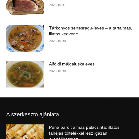
2025.10.31.
Tárkonyos sertésragu-leves – a tartalmas,
illatos kedvenc
2025.10.30.
Alföldi májgaluskaleves
2025.10.30.
A szerkesztő ajánlata
Puha párolt almás palacsinta: illatos,
fahéjas töltelékkel lesz igazán