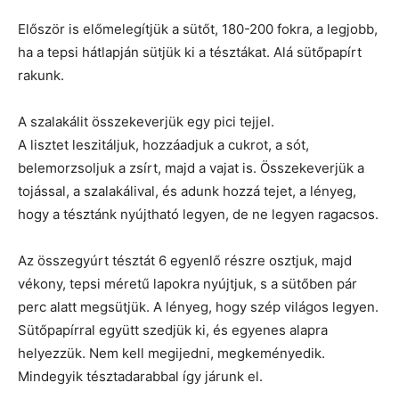
Először is előmelegítjük a sütőt, 180-200 fokra, a legjobb,
ha a tepsi hátlapján sütjük ki a tésztákat. Alá sütőpapírt
rakunk.
A szalakálit összekeverjük egy pici tejjel.
A lisztet leszitáljuk, hozzáadjuk a cukrot, a sót,
belemorzsoljuk a zsírt, majd a vajat is. Összekeverjük a
tojással, a szalakálival, és adunk hozzá tejet, a lényeg,
hogy a tésztánk nyújtható legyen, de ne legyen ragacsos.
Az összegyúrt tésztát 6 egyenlő részre osztjuk, majd
vékony, tepsi méretű lapokra nyújtjuk, s a sütőben pár
perc alatt megsütjük. A lényeg, hogy szép világos legyen.
Sütőpapírral együtt szedjük ki, és egyenes alapra
helyezzük. Nem kell megijedni, megkeményedik.
Mindegyik tésztadarabbal így járunk el.