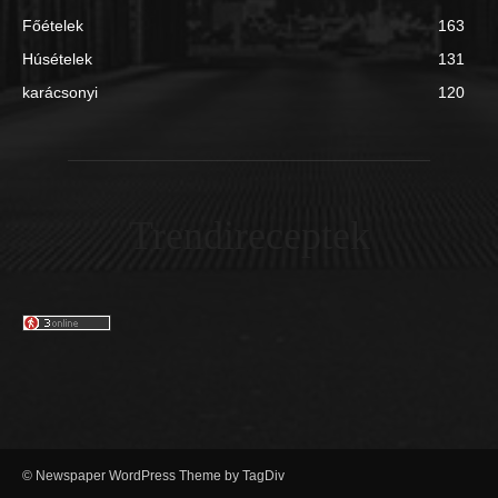
Főételek
163
Húsételek
131
karácsonyi
120
Trendireceptek
© Newspaper WordPress Theme by TagDiv