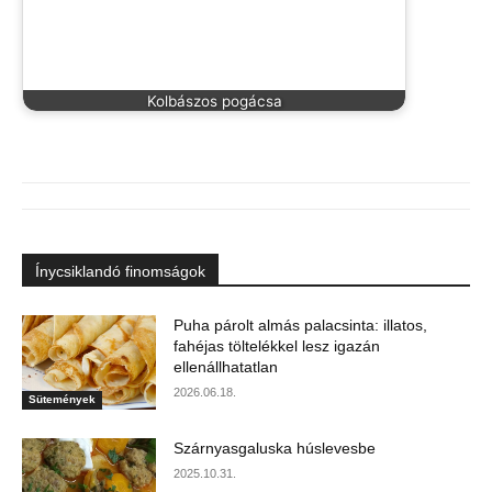
Kolbászos pogácsa
Ínycsiklandó finomságok
Puha párolt almás palacsinta: illatos,
fahéjas töltelékkel lesz igazán
ellenállhatatlan
2026.06.18.
Sütemények
Szárnyasgaluska húslevesbe
2025.10.31.