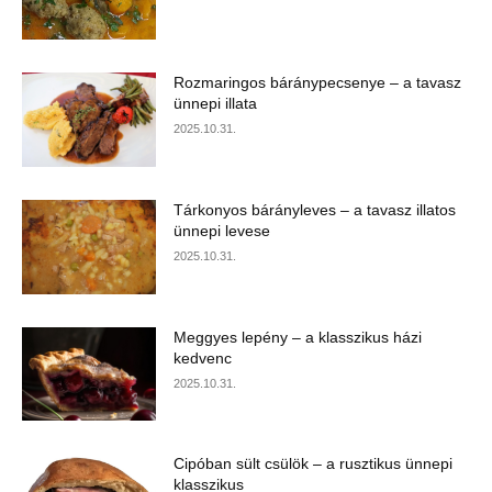
Rozmaringos báránypecsenye – a tavasz
ünnepi illata
2025.10.31.
Tárkonyos bárányleves – a tavasz illatos
ünnepi levese
2025.10.31.
Meggyes lepény – a klasszikus házi
kedvenc
2025.10.31.
Cipóban sült csülök – a rusztikus ünnepi
klasszikus