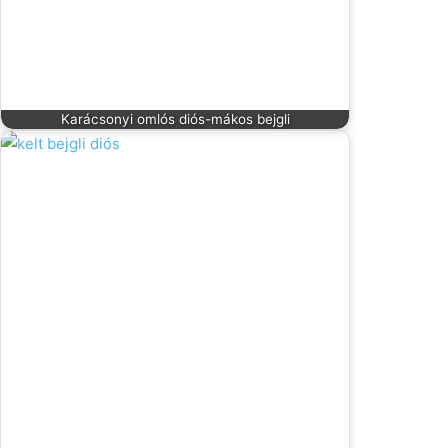
Karácsonyi omlós diós-mákos bejgli