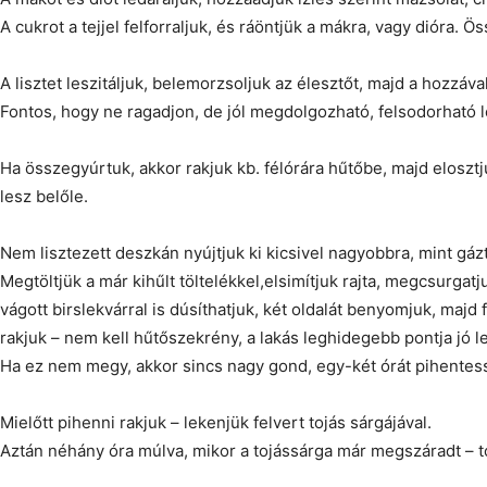
A cukrot a tejjel felforraljuk, és ráöntjük a mákra, vagy dióra. 
A lisztet leszitáljuk, belemorzsoljuk az élesztőt, majd a hozzá
Fontos, hogy ne ragadjon, de jól megdolgozható, felsodorható 
Ha összegyúrtuk, akkor rakjuk kb. félórára hűtőbe, majd elosztju
lesz belőle.
Nem lisztezett deszkán nyújtjuk ki kicsivel nagyobbra, mint gáz
Megtöltjük a már kihűlt töltelékkel,elsimítjuk rajta, megcsurgat
vágott birslekvárral is dúsíthatjuk, két oldalát benyomjuk, majd
rakjuk – nem kell hűtőszekrény, a lakás leghidegebb pontja jó l
Ha ez nem megy, akkor sincs nagy gond, egy-két órát pihentes
Mielőtt pihenni rakjuk – lekenjük felvert tojás sárgájával.
Aztán néhány óra múlva, mikor a tojássárga már megszáradt – t