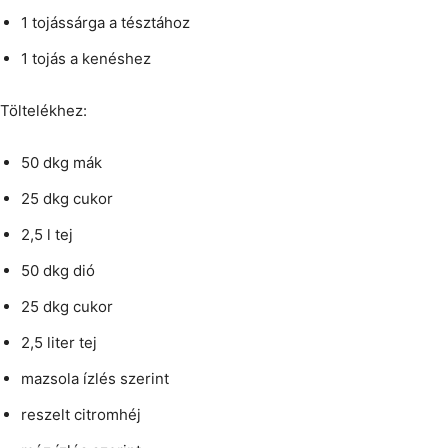
1 tojássárga a tésztához
1 tojás a kenéshez
Töltelékhez:
50 dkg mák
25 dkg cukor
2,5 l tej
50 dkg dió
25 dkg cukor
2,5 liter tej
mazsola ízlés szerint
reszelt citromhéj