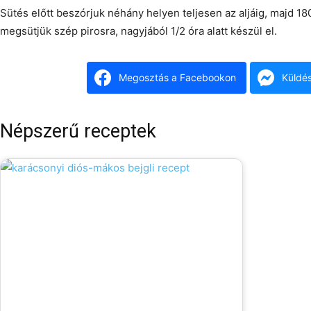
Sütés előtt beszórjuk néhány helyen teljesen az aljáig, majd 18
megsütjük szép pirosra, nagyjából 1/2 óra alatt készül el.
Megosztás a Facebookon
Küldé
Népszerű receptek