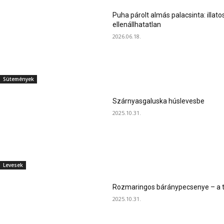
Puha párolt almás palacsinta: illato
ellenállhatatlan
2026.06.18.
Sütemények
Szárnyasgaluska húslevesbe
2025.10.31.
Levesek
Rozmaringos báránypecsenye – a ta
2025.10.31.