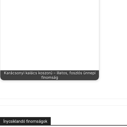
Karácsonyi kalács koszorú – illatos, foszlós ünnepi
finomság
Ínycsiklandó finomságok