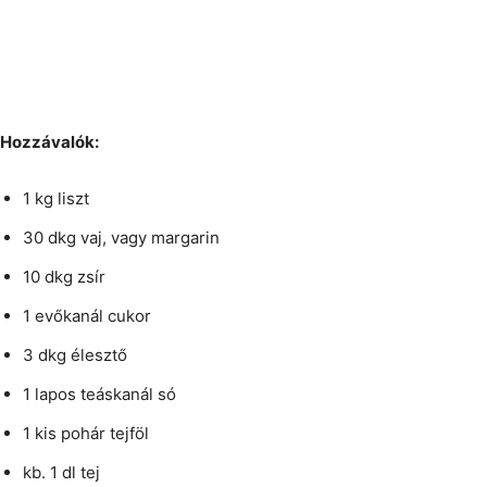
Hozzávalók:
1 kg liszt
30 dkg vaj, vagy margarin
10 dkg zsír
1 evőkanál cukor
3 dkg élesztő
1 lapos teáskanál só
1 kis pohár tejföl
kb. 1 dl tej