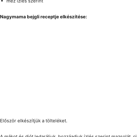
méz ízlés szerint
Nagymama bejgli receptje elkészítése:
Először elkészítjük a tölteléket.
A mákot és diót ledaráljuk, hozzáadjuk ízlés szerint mazsolát, c