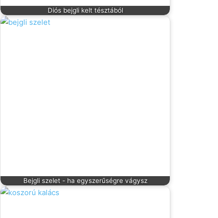
Diós bejgli kelt tésztából
Bejgli szelet - ha egyszerűségre vágysz