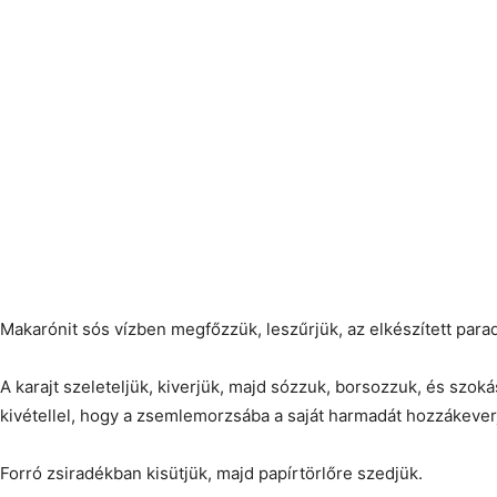
Makarónit sós vízben megfőzzük, leszűrjük, az elkészített par
A karajt szeleteljük, kiverjük, majd sózzuk, borsozzuk, és sz
kivétellel, hogy a zsemlemorzsába a saját harmadát hozzákever
Forró zsiradékban kisütjük, majd papírtörlőre szedjük.