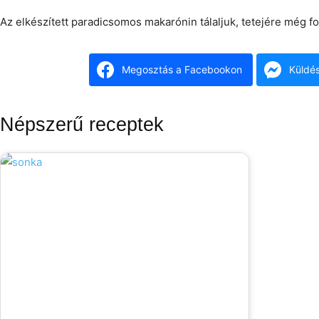
Az elkészített paradicsomos makarónin tálaljuk, tetejére még fo
Megosztás a Facebookon
Küldé
Népszerű receptek