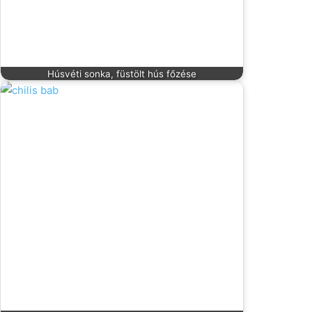
Húsvéti sonka, füstölt hús főzése