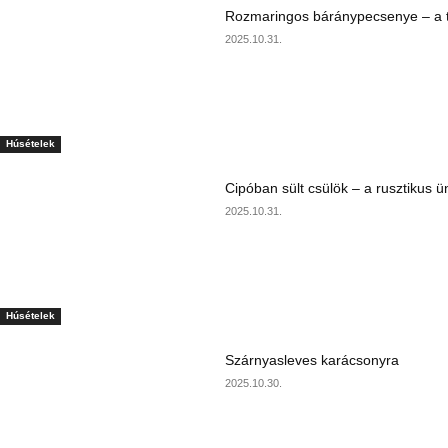
Rozmaringos báránypecsenye – a ta
2025.10.31.
Húsételek
Cipóban sült csülök – a rusztikus ü
2025.10.31.
Húsételek
Szárnyasleves karácsonyra
2025.10.30.