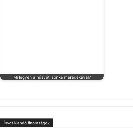
Mi legyen a húsvéti sonka maradékával?
Ínycsiklandó finomságok