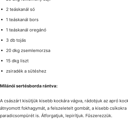
2 teáskanál só
1 teáskanál bors
1 teáskanál oregánó
3 db tojás
20 dkg zsemlemorzsa
15 dkg liszt
zsiradék a sütéshez
Milánói sertésborda rántva:
A császárt kisütjük kisebb kockára vágva, rádobjuk az apró koc
átnyomott fokhagymát, a felszeletelt gombát, a kisebb csíkokra
paradicsompürét is. Átforgatjuk, lepirítjuk. Fűszerezzük.