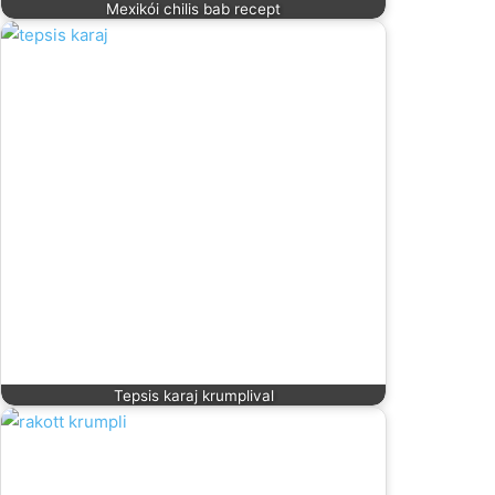
Mexikói chilis bab recept
Tepsis karaj krumplival