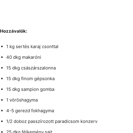
Hozzávalók:
1 kg sertés karaj csonttal
40 dkg makaróni
15 dkg császárszalonna
15 dkg finom gépsonka
15 dkg sampion gomba
1 vöröshagyma
4-5 gerezd fokhagyma
1/2 doboz passzírozott paradicsom konzerv
25 dkg félkemény sajt