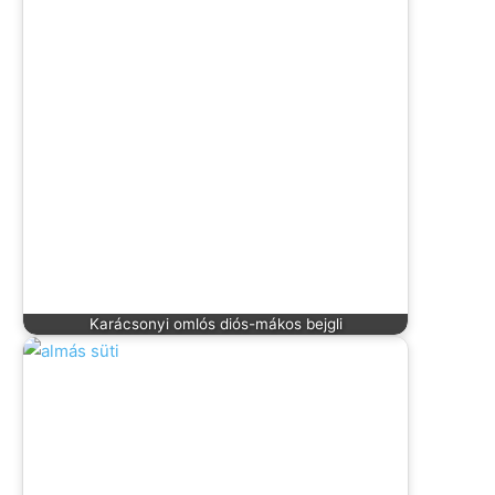
Karácsonyi omlós diós-mákos bejgli