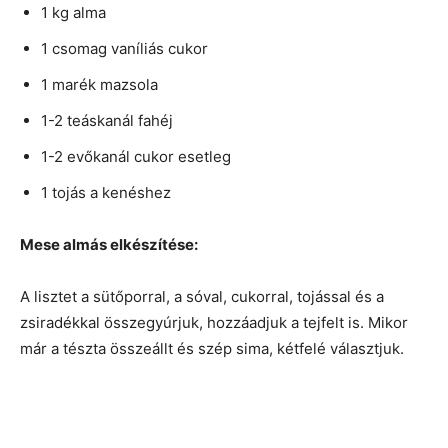
1 kg alma
1 csomag vaníliás cukor
1 marék mazsola
1-2 teáskanál fahéj
1-2 evőkanál cukor esetleg
1 tojás a kenéshez
Mese almás elkészítése:
A lisztet a sütőporral, a sóval, cukorral, tojással és a
zsiradékkal összegyúrjuk, hozzáadjuk a tejfelt is. Mikor
már a tészta összeállt és szép sima, kétfelé választjuk.