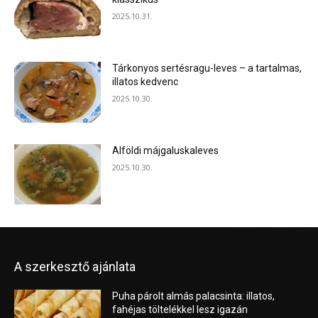
2025.10.31.
Tárkonyos sertésragu-leves – a tartalmas,
illatos kedvenc
2025.10.30.
Alföldi májgaluskaleves
2025.10.30.
A szerkesztő ajánlata
Puha párolt almás palacsinta: illatos,
fahéjas töltelékkel lesz igazán