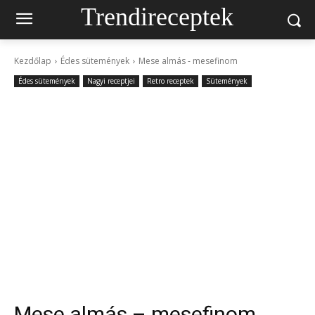
Trendireceptek
Kezdőlap
Édes sütemények
Mese almás - mesefinom
Édes sütemények
Nagyi receptjei
Retro receptek
Sütemények
Mese almás – mesefinom