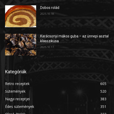
Dobos rolád
2025.10.18.
Karácsonyi mákos guba – az ünnepi asztal
klasszikusa
2025.10.17.
Kategóriák
Retro receptek
605
Sütemények
520
Nagyi receptjei
383
Édes sütemények
351