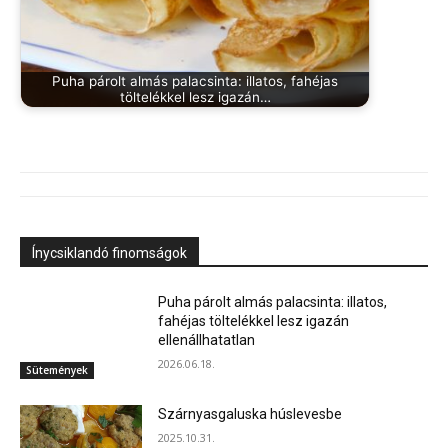
Puha párolt almás palacsinta: illatos, fahéjas
töltelékkel lesz igazán…
Ínycsiklandó finomságok
Puha párolt almás palacsinta: illatos,
fahéjas töltelékkel lesz igazán
ellenállhatatlan
2026.06.18.
Sütemények
Szárnyasgaluska húslevesbe
2025.10.31.