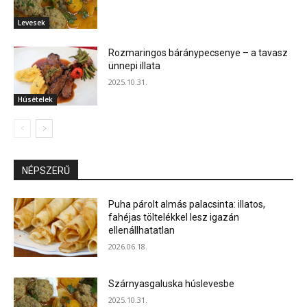
Levesek
Rozmaringos báránypecsenye – a tavasz
ünnepi illata
2025.10.31.
Húsételek
NÉPSZERŰ
Puha párolt almás palacsinta: illatos,
fahéjas töltelékkel lesz igazán
ellenállhatatlan
2026.06.18.
Szárnyasgaluska húslevesbe
2025.10.31.