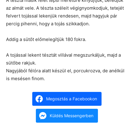
A tészta másik felét tepsi méretűre kinyújtjuk, befedjük
az almát vele. A tészta széleit végignyomkodjuk, tetejét
felvert tojással lekenjük rendesen, majd hagyjuk pár
percig pihenni, hogy a tojás szikkadjon.
Addig a sütőt előmelegítjük 180 fokra.
A tojással lekent tésztát villával megszurkáljuk, majd a
sütőbe rakjuk.
Nagyjából félóra alatt készül el, porcukrozva, de anélkül
is mesésen finom.
Megosztás a Facebookon
Küldés Messengerben