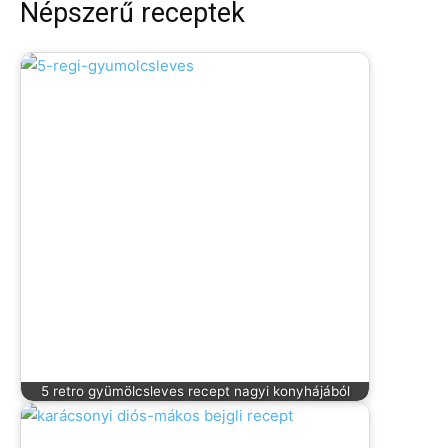
Népszerű receptek
5 retro gyümölcsleves recept nagyi konyhájából