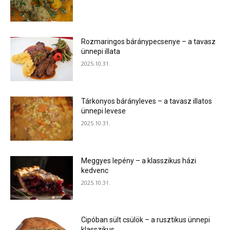
Rozmaringos báránypecsenye – a tavasz
ünnepi illata
2025.10.31.
Tárkonyos bárányleves – a tavasz illatos
ünnepi levese
2025.10.31.
Meggyes lepény – a klasszikus házi
kedvenc
2025.10.31.
Cipóban sült csülök – a rusztikus ünnepi
klasszikus