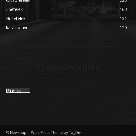
Olcsó ételek
223
Főételek
163
Húsételek
131
karácsonyi
120
Trendireceptek
© Newspaper WordPress Theme by TagDiv