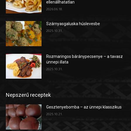
ellenállhatatlan
2026.06.18.
Szárnyasgaluska húslevesbe
2025.10.31.
Rozmaringos báránypecsenye – a tavasz
ünnepi illata
2025.10.31.
Nepszerű receptek
Gesztenyebomba – az ünnepi klasszikus
2025.10.21.