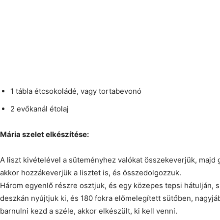
1 tábla étcsokoládé, vagy tortabevonó
2 evőkanál étolaj
Mária szelet elkészítése:
A liszt kivételével a süteményhez valókat összekeverjük, majd gő
akkor hozzákeverjük a lisztet is, és összedolgozzuk.
Három egyenlő részre osztjuk, és egy közepes tepsi hátulján, sü
deszkán nyújtjuk ki, és 180 fokra előmelegített sütőben, nagyjáb
barnulni kezd a széle, akkor elkészült, ki kell venni.