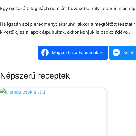
Egy éjszakára legalább nem árt hűvösebb helyre tenni, másnap 
Ha igazán szép eredményt akarunk, akkor a megtöltött tésztát r
kivettük, és a lapok átpuhultak, akkor kenjük le csokoládéval.
Megosztás a Facebookon
Küldé
Népszerű receptek