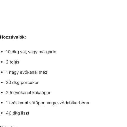
Hozzávalók:
10 dkg vaj, vagy margarin
2 tojás
1 nagy evőkanál méz
20 dkg porcukor
2,5 evőkanál kakaópor
1 teáskanál sütőpor, vagy szódabikarbóna
40 dkg liszt