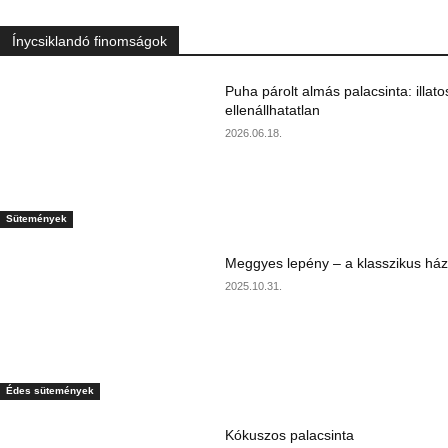
Ínycsiklandó finomságok
Puha párolt almás palacsinta: illato
ellenállhatatlan
2026.06.18.
Sütemények
Meggyes lepény – a klasszikus ház
2025.10.31.
Édes sütemények
Kókuszos palacsinta