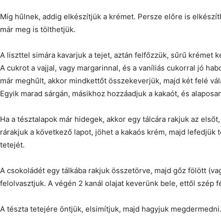
Míg hűlnek, addig elkészítjük a krémet. Persze előre is elkészít
már meg is tölthetjük.
A liszttel simára kavarjuk a tejet, aztán felfőzzük, sűrű krémet k
A cukrot a vajjal, vagy margarinnal, és a vaníliás cukorral jó ha
már meghűlt, akkor mindkettőt összekeverjük, majd két felé vál
Egyik marad sárgán, másikhoz hozzáadjuk a kakaót, és alaposa
Ha a tésztalapok már hidegek, akkor egy tálcára rakjuk az első
rárakjuk a következő lapot, jöhet a kakaós krém, majd lefedjük 
tetejét.
A csokoládét egy tálkába rakjuk összetörve, majd gőz fölött (va
felolvasztjuk. A végén 2 kanál olajat keverünk bele, ettől szép f
A tészta tetejére öntjük, elsimítjuk, majd hagyjuk megdermedni