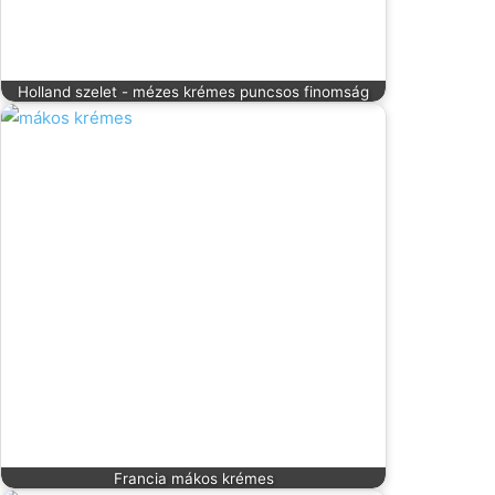
Holland szelet - mézes krémes puncsos finomság
Francia mákos krémes