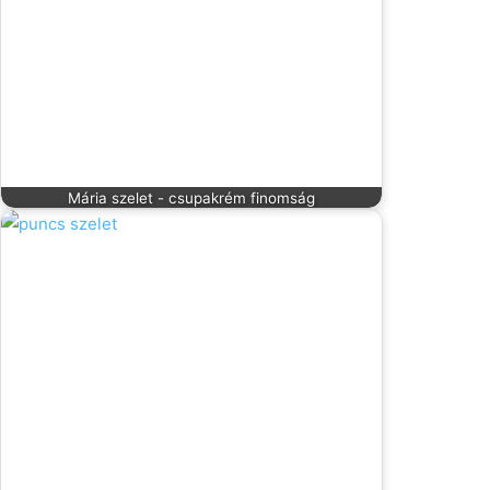
Mária szelet - csupakrém finomság