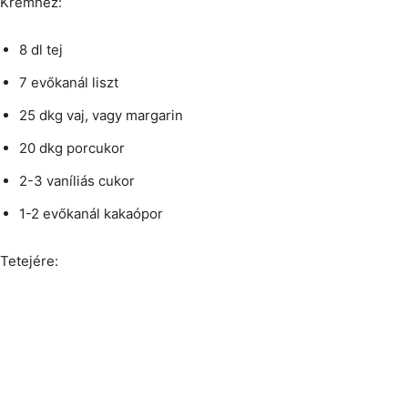
Krémhez:
8 dl tej
7 evőkanál liszt
25 dkg vaj, vagy margarin
20 dkg porcukor
2-3 vaníliás cukor
1-2 evőkanál kakaópor
Tetejére: