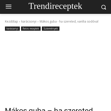
Trendireceptek
Kezdőlap
karácsonyi
Mákos guba - ha szereted, vanília sodóval
karácsonyi
Retro receptek
Sütemények
Mákos guba – ha szereted,