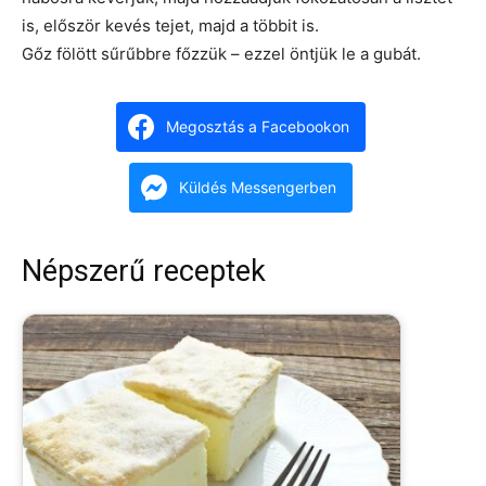
is, először kevés tejet, majd a többit is.
Gőz fölött sűrűbbre főzzük – ezzel öntjük le a gubát.
Megosztás a Facebookon
Küldés Messengerben
Népszerű receptek