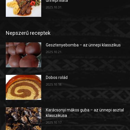
ünnepi illata
2025.10.31.
Nepszerű receptek
Gesztenyebomba – az ünnepi klasszikus
2025.10.21.
Dobos rolád
2025.10.18.
Karácsonyi mákos guba – az ünnepi asztal
klasszikusa
2025.10.17.