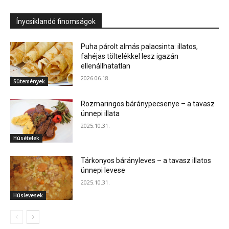
Ínycsiklandó finomságok
Puha párolt almás palacsinta: illatos,
fahéjas töltelékkel lesz igazán
ellenállhatatlan
2026.06.18.
Sütemények
Rozmaringos báránypecsenye – a tavasz
ünnepi illata
2025.10.31.
Húsételek
Tárkonyos bárányleves – a tavasz illatos
ünnepi levese
2025.10.31.
Húslevesek