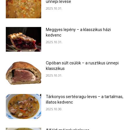
ünnepi levese
2025.10.31.
Meggyes lepény – a klasszikus házi
kedvenc
2025.10.31.
Cipóban sült csülök – a rusztikus ünnepi
klasszikus
2025.10.31.
Tárkonyos sertésragu-leves – a tartalmas,
illatos kedvenc
2025.10.30.