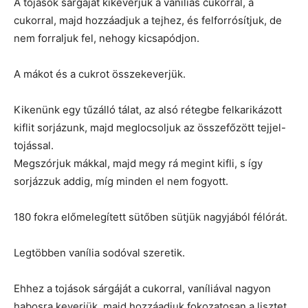
A tojások sárgáját kikeverjük a vaníliás cukorral, a
cukorral, majd hozzáadjuk a tejhez, és felforrósítjuk, de
nem forraljuk fel, nehogy kicsapódjon.
A mákot és a cukrot összekeverjük.
Kikenünk egy tűzálló tálat, az alsó rétegbe felkarikázott
kiflit sorjázunk, majd meglocsoljuk az összefőzött tejjel-
tojással.
Megszórjuk mákkal, majd megy rá megint kifli, s így
sorjázzuk addig, míg minden el nem fogyott.
180 fokra előmelegített sütőben sütjük nagyjából félórát.
Legtöbben vanília sodóval szeretik.
Ehhez a tojások sárgáját a cukorral, vaníliával nagyon
habosra keverjük, majd hozzáadjuk fokozatosan a lisztet