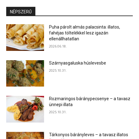
NÉPSZERŰ
Puha párolt almás palacsinta: illatos,
fahéjas töltelékkel lesz igazán
ellenállhatatlan
2026.06.18.
Szárnyasgaluska húslevesbe
2025.10.31.
Rozmaringos báránypecsenye – a tavasz
ünnepi illata
2025.10.31.
Tárkonyos bárányleves – a tavasz illatos