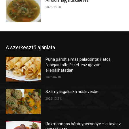
Alföldi májgaluskaleves
2025.10.30.
A szerkesztő ajánlata
Puha párolt almás palacsinta: illatos,
fahéjas töltelékkel lesz igazán
ellenállhatatlan
2026.06.18.
Szárnyasgaluska húslevesbe
2025.10.31.
Rozmaringos báránypecsenye – a tavasz