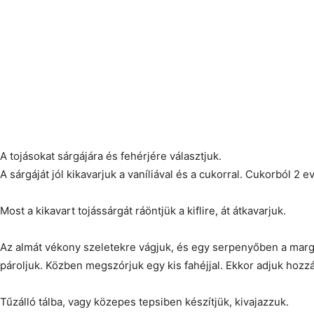
A tojásokat sárgájára és fehérjére választjuk.
A sárgáját jól kikavarjuk a vaníliával és a cukorral. Cukorból 2
Most a kikavart tojássárgát ráöntjük a kiflire, át átkavarjuk.
Az almát vékony szeletekre vágjuk, és egy serpenyőben a margar
pároljuk. Közben megszórjuk egy kis fahéjjal. Ekkor adjuk hozz
Tűzálló tálba, vagy közepes tepsiben készítjük, kivajazzuk.