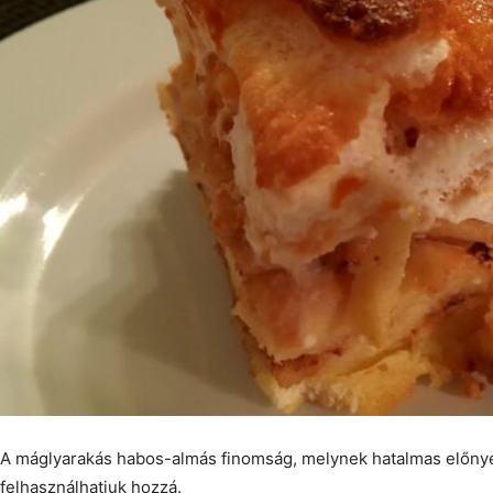
A máglyarakás habos-almás finomság, melynek hatalmas előnye
felhasználhatjuk hozzá.