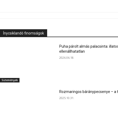
Ínycsiklandó finomságok
Puha párolt almás palacsinta: illato
ellenállhatatlan
2026.06.18.
Sütemények
Rozmaringos báránypecsenye – a ta
2025.10.31.