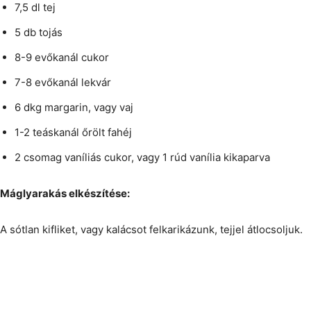
7,5 dl tej
5 db tojás
8-9 evőkanál cukor
7-8 evőkanál lekvár
6 dkg margarin, vagy vaj
1-2 teáskanál őrölt fahéj
2 csomag vaníliás cukor, vagy 1 rúd vanília kikaparva
Máglyarakás elkészítése:
A sótlan kifliket, vagy kalácsot felkarikázunk, tejjel átlocsoljuk.