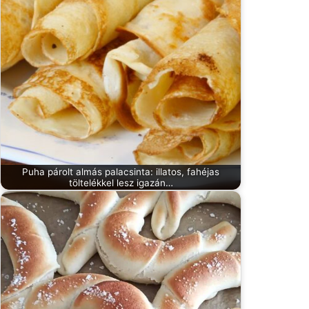
Puha párolt almás palacsinta: illatos, fahéjas
töltelékkel lesz igazán…