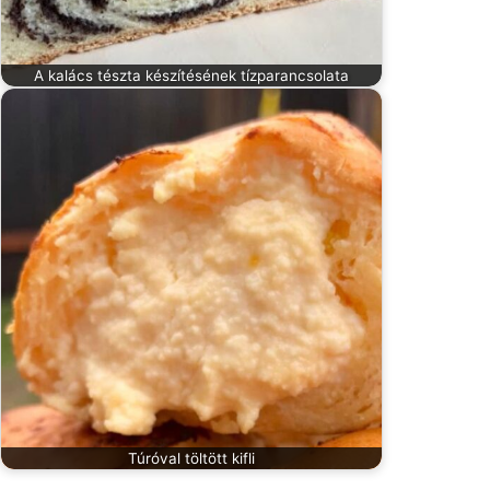
A kalács tészta készítésének tízparancsolata
Túróval töltött kifli