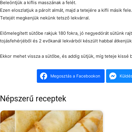
Beleöntjük a kiflis masszának a felét.
Ezen eloszlatjuk a párolt almát, majd a tetejére a kifli másik fele
Tetejét megkenjük nekünk tetsző lekvárral.
Előmelegített sütőbe rakjuk 180 fokra, jó negyedórát sütünk rajt
tojásfehérjéből és 2 evőkanál lekvárból készült habbal átkenjük
Ekkor mehet vissza a sütőbe, és addig sütjük, míg teteje kissé 
Megosztás a Facebookon
Küldé
Népszerű receptek