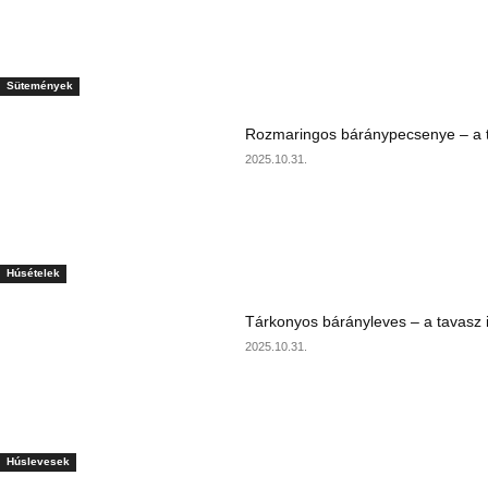
Sütemények
Rozmaringos báránypecsenye – a ta
2025.10.31.
Húsételek
Tárkonyos bárányleves – a tavasz i
2025.10.31.
Húslevesek