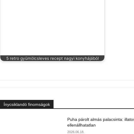
5 retro gyümölcsleves recept nagyi konyhájából
Ínycsiklandó finomságok
Puha párolt almás palacsinta: illato
ellenállhatatlan
2026.06.18.