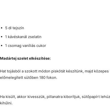
5 dl tejszín
1 kávéskanál zselatin
1 csomag vaníliás cukor
Madártej szelet elkészítése:
Hat tojásból a szokott módon piskótát készítünk, majd közepes 
előmelegített sütőben 180 fokon.
Ha kisült, akkor kivesszük, pillanatra kiborítjuk, sütőpapírt lehú
kihűlni.