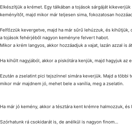
Elkészítjük a krémet. Egy tálkában a tojások sárgáját kikeverjük
keményítőt, majd mikor már teljesen sima, fokozatosan hozzáadju
Felfőzzük kevergetve, majd ha már sűrű lehúzzuk, és kihűtjük
a tojások fehérjéből nagyon keményre felvert habot.
Mikor a krém langyos, akkor hozzáadjuk a vajat, lazán azzal is á
Ha kihűlt nagyjából, akkor a piskótára kenjük, majd hagyjuk az e
Ezután a zselatint pici tejszínnel simára keverjük. Majd a többi
mikor már majdnem jó, mehet bele a vanília, meg a zselatin.
Ha már jó kemény, akkor a tésztára kent krémre halmozzuk, és l
Szórhatunk rá csokidarát is, de anélkül is nagyon finom…