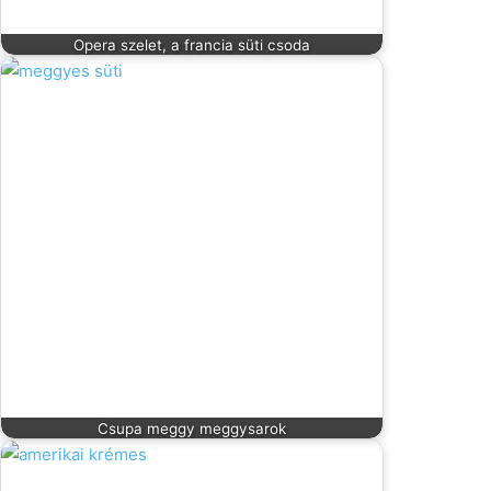
Opera szelet, a francia süti csoda
Csupa meggy meggysarok