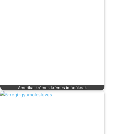
Amerikai krémes krémes imádóknak