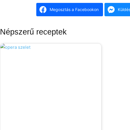
Megosztás a Facebookon
Küldé
Népszerű receptek