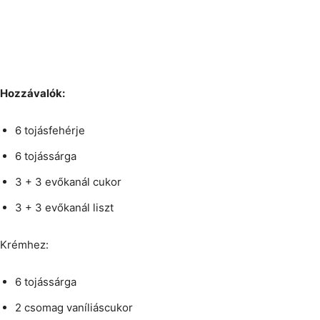
Hozzávalók:
6 tojásfehérje
6 tojássárga
3 + 3 evőkanál cukor
3 + 3 evőkanál liszt
Krémhez:
6 tojássárga
2 csomag vaníliáscukor