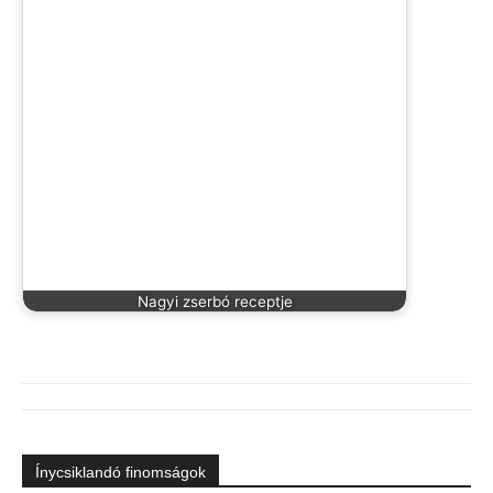
Nagyi zserbó receptje
Ínycsiklandó finomságok