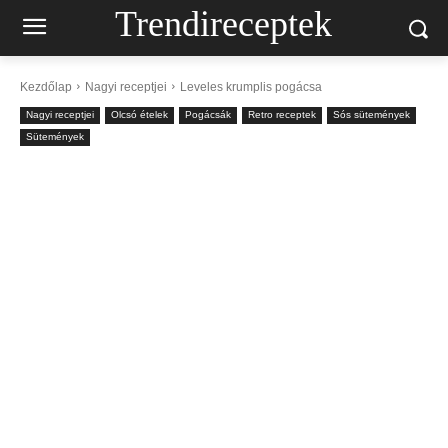
Trendireceptek
Kezdőlap
Nagyi receptjei
Leveles krumplis pogácsa
Nagyi receptjei
Olcsó ételek
Pogácsák
Retro receptek
Sós sütemények
Sütemények