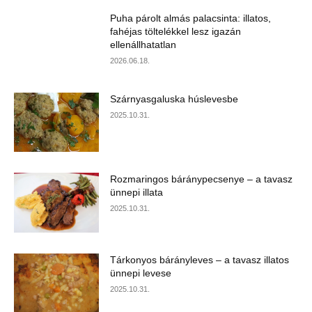
Puha párolt almás palacsinta: illatos,
fahéjas töltelékkel lesz igazán
ellenállhatatlan
2026.06.18.
Szárnyasgaluska húslevesbe
2025.10.31.
Rozmaringos báránypecsenye – a tavasz
ünnepi illata
2025.10.31.
Tárkonyos bárányleves – a tavasz illatos
ünnepi levese
2025.10.31.