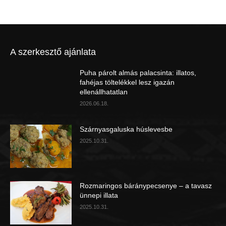
A szerkesztő ajánlata
Puha párolt almás palacsinta: illatos,
fahéjas töltelékkel lesz igazán
ellenállhatatlan
2026.06.18.
Szárnyasgaluska húslevesbe
2025.10.31.
Rozmaringos báránypecsenye – a tavasz
ünnepi illata
2025.10.31.