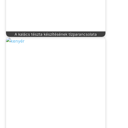
A kalács tészta készítésének tízparancsolata