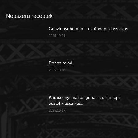
Nepszerű receptek
Gesztenyebomba – az ünnepi klasszikus
2025.10.21.
Dobos rolád
2025.10.18.
Karácsonyi mákos guba – az ünnepi
asztal klasszikusa
2025.10.17.