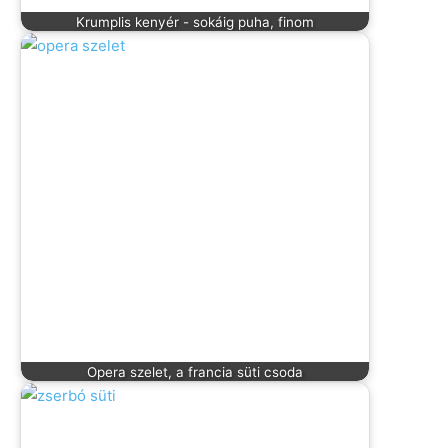
Krumplis kenyér - sokáig puha, finom
Opera szelet, a francia süti csoda