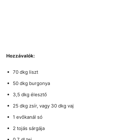
Hozzávalók:
70 dkg liszt
50 dkg burgonya
3,5 dkg élesztő
25 dkg zsír, vagy 30 dkg vaj
1 evőkanál só
2 tojás sárgája
0,7 dl tej