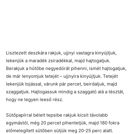
Lisztezett deszkára rakjuk, ujjnyi vastagra kinyújtjuk,
lekenjük a maradék zsiradékkal, majd hajtogatjuk.
Berakjuk a hűtőbe negyedórát pihenni, ismét hajtogatjuk,
de már lenyomjuk tetejét – ujjnyira kinyújtjuk. Tetejét
lekenjük tojással, várunk pár percet, beirdaljuk, majd
szaggatjuk. Hajtogassuk mindig a szaggató alá a tésztát,
hogy ne legyen leeső rész.
Sütőpapírral bélelt tepsibe rakjuk kicsit távolabb
egymástól, még 20 percet pihentetjük, majd 180 fokra
előmelegített sütőben sütjük meg 20-25 perc alatt.