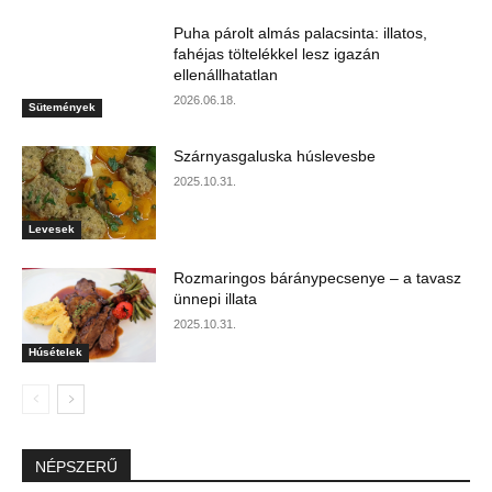
Puha párolt almás palacsinta: illatos,
fahéjas töltelékkel lesz igazán
ellenállhatatlan
2026.06.18.
Sütemények
Szárnyasgaluska húslevesbe
2025.10.31.
Levesek
Rozmaringos báránypecsenye – a tavasz
ünnepi illata
2025.10.31.
Húsételek
NÉPSZERŰ