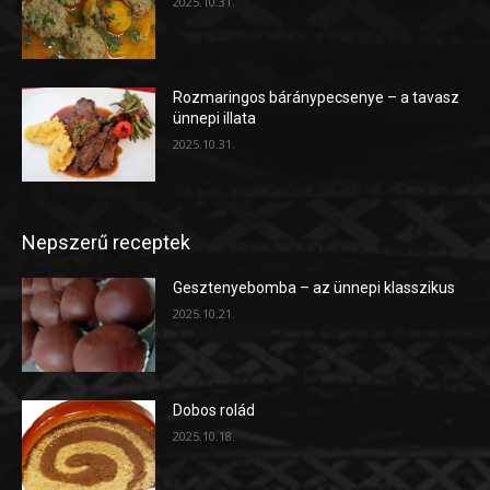
2025.10.31.
Rozmaringos báránypecsenye – a tavasz
ünnepi illata
2025.10.31.
Nepszerű receptek
Gesztenyebomba – az ünnepi klasszikus
2025.10.21.
Dobos rolád
2025.10.18.