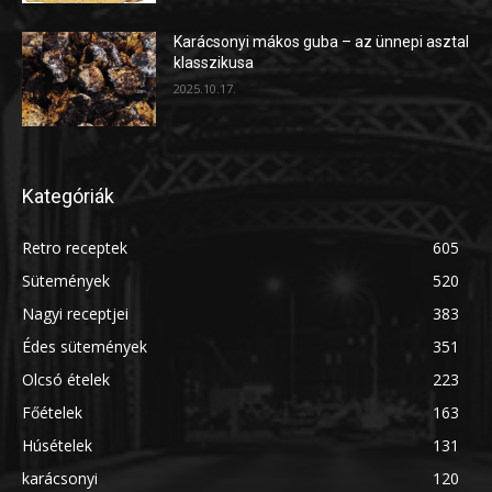
Karácsonyi mákos guba – az ünnepi asztal
klasszikusa
2025.10.17.
Kategóriák
Retro receptek
605
Sütemények
520
Nagyi receptjei
383
Édes sütemények
351
Olcsó ételek
223
Főételek
163
Húsételek
131
karácsonyi
120