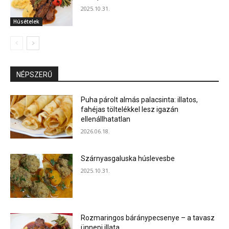
2025.10.31.
Húsételek
NÉPSZERŰ
Puha párolt almás palacsinta: illatos,
fahéjas töltelékkel lesz igazán
ellenállhatatlan
2026.06.18.
Szárnyasgaluska húslevesbe
2025.10.31.
Rozmaringos báránypecsenye – a tavasz
ünnepi illata