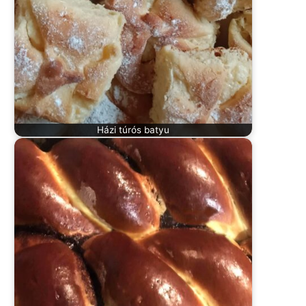
Házi túrós batyu