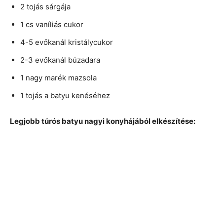
2 tojás sárgája
1 cs vaníliás cukor
4-5 evőkanál kristálycukor
2-3 evőkanál búzadara
1 nagy marék mazsola
1 tojás a batyu kenéséhez
Legjobb túrós batyu nagyi konyhájából elkészítése: