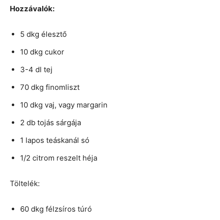
Hozzávalók:
5 dkg élesztő
10 dkg cukor
3-4 dl tej
70 dkg finomliszt
10 dkg vaj, vagy margarin
2 db tojás sárgája
1 lapos teáskanál só
1/2 citrom reszelt héja
Töltelék:
60 dkg félzsíros túró