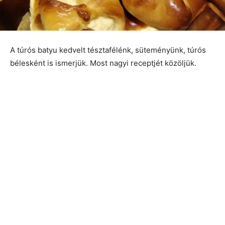
A túrós batyu kedvelt tésztafélénk, süteményünk, túrós
bélesként is ismerjük. Most nagyi receptjét közöljük.