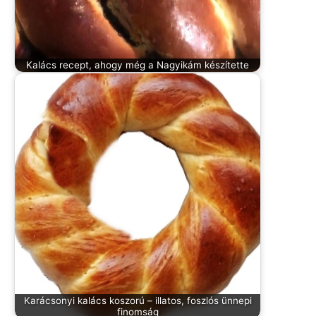
Kalács recept, ahogy még a Nagyikám készítette
Karácsonyi kalács koszorú – illatos, foszlós ünnepi
finomság