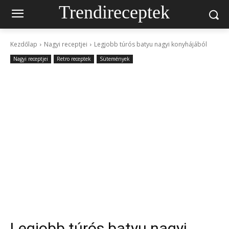
Trendireceptek
Kezdőlap
Nagyi receptjei
Legjobb túrós batyu nagyi konyhájából
Nagyi receptjei
Retro receptek
Sütemények
Legjobb túrós batyu nagyi