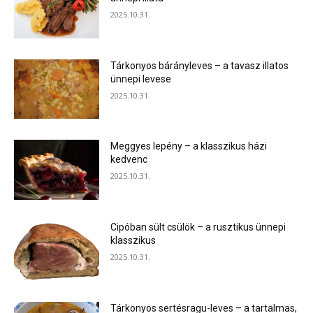
2025.10.31.
Tárkonyos bárányleves – a tavasz illatos
ünnepi levese
2025.10.31.
Meggyes lepény – a klasszikus házi
kedvenc
2025.10.31.
Cipóban sült csülök – a rusztikus ünnepi
klasszikus
2025.10.31.
Tárkonyos sertésragu-leves – a tartalmas,