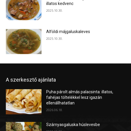
illatos kedvenc
2025.10.30.
Alföldi májgaluskaleves
2025.10.30.
A szerkesztő ajánlata
Puha párolt almás palacsinta: illatos,
fahéjas töltelékkel lesz igazán
ellenállhatatlan
2026.06.18.
Szárnyasgaluska húslevesbe