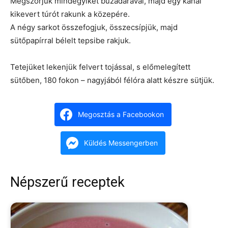
Megszórjuk mindegyiket búzadarával, majd egy kanál
kikevert túrót rakunk a közepére.
A négy sarkot összefogjuk, összecsípjük, majd
sütőpapírral bélelt tepsibe rakjuk.
Tetejüket lekenjük felvert tojással, s előmelegített
sütőben, 180 fokon – nagyjából félóra alatt készre sütjük.
Megosztás a Facebookon
Küldés Messengerben
Népszerű receptek