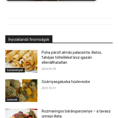
Ínycsiklandó finomságok
Puha párolt almás palacsinta: illatos,
fahéjas töltelékkel lesz igazán
ellenállhatatlan
2026.06.18.
Sütemények
Szárnyasgaluska húslevesbe
2025.10.31.
Levesek
Rozmaringos báránypecsenye – a tavasz
ünnepi illata