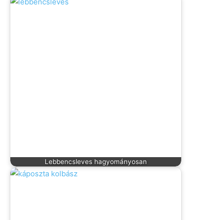
Lebbencsleves hagyományosan