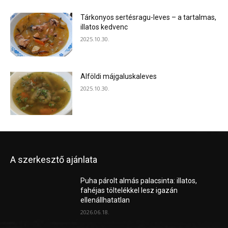
Tárkonyos sertésragu-leves – a tartalmas,
illatos kedvenc
2025.10.30.
Alföldi májgaluskaleves
2025.10.30.
A szerkesztő ajánlata
Puha párolt almás palacsinta: illatos,
fahéjas töltelékkel lesz igazán
ellenállhatatlan
2026.06.18.