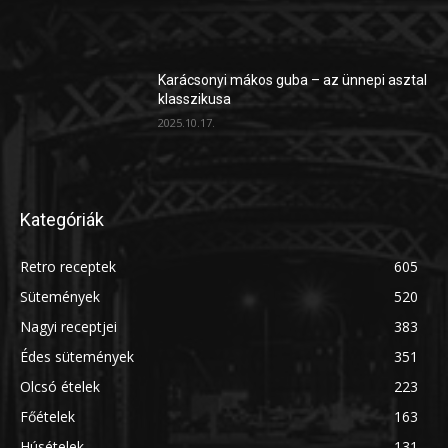
Karácsonyi mákos guba – az ünnepi asztal
klasszikusa
2025.10.17.
Kategóriák
Retro receptek
605
Sütemények
520
Nagyi receptjei
383
Édes sütemények
351
Olcsó ételek
223
Főételek
163
Húsételek
131