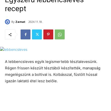
recept
By
Zamat
2024.11.18.
A lebbencsleves egyik legismertebb tésztalevesünk.
Régen frissen készült tésztából készítették, manapság
megelégszünk a boltival is. Kolbásszal, füstölt hússal
igazán laktató étel lesz belőle.