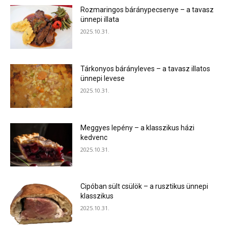
Rozmaringos báránypecsenye – a tavasz
ünnepi illata
2025.10.31.
Tárkonyos bárányleves – a tavasz illatos
ünnepi levese
2025.10.31.
Meggyes lepény – a klasszikus házi
kedvenc
2025.10.31.
Cipóban sült csülök – a rusztikus ünnepi
klasszikus
2025.10.31.