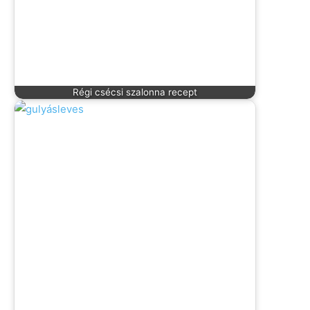
Régi csécsi szalonna recept