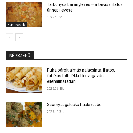
Tárkonyos bárányleves – a tavasz illatos
ünnepi levese
2025.10.31.
Húslevesek
NÉPSZERŰ
Puha párolt almás palacsinta: illatos,
fahéjas töltelékkel lesz igazán
ellenállhatatlan
2026.06.18.
Szárnyasgaluska húslevesbe
2025.10.31.