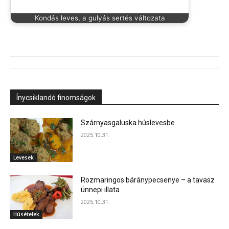
Kondás leves, a gulyás sertés változata
Ínycsiklandó finomságok
Szárnyasgaluska húslevesbe
2025.10.31.
Levesek
Rozmaringos báránypecsenye – a tavasz
ünnepi illata
2025.10.31.
Húsételek