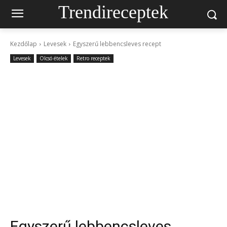
Trendireceptek
Kezdőlap
Levesek
Egyszerű lebbencsleves recept
Levesek
Olcsó ételek
Retro receptek
Egyszerű lebbencsleves