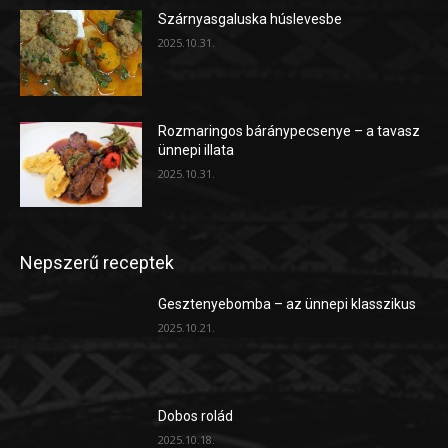
Szárnyasgaluska húslevesbe
2025.10.31.
Rozmaringos báránypecsenye – a tavasz
ünnepi illata
2025.10.31.
Nepszerű receptek
Gesztenyebomba – az ünnepi klasszikus
2025.10.21.
Dobos rolád
2025.10.18.