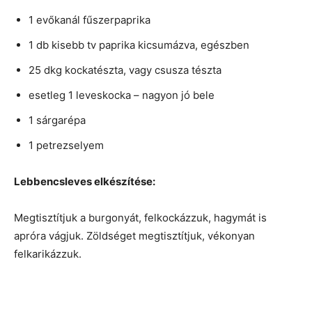
1 evőkanál fűszerpaprika
1 db kisebb tv paprika kicsumázva, egészben
25 dkg kockatészta, vagy csusza tészta
esetleg 1 leveskocka – nagyon jó bele
1 sárgarépa
1 petrezselyem
Lebbencsleves elkészítése:
Megtisztítjuk a burgonyát, felkockázzuk, hagymát is
apróra vágjuk. Zöldséget megtisztítjuk, vékonyan
felkarikázzuk.