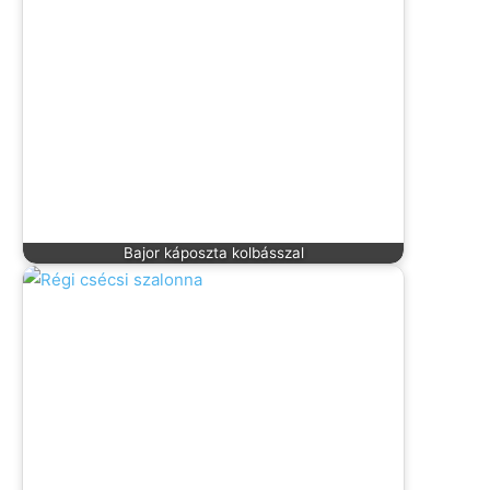
Bajor káposzta kolbásszal