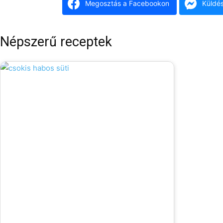
Megosztás a Facebookon
Küldé
Népszerű receptek