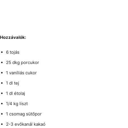
Hozzávalók:
6 tojás
25 dkg porcukor
1 vaníliás cukor
1 dl tej
1 dl étolaj
1/4 kg liszt
1 csomag sütőpor
2-3 evőkanál kakaó