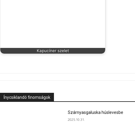
Kapucíner szelet
Ínycsiklandó finomságok
Szárnyasgaluska húslevesbe
2025.10.31.