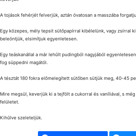
A tojások fehérjét felverjük, aztán óvatosan a masszába forgatju
Egy közepes, mély tepsit sütőpapírral kibélelünk, vagy zsírral k
beleöntjük, elsimítjuk egyenletesen.
Egy teáskanállal a már lehűlt pudingból nagyjából egyenletesen 
fog süppedni magától.
A tésztát 180 fokra előmelegített sütőben sütjük meg, 40-45 perc
Mire megsül, keverjük ki a tejfölt a cukorral és vaníliával, s mé
felületet.
Kihűlve szeleteljük.