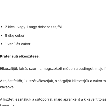
2 kicsi, vagy 1 nagy dobozos tejföl
8 dkg cukor
1 vaníliás cukor
Kráter süti elkészítése:
Elkészítjük leírás szerint, megszokott módon a pudingot, majd fó
A tojást feltörjük, szétválasztjuk, a sárgáját kikeverjük a cukorral,
kakaóval.
A lisztet leszitáljuk a sütőporral, majd apránként a kikevert tojá
keverjük