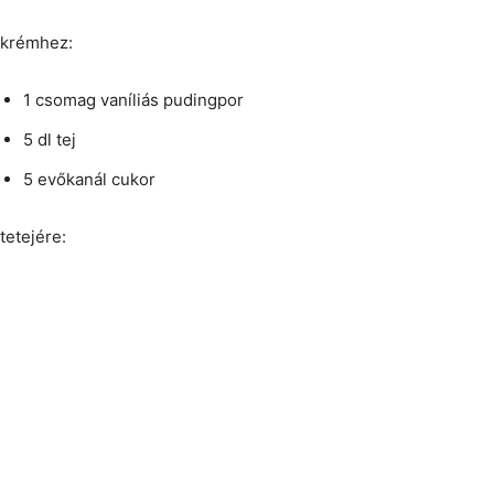
krémhez:
1 csomag vaníliás pudingpor
5 dl tej
5 evőkanál cukor
tetejére: