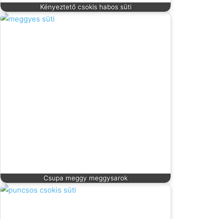
Kényeztető csokis habos süti
Csupa meggy meggysarok