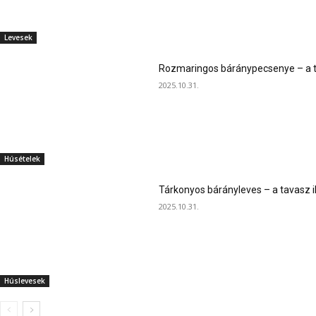
Levesek
Rozmaringos báránypecsenye – a ta
2025.10.31.
Húsételek
Tárkonyos bárányleves – a tavasz i
2025.10.31.
Húslevesek