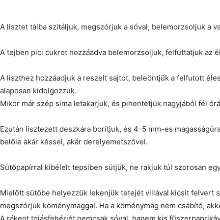
A lisztet tálba szitáljuk, megszórjuk a sóval, belemorzsoljuk a v
A tejben pici cukrot hozzáadva belemorzsoljuk, felfuttatjuk az é
A liszthez hozzáadjuk a reszelt sajtot, beleöntjük a felfutott éles
alaposan kidolgozzuk.
Mikor már szép sima letakarjuk, és pihentetjük nagyjából fél órá
Ezután lisztezett deszkára borítjuk, és 4-5 mm-es magasságúra
belőle akár késsel, akár derelyemetszővel.
Sütőpapírral kibélelt tepsiben sütjük, ne rakjuk túl szorosan eg
Mielőtt sütőbe helyezzük lekenjük tetejét villával kicsit felvert 
megszórjuk köménymaggal. Ha a köménymag nem csábító, akkor 
A rákent tojásfehérjét nemcsak sóval, hanem kis fűszerpaprikáv