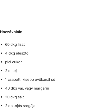
Hozzávalók:
60 dkg liszt
4 dkg élesztő
pici cukor
2 dl tej
1 csapott, kisebb evőkanál só
40 dkg vaj, vagy margarin
20 dkg sajt
2 db tojás sárgája