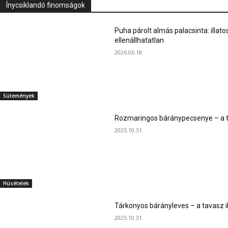
Ínycsiklandó finomságok
Puha párolt almás palacsinta: illato
ellenállhatatlan
2026.06.18.
Sütemények
Rozmaringos báránypecsenye – a ta
2025.10.31.
Húsételek
Tárkonyos bárányleves – a tavasz i
2025.10.31.