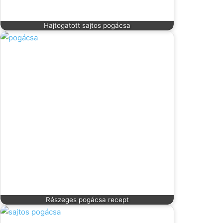
Hajtogatott sajtos pogácsa
Részeges pogácsa recept