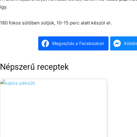
így.
180 fokos sütőben sütjük, 10-15 perc alatt készül el.
Megosztás a Facebookon
Küldé
Népszerű receptek