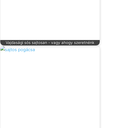
Vajdasági sós sajtosan - vagy ahogy szeretnénk