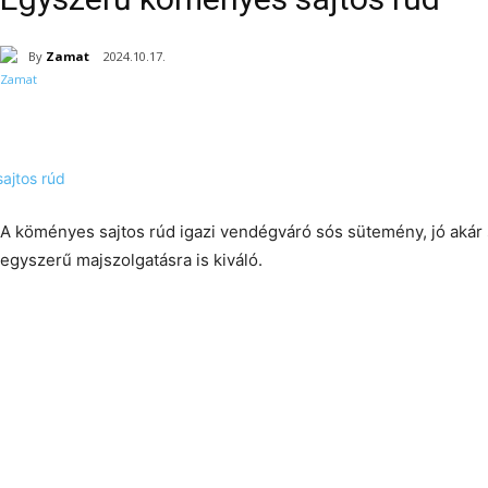
By
Zamat
2024.10.17.
A köményes sajtos rúd igazi vendégváró sós sütemény, jó akár 
egyszerű majszolgatásra is kiváló.