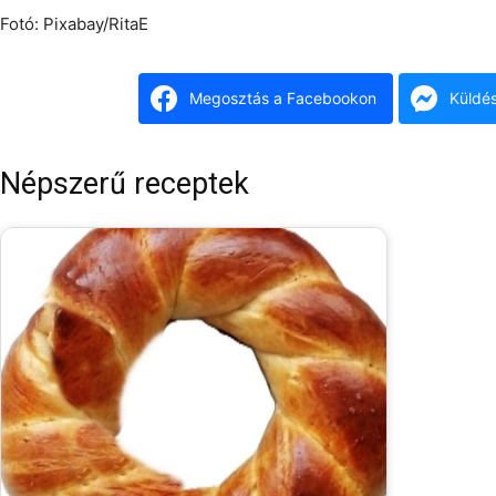
Fotó: Pixabay/RitaE
Megosztás a Facebookon
Küldé
Népszerű receptek