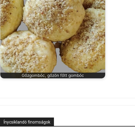
Gőzgombóc, gőzön főtt gombóc
Ínycsiklandó finomságok