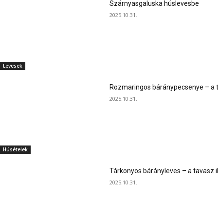
Szárnyasgaluska húslevesbe
2025.10.31.
Levesek
Rozmaringos báránypecsenye – a ta
2025.10.31.
Húsételek
Tárkonyos bárányleves – a tavasz i
2025.10.31.