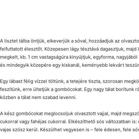
A lisztet tálba öntjük, elkeverjük a sóval, hozzáadjuk az olvaszto
felfuttatott élesztőt. Közepesen lágy tésztává dagasztjuk, majd
megkelt, kb. 1 cm vastagságúra kinyújtjuk, egyforma, nagyjából
és mindegyik közepére egy kiskanál, keményebb lekvárt teszü
Egy lábast félig vízzel töltünk, a tetejére tiszta, szorosan meg
feszítünk, erre ültetjük a gombócokat. Egy nagy tálat borítunk rá
közben a tálat nem szabad levenni.
A kész gombócokat meglocsoljuk olvasztott vajjal, majd megszór
cukorral vagy fahéjas cukorral. Elkészíthető sós változatban is: e
vajas szósz kerül. Készülhet vegyesen is – fele édesen, fele só