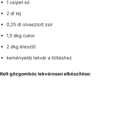
1 csipet só
2 dl tej
0,25 dl olvasztott zsír
1,5 dkg cukor
2 dkg élesztő
keményebb lekvár a töltéshez
Kelt gőzgombóc lekvárosan elkészítése: