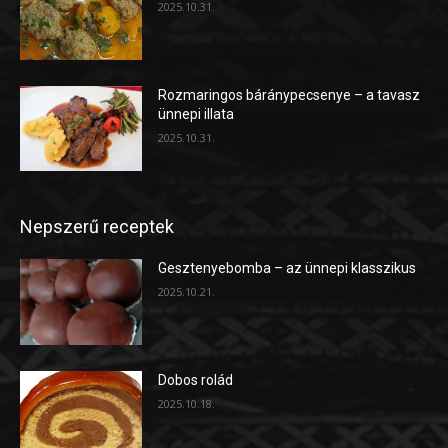
2025.10.31.
Rozmaringos báránypecsenye – a tavasz
ünnepi illata
2025.10.31.
Nepszerű receptek
Gesztenyebomba – az ünnepi klasszikus
2025.10.21.
Dobos rolád
2025.10.18.