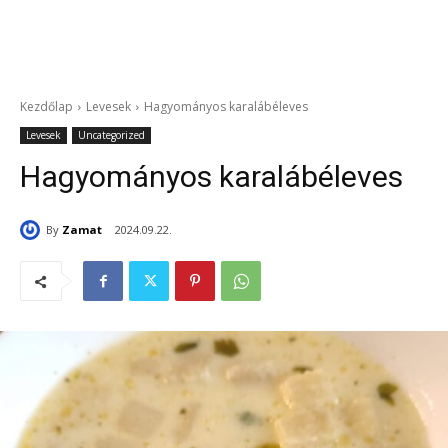
Kezdőlap
Levesek
Hagyományos karalábéleves
Levesek
Uncategorized
Hagyományos karalábéleves
By
Zamat
2024.09.22.