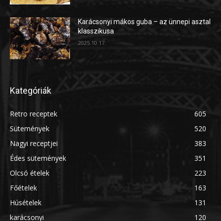
Karácsonyi mákos guba – az ünnepi asztal
klasszikusa
2025.10.17.
Kategóriák
Retro receptek
605
Sütemények
520
Nagyi receptjei
383
Édes sütemények
351
Olcsó ételek
223
Főételek
163
Húsételek
131
karácsonyi
120