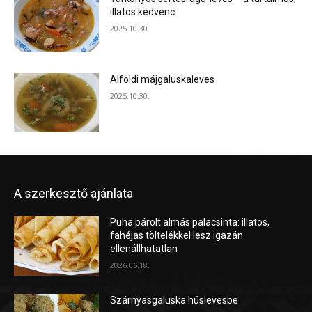
illatos kedvenc
2025.10.30.
Alföldi májgaluskaleves
2025.10.30.
A szerkesztő ajánlata
Puha párolt almás palacsinta: illatos,
fahéjas töltelékkel lesz igazán
ellenállhatatlan
2026.06.18.
Szárnyasgaluska húslevesbe