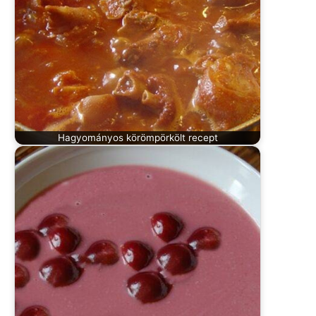
Hagyományos körömpörkölt recept