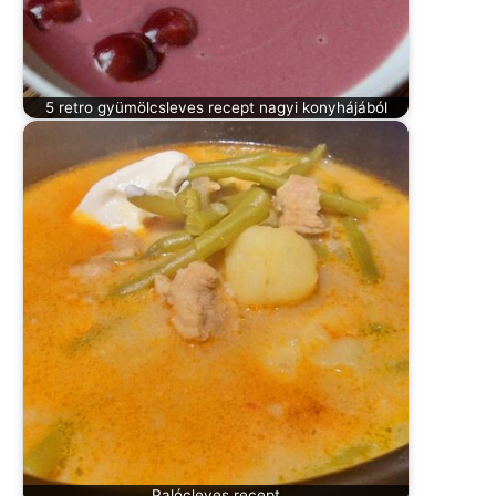
5 retro gyümölcsleves recept nagyi konyhájából
Palócleves recept