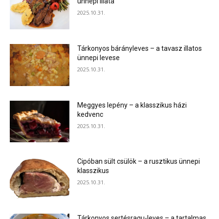
ünnepi illata
2025.10.31.
Tárkonyos bárányleves – a tavasz illatos
ünnepi levese
2025.10.31.
Meggyes lepény – a klasszikus házi
kedvenc
2025.10.31.
Cipóban sült csülök – a rusztikus ünnepi
klasszikus
2025.10.31.
Tárkonyos sertésragu-leves – a tartalmas,