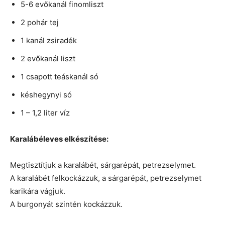
5-6 evőkanál finomliszt
2 pohár tej
1 kanál zsiradék
2 evőkanál liszt
1 csapott teáskanál só
késhegynyi só
1 – 1,2 liter víz
Karalábéleves elkészítése:
Megtisztítjuk a karalábét, sárgarépát, petrezselymet.
A karalábét felkockázzuk, a sárgarépát, petrezselymet
karikára vágjuk.
A burgonyát szintén kockázzuk.