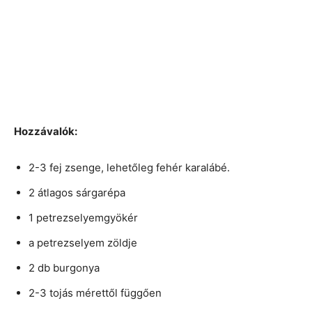
Hozzávalók:
2-3 fej zsenge, lehetőleg fehér karalábé.
2 átlagos sárgarépa
1 petrezselyemgyökér
a petrezselyem zöldje
2 db burgonya
2-3 tojás mérettől függően