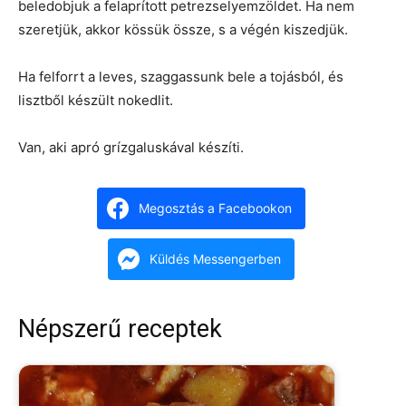
beledobjuk a felaprított petrezselyemzöldet. Ha nem
szeretjük, akkor kössük össze, s a végén kiszedjük.
Ha felforrt a leves, szaggassunk bele a tojásból, és
lisztből készült nokedlit.
Van, aki apró grízgaluskával készíti.
Megosztás a Facebookon
Küldés Messengerben
Népszerű receptek