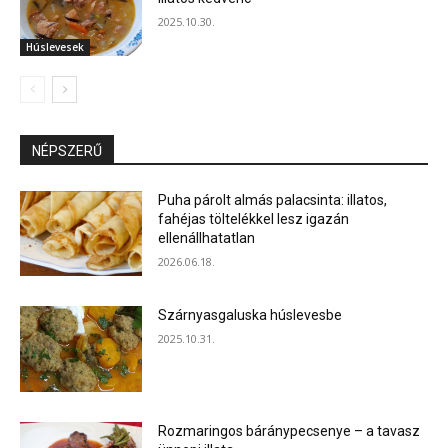
2025.10.30.
Húslevesek
NÉPSZERŰ
Puha párolt almás palacsinta: illatos,
fahéjas töltelékkel lesz igazán
ellenállhatatlan
2026.06.18.
Szárnyasgaluska húslevesbe
2025.10.31.
Rozmaringos báránypecsenye – a tavasz