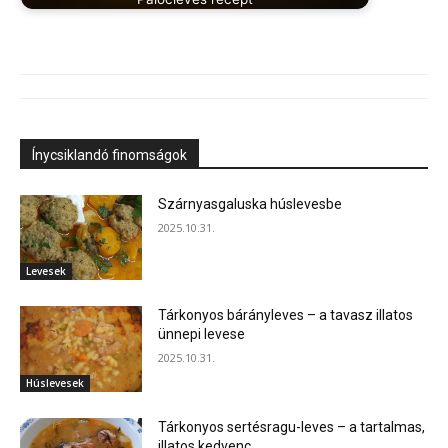
Ínycsiklandó finomságok
Szárnyasgaluska húslevesbe
2025.10.31.
Levesek
Tárkonyos bárányleves – a tavasz illatos
ünnepi levese
2025.10.31.
Húslevesek
Tárkonyos sertésragu-leves – a tartalmas,
illatos kedvenc