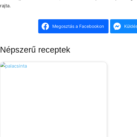
rajta.
Megosztás a Facebookon
Küldé
Népszerű receptek