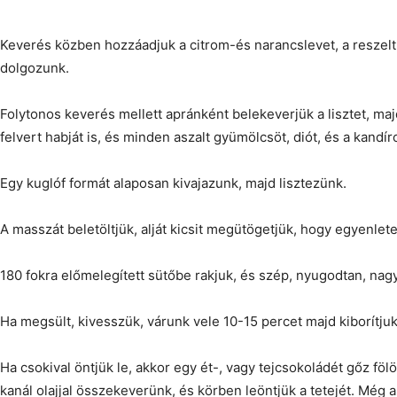
Keverés közben hozzáadjuk a citrom-és narancslevet, a reszelt h
dolgozunk.
Folytonos keverés mellett apránként belekeverjük a lisztet, maj
felvert habját is, és minden aszalt gyümölcsöt, diót, és a kandír
Egy kuglóf formát alaposan kivajazunk, majd lisztezünk.
A masszát beletöltjük, alját kicsit megütögetjük, hogy egyenlet
180 fokra előmelegített sütőbe rakjuk, és szép, nyugodtan, nagy
Ha megsült, kivesszük, várunk vele 10-15 percet majd kiborítjuk
Ha csokival öntjük le, akkor egy ét-, vagy tejcsokoládét gőz föl
kanál olajjal összekeverünk, és körben leöntjük a tetejét. Még a