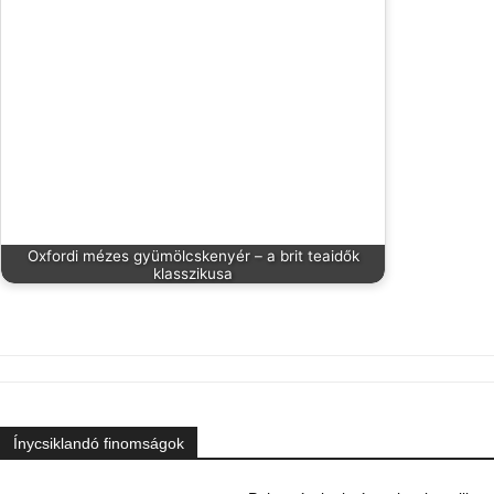
Oxfordi mézes gyümölcskenyér – a brit teaidők
klasszikusa
Ínycsiklandó finomságok