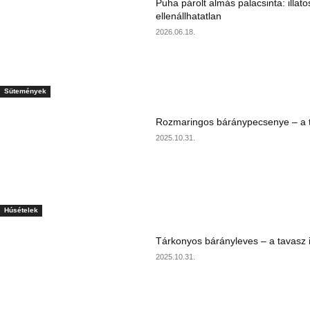
Puha párolt almás palacsinta: illato
ellenállhatatlan
2026.06.18.
Sütemények
Rozmaringos báránypecsenye – a ta
2025.10.31.
Húsételek
Tárkonyos bárányleves – a tavasz i
2025.10.31.