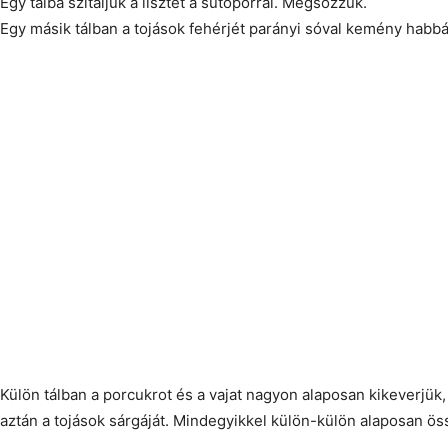
Egy tálba szitáljuk a lisztet a sütőporral. Megsózzuk.
Egy másik tálban a tojások fehérjét parányi sóval kemény habbá
Külön tálban a porcukrot és a vajat nagyon alaposan kikeverjük, 
aztán a tojások sárgáját. Mindegyikkel külön-külön alaposan ö