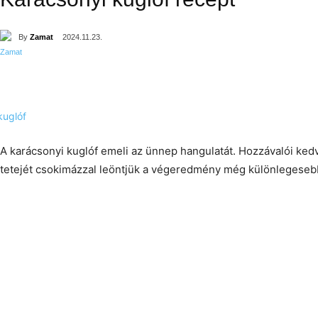
By
Zamat
2024.11.23.
A karácsonyi kuglóf emeli az ünnep hangulatát. Hozzávalói kedv
tetejét csokimázzal leöntjük a végeredmény még különlegesebb