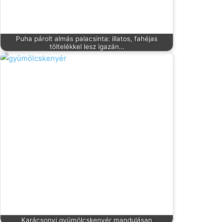
Puha párolt almás palacsinta: illatos, fahéjas
töltelékkel lesz igazán…
Karácsonyi gyümölcskenyér mandulásan