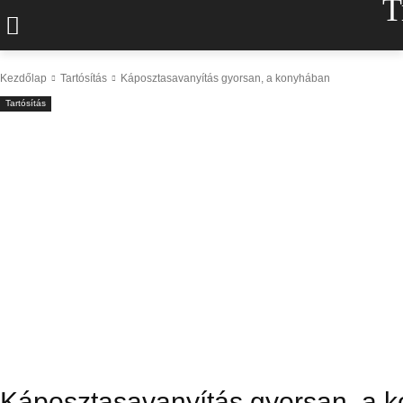
T
Kezdőlap
Tartósítás
Káposztasavanyítás gyorsan, a konyhában
Tartósítás
Káposztasavanyítás gyorsan, a 