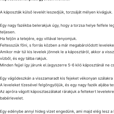
A káposzták külső levelét leszedjük, torzsáját mélyen kivágjuk.
Egy nagy fazékba belerakjuk úgy, hogy a torzsa helye felfele leg
teljesen.
Ha feljön a tetejére, egy villával lenyomjuk.
Feltesszük főni, s forrás közben a már megabárolódott leveleke
Amikor már túl kis levelek jönnek le a káposztáról, akkor a viss
vízből, és egy tálba rakjuk.
Minden fejjel így járunk el.(egyszerre 5-6 kiló káposztánál ne c
Egy vágódeszkán a visszamaradt kis fejeket vékonyan szálakra 
A leveleket tízesével felgöngyöljük, és egy nagy fazék aljába t
Az apróra vágott káposztaszálakat rárakjuk a feltekert levelekre
babérlevelet.
Egy edénybe annyi hideg vizet engedünk, ami majd elég lesz a 