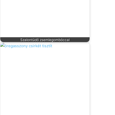
Szalontüdő zsemlegombóccal