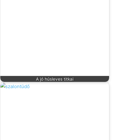
A jó húsleves titkai