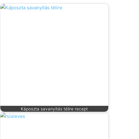
Káposzta savanyítás télire recept