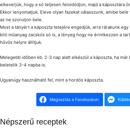
elkeverjük, hogy a só teljesen feloldódjon, majd a káposztára ön
Ekkor lenyomatjuk. Eleve olyan fazekat válasszunk, amibe bele 
az ne szoruljon bele.
Most a tányért a káposzta tetejére engedjük, arra rárakunk egy
kiló műanyag zacskós só is, a lényeg hogy ne érintkezzen a tart
hűvös helyre állítjuk.
Melegebb időben kb. 2-3 nap alatt elkészül a káposzta, ha már 
beletelik 3-4 napba is.
Ugyanúgy használható fel, mint a hordós káposzta.
Megosztás a Facebookon
Küldé
Népszerű receptek