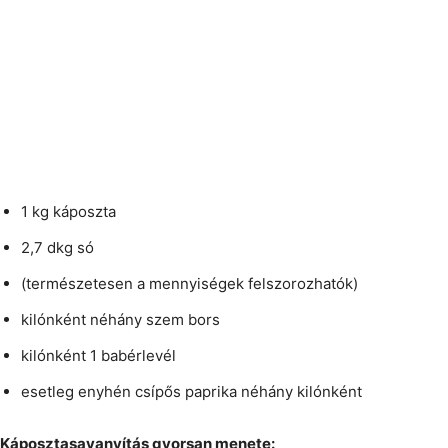
1 kg káposzta
2,7 dkg só
(természetesen a mennyiségek felszorozhatók)
kilónként néhány szem bors
kilónként 1 babérlevél
esetleg enyhén csípős paprika néhány kilónként
Káposztasavanyítás gyorsan menete: