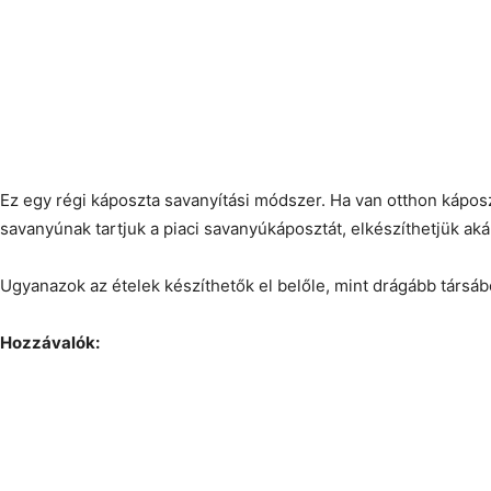
Ez egy régi káposzta savanyítási módszer. Ha van otthon káposz
savanyúnak tartjuk a piaci savanyúkáposztát, elkészíthetjük akár
Ugyanazok az ételek készíthetők el belőle, mint drágább társáb
Hozzávalók: