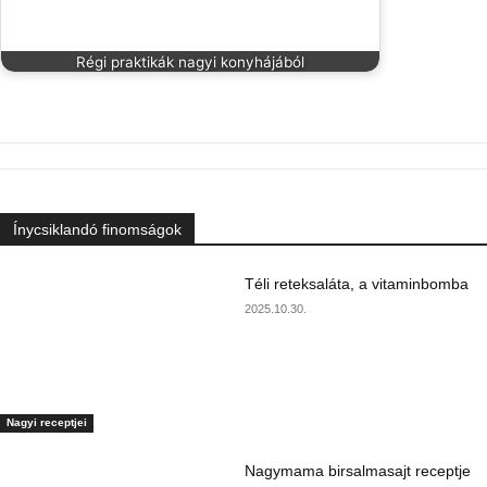
Régi praktikák nagyi konyhájából
Ínycsiklandó finomságok
Téli reteksaláta, a vitaminbomba
2025.10.30.
Nagyi receptjei
Nagymama birsalmasajt receptje