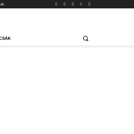
sák
CSÁK