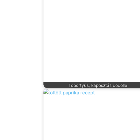
Töpörtyűs, káposztás dödölle