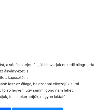
st, a sót és a tejet, és jól kikavarjuk nokedli állagra. Ha
z ásványvizet is.
tott káposztát is.
hább lesz az állaga, ha azonnal elkezdjük sütni.
jó forró legyen, úgy semmi gond nem lehet.
tjuk, fel is tekerhetjük, nagyon laktató.