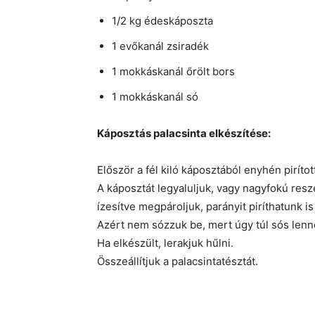
1/2 kg édeskáposzta
1 evőkanál zsiradék
1 mokkáskanál őrölt bors
1 mokkáskanál só
Káposztás palacsinta elkészítése:
Először a fél kiló káposztából enyhén pirítot
A káposztát legyaluljuk, vagy nagyfokú resze
ízesítve megpároljuk, parányit piríthatunk is 
Azért nem sózzuk be, mert úgy túl sós lenne
Ha elkészült, lerakjuk hűlni.
Összeállítjuk a palacsintatésztát.