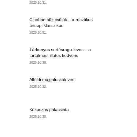
2025.10.31.
Cipóban sült csülök – a rusztikus
ünnepi klasszikus
2025.10.31.
Tárkonyos sertésragu-leves – a
tartalmas, illatos kedvenc
2025.10.30.
Alföldi májgaluskaleves
2025.10.30.
Kókuszos palacsinta
2025.10.30.