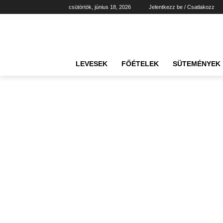
csütörtök, június 18, 2026
Jelentkezz be / Csatlakozz
LEVESEK
FŐÉTELEK
SÜTEMÉNYEK