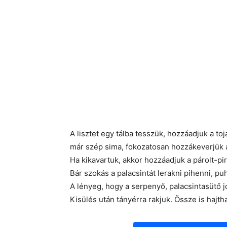
A lisztet egy tálba tesszük, hozzáadjuk a tojá
már szép sima, fokozatosan hozzákeverjük a
Ha kikavartuk, akkor hozzáadjuk a párolt-pirí
Bár szokás a palacsintát lerakni pihenni, pu
A lényeg, hogy a serpenyő, palacsintasütő 
Kisülés után tányérra rakjuk. Össze is hajtha