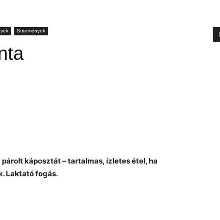
nyek
Sütemények
nta
párolt káposztát – tartalmas, ízletes étel, ha
k. Laktató fogás.