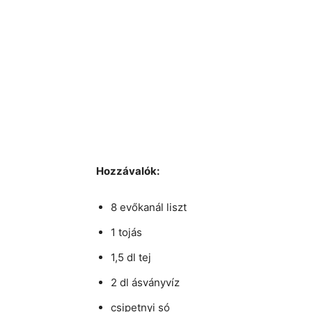
Hozzávalók:
8 evőkanál liszt
1 tojás
1,5 dl tej
2 dl ásványvíz
csipetnyi só