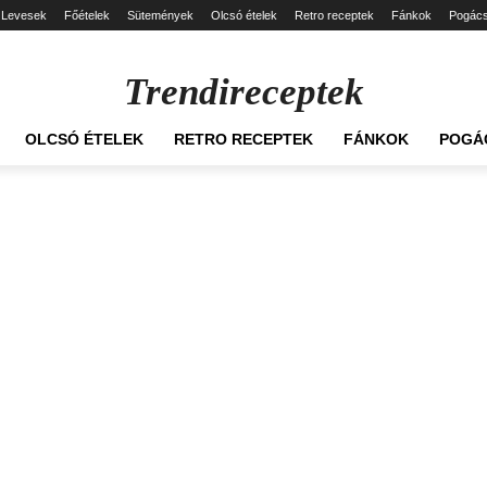
Levesek
Főételek
Sütemények
Olcsó ételek
Retro receptek
Fánkok
Pogác
Trendireceptek
OLCSÓ ÉTELEK
RETRO RECEPTEK
FÁNKOK
POGÁ