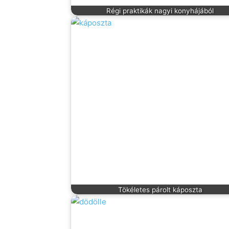
Régi praktikák nagyi konyhájából
Tökéletes párolt káposzta