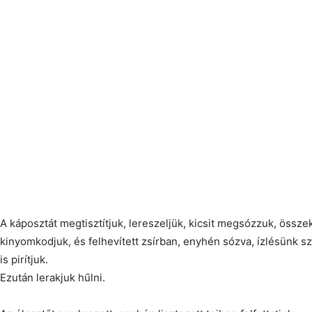
A káposztát megtisztítjuk, lereszeljük, kicsit megsózzuk, össze
kinyomkodjuk, és felhevített zsírban, enyhén sózva, ízlésünk s
is pirítjuk.
Ezután lerakjuk hűlni.