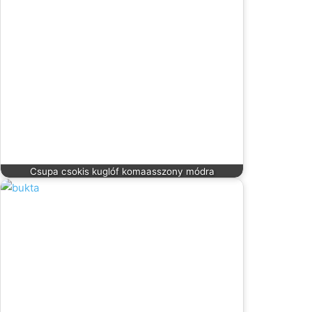
Csupa csokis kuglóf komaasszony módra