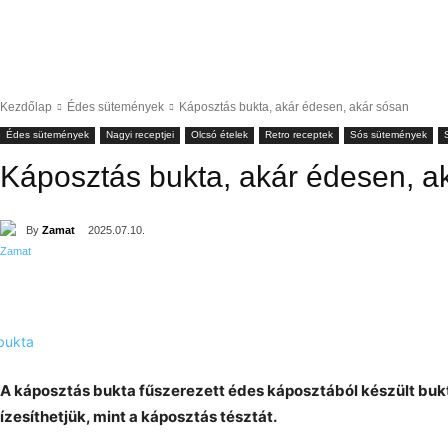
Kezdőlap
Édes sütemények
Káposztás bukta, akár édesen, akár sósan
Édes sütemények
Nagyi receptjei
Olcsó ételek
Retro receptek
Sós sütemények
Káposztás bukta, akár édesen, a
By
Zamat
2025.07.10.
A káposztás bukta fűszerezett édes káposztából készült buk
ízesíthetjük, mint a káposztás tésztát.