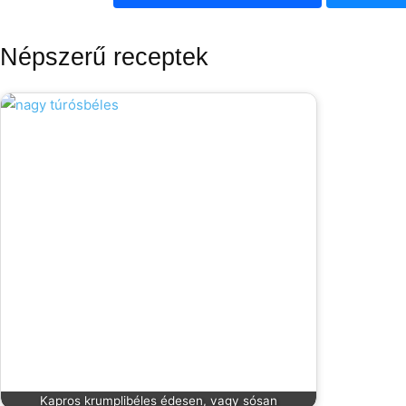
Népszerű receptek
Kapros krumplibéles édesen, vagy sósan