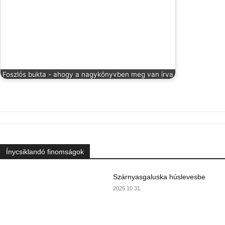
Foszlós bukta - ahogy a nagykönyvben meg van írva
Ínycsiklandó finomságok
Szárnyasgaluska húslevesbe
2025.10.31.