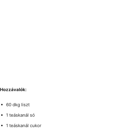
Hozzávalók:
60 dkg liszt
1 teáskanál só
1 teáskanál cukor