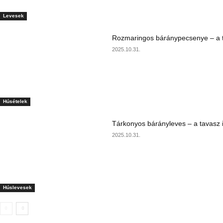
Levesek
Rozmaringos báránypecsenye – a ta
2025.10.31.
Húsételek
Tárkonyos bárányleves – a tavasz i
2025.10.31.
Húslevesek