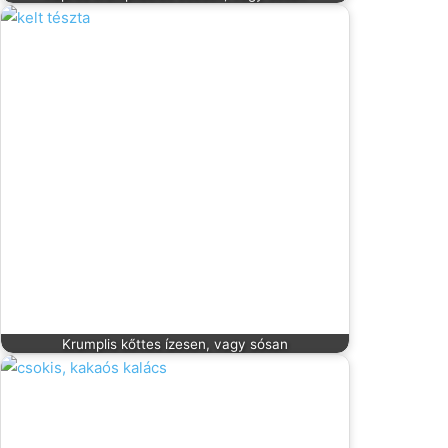
Krumplis kőttes ízesen, vagy sósan