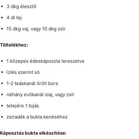
3 dkg élesztő
4 dl tej
15 dkg vaj, vagy 10 dkg zsír
Töltelékhez:
1 közepes édeskáposzta lereszelve
ízlés szerint só
1-2 teáskanál őrölt bors
néhány evőkanál olaj, vagy zsír
tetejére 1 tojás
zsiradék a bukta kenéséhez
Káposztás bukta elkészítése: