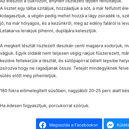
Az élesztőt a cukrozott, enyhén lisztezett tejben felfuttatjuk.
A lisztet egy tálba szitáljuk, hozzáadjuk a sót, a már felfutott él
kidagasztjuk, a végén pedig mehet hozzá a lágy zsiradék is, sz
jó, ha már hólyagos, és a kezünkről, meg az edény faláról is levá
Letakarva lerakjuk pihenni, duplájára kelesztjük.
A megkelt tésztát lisztezett deszkán centi magasra sodorjuk, m
vágjuk. Egyik oldalát nem teljesen végig rakjuk fűszerezett, m
kezdve feltekerjük a tésztát, és sütőpapírral bélelt tepsibe hel
zsírozva hogy ne ragadjanak össze. Tetejét mindegyiknek felver
sütés előtt még pihentetjük.
180 fokra előmelegített süsőben, nagyjából 20-25 perc alatt kés
Ha édesen fogyasztjuk, porcukorral szórjuk.
Megosztás a Facebookon
Küldé