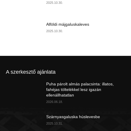
2025.10.30.
Alföldi májgaluskaleves
2025.10.30.
A szerkesztő ajánlata
Puha párolt almás palacsinta: illatos,
fahéjas töltelékkel lesz igazán
ellenállhatatlan
2026.06.18.
Szárnyasgaluska húslevesbe
2025.10.31.