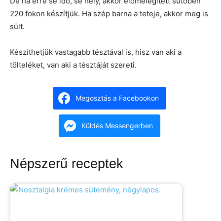
De ha erre se idő, se hely, akkor előmelegített sütőben
220 fokon készítjük. Ha szép barna a teteje, akkor meg is
sült.
Készíthetjük vastagabb tésztával is, hisz van aki a
tölteléket, van aki a tésztáját szereti.
Megosztás a Facebookon
Küldés Messengerben
Népszerű receptek