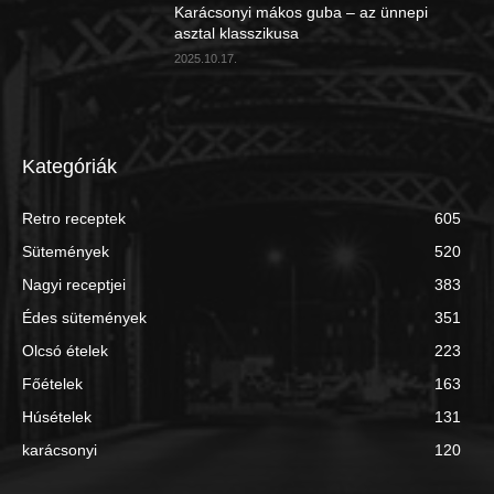
Karácsonyi mákos guba – az ünnepi
asztal klasszikusa
2025.10.17.
Kategóriák
Retro receptek
605
Sütemények
520
Nagyi receptjei
383
Édes sütemények
351
Olcsó ételek
223
Főételek
163
Húsételek
131
karácsonyi
120