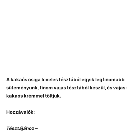
A kakaós csiga leveles tésztából egyik legfinomabb
süteményünk, finom vajas tésztából készül, és vajas-
kakaós krémmel töltjük.
Hozzávalók:
Tésztájához –