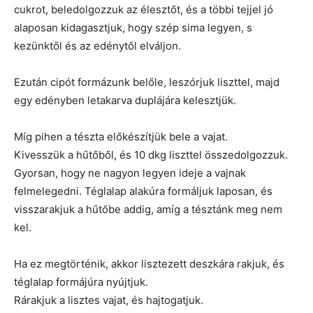
cukrot, beledolgozzuk az élesztőt, és a többi tejjel jó
alaposan kidagasztjuk, hogy szép sima legyen, s
kezünktől és az edénytől elváljon.
Ezután cipót formázunk belőle, leszórjuk liszttel, majd
egy edényben letakarva duplájára kelesztjük.
Míg pihen a tészta előkészítjük bele a vajat.
Kivesszük a hűtőből, és 10 dkg liszttel összedolgozzuk.
Gyorsan, hogy ne nagyon legyen ideje a vajnak
felmelegedni. Téglalap alakúra formáljuk laposan, és
visszarakjuk a hűtőbe addig, amíg a tésztánk meg nem
kel.
Ha ez megtörténik, akkor lisztezett deszkára rakjuk, és
téglalap formájúra nyújtjuk.
Rárakjuk a lisztes vajat, és hajtogatjuk.