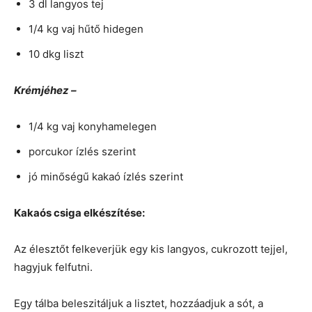
3 dl langyos tej
1/4 kg vaj hűtő hidegen
10 dkg liszt
Krémjéhez –
1/4 kg vaj konyhamelegen
porcukor ízlés szerint
jó minőségű kakaó ízlés szerint
Kakaós csiga elkészítése:
Az élesztőt felkeverjük egy kis langyos, cukrozott tejjel,
hagyjuk felfutni.
Egy tálba beleszitáljuk a lisztet, hozzáadjuk a sót, a