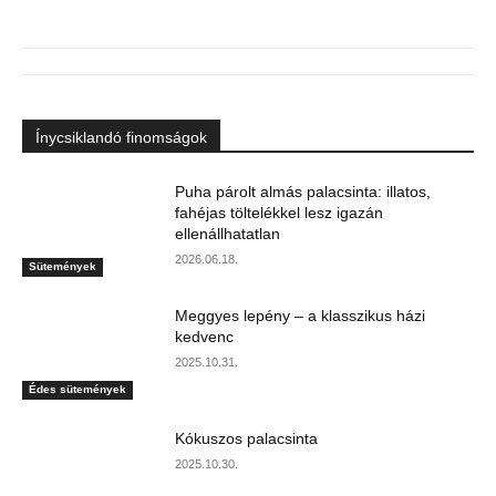
Ínycsiklandó finomságok
Puha párolt almás palacsinta: illatos,
fahéjas töltelékkel lesz igazán
ellenállhatatlan
2026.06.18.
Sütemények
Meggyes lepény – a klasszikus házi
kedvenc
2025.10.31.
Édes sütemények
Kókuszos palacsinta
2025.10.30.