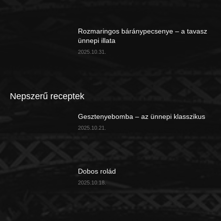
Rozmaringos báránypecsenye – a tavasz
ünnepi illata
2025.10.31.
Nepszerű receptek
Gesztenyebomba – az ünnepi klasszikus
2025.10.21.
Dobos rolád
2025.10.18.