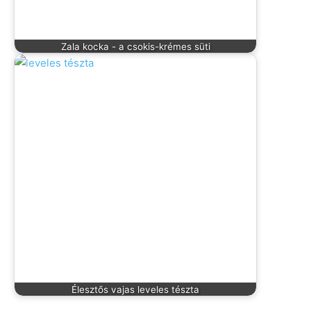
Zala kocka - a csokis-krémes süti
Élesztős vajas leveles tészta