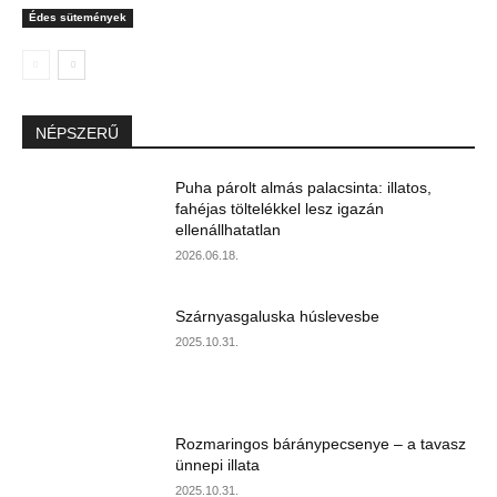
Édes sütemények
NÉPSZERŰ
Puha párolt almás palacsinta: illatos,
fahéjas töltelékkel lesz igazán
ellenállhatatlan
2026.06.18.
Szárnyasgaluska húslevesbe
2025.10.31.
Rozmaringos báránypecsenye – a tavasz
ünnepi illata
2025.10.31.