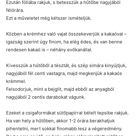
Ezután fóliába rakjuk, s betesszük a hűtőbe nagyjából
félórára.
Ezt a műveletet még kétszer ismételjük.
Közben a krémhez való vajat összekeverjük a kakaóval –
igazság szerint úgy finom, ha elég édes, és van benne
rendesen kakaó is – néhány evőkanállal.
Kivesszük a hűtőből a tésztát, és szép simára kinyújtjuk,
nagyjából fél centi vastagra, majd megkenjük a kakaós
krémmel.
Felsodorjuk, mint a bejglit, majd ebből az anyagból
nagyjából 2 centis darabokat vágunk.
Ezeket a csigaformákat sütőpapírral bélelt tepsibe rakjuk.
Ha van hely a hűtőben, akkor 1-2 órára berakhatjuk
pihentetni, mert sokkal finomabb lesz a végeredmény.