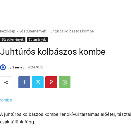
Kezdőlap
Sós sütemények
Juhtúrós kolbászos kombe
Sós sütemények
Sütemények
Juhtúrós kolbászos kombe
By
Zamat
2024.10.28.
A juhtúrós kolbászos kombe rendkívül tartalmas előétel, tésztáj
csak tőlünk függ.