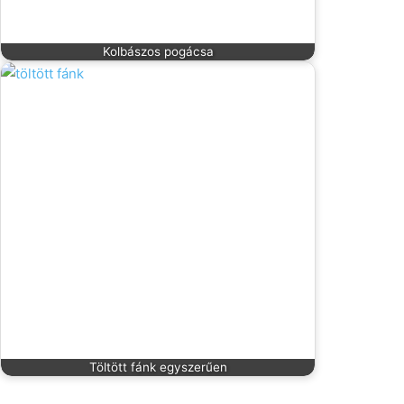
Kolbászos pogácsa
Töltött fánk egyszerűen