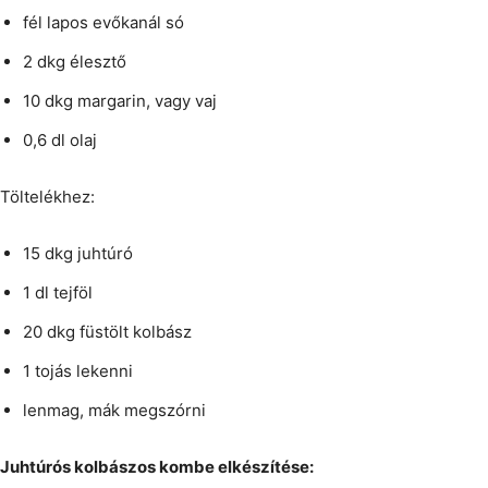
fél lapos evőkanál só
2 dkg élesztő
10 dkg margarin, vagy vaj
0,6 dl olaj
Töltelékhez:
15 dkg juhtúró
1 dl tejföl
20 dkg füstölt kolbász
1 tojás lekenni
lenmag, mák megszórni
Juhtúrós kolbászos kombe elkészítése: