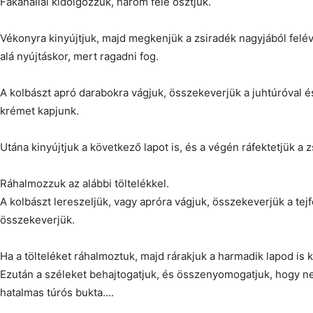
Fakanállal kidolgozzuk, három felé osztjuk.
Vékonyra kinyújtjuk, majd megkenjük a zsiradék nagyjából felév
alá nyújtáskor, mert ragadni fog.
A kolbászt apró darabokra vágjuk, összekeverjük a juhtúróval és 
krémet kapjunk.
Utána kinyújtjuk a következő lapot is, és a végén ráfektetjük a z
Ráhalmozzuk az alábbi töltelékkel.
A kolbászt lereszeljük, vagy apróra vágjuk, összekeverjük a tejfö
összekeverjük.
Ha a tölteléket ráhalmoztuk, majd rárakjuk a harmadik lapod is k
Ezután a széleket behajtogatjuk, és összenyomogatjuk, hogy ne 
hatalmas túrós bukta….