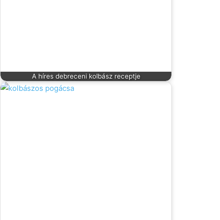
A híres debreceni kolbász receptje