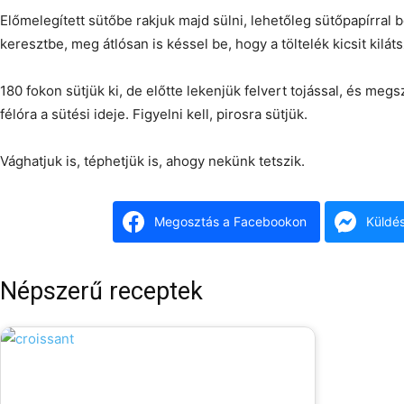
Előmelegített sütőbe rakjuk majd sülni, lehetőleg sütőpapírral b
keresztbe, meg átlósan is késsel be, hogy a töltelék kicsit kilát
180 fokon sütjük ki, de előtte lekenjük felvert tojással, és me
félóra a sütési ideje. Figyelni kell, pirosra sütjük.
Vághatjuk is, téphetjük is, ahogy nekünk tetszik.
Megosztás a Facebookon
Küldé
Népszerű receptek