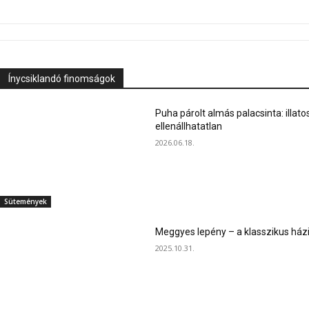
Ínycsiklandó finomságok
Puha párolt almás palacsinta: illato
ellenállhatatlan
2026.06.18.
Sütemények
Meggyes lepény – a klasszikus ház
2025.10.31.