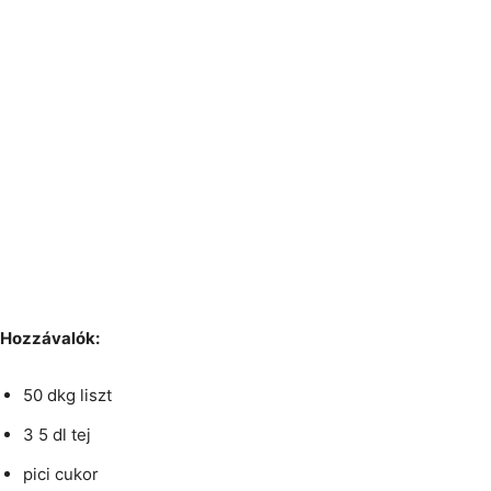
Hozzávalók:
50 dkg liszt
3 5 dl tej
pici cukor