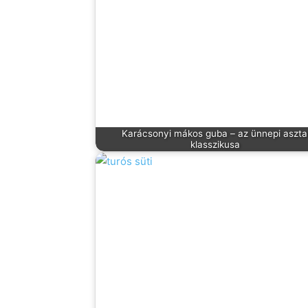
Karácsonyi mákos guba – az ünnepi aszta
klasszikusa