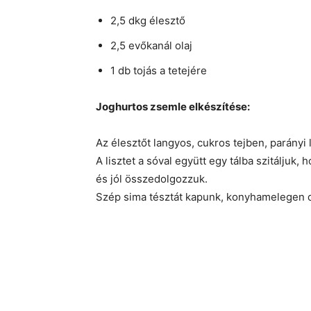
2,5 dkg élesztő
2,5 evőkanál olaj
1 db tojás a tetejére
Joghurtos zsemle elkészítése:
Az élesztőt langyos, cukros tejben, parányi li
A lisztet a sóval együtt egy tálba szitáljuk, h
és jól összedolgozzuk.
Szép sima tésztát kapunk, konyhamelegen du