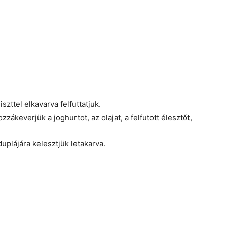
szttel elkavarva felfuttatjuk.
ozzákeverjük a joghurtot, az olajat, a felfutott élesztőt,
plájára kelesztjük letakarva.