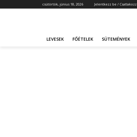
csütörtök, június 18, 2026
Jelentkezz be / Csatlakozz
LEVESEK
FŐÉTELEK
SÜTEMÉNYEK