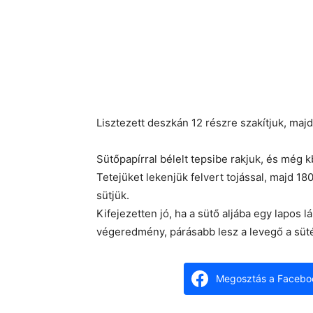
Lisztezett deszkán 12 részre szakítjuk, ma
Sütőpapírral bélelt tepsibe rakjuk, és még k
Tetejüket lekenjük felvert tojással, majd 18
sütjük.
Kifejezetten jó, ha a sütő aljába egy lapos l
végeredmény, párásabb lesz a levegő a süt
Megosztás a Facebo