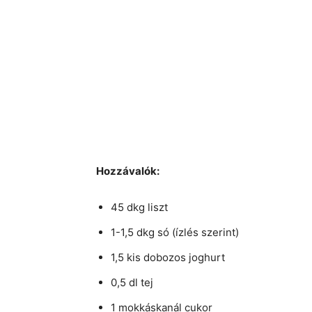
Hozzávalók:
45 dkg liszt
1-1,5 dkg só (ízlés szerint)
1,5 kis dobozos joghurt
0,5 dl tej
1 mokkáskanál cukor