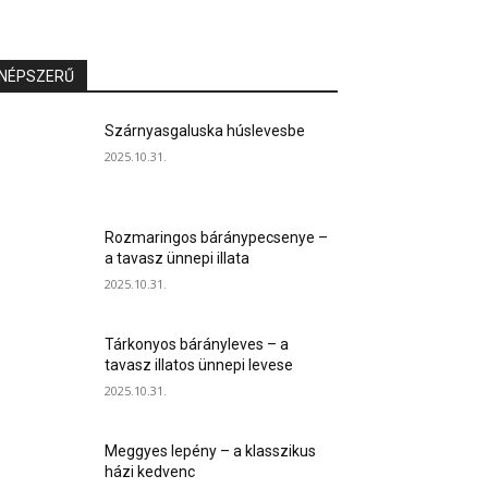
NÉPSZERŰ
Szárnyasgaluska húslevesbe
2025.10.31.
Rozmaringos báránypecsenye –
a tavasz ünnepi illata
2025.10.31.
Tárkonyos bárányleves – a
tavasz illatos ünnepi levese
2025.10.31.
Meggyes lepény – a klasszikus
házi kedvenc