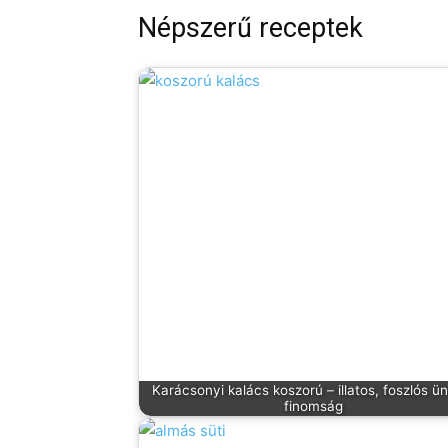
Népszerű receptek
Karácsonyi kalács koszorú – illatos, foszlós ü
finomság