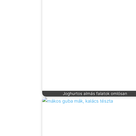
Joghurtos almás falatok omlósan