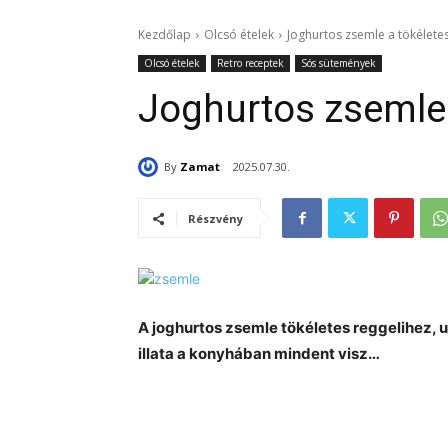
Kezdőlap
Olcsó ételek
Joghurtos zsemle a tökélete
Olcsó ételek
Retro receptek
Sós sütemények
Joghurtos zsemle 
By
Zamat
2025.07.30.
Részvény
A joghurtos zsemle tökéletes reggelihez, u
illata a konyhában mindent visz…