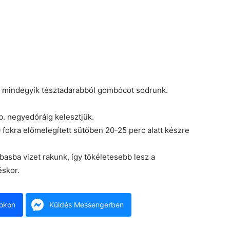
jd mindegyik tésztadarabból gombócot sodrunk.
b. negyedóráig kelesztjük.
0 fokra előmelegített sütőben 20-25 perc alatt készre
ábasba vizet rakunk, így tökéletesebb lesz a
éskor.
okon
Küldés Messengerben