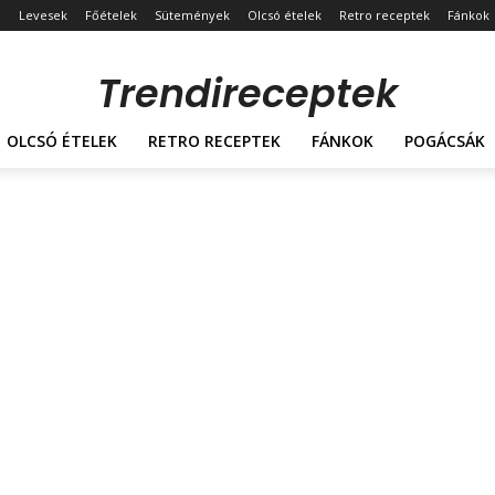
Levesek
Főételek
Sütemények
Olcsó ételek
Retro receptek
Fánkok
Trendireceptek
OLCSÓ ÉTELEK
RETRO RECEPTEK
FÁNKOK
POGÁCSÁK