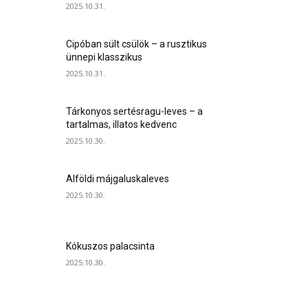
2025.10.31.
Cipóban sült csülök – a rusztikus
ünnepi klasszikus
2025.10.31.
Tárkonyos sertésragu-leves – a
tartalmas, illatos kedvenc
2025.10.30.
Alföldi májgaluskaleves
2025.10.30.
Kókuszos palacsinta
2025.10.30.