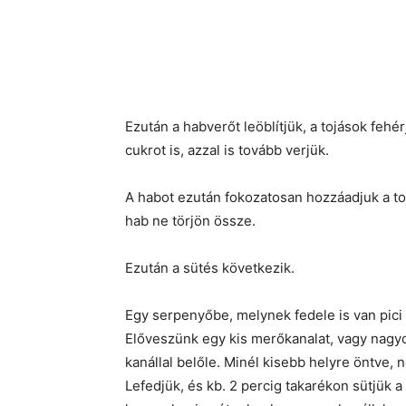
Ezután a habverőt leöblítjük, a tojások fehé
cukrot is, azzal is tovább verjük.
A habot ezután fokozatosan hozzáadjuk a to
hab ne törjön össze.
Ezután a sütés következik.
Egy serpenyőbe, melynek fedele is van pici 
Előveszünk egy kis merőkanalat, vagy nagy
kanállal belőle. Minél kisebb helyre öntve, n
Lefedjük, és kb. 2 percig takarékon sütjük a