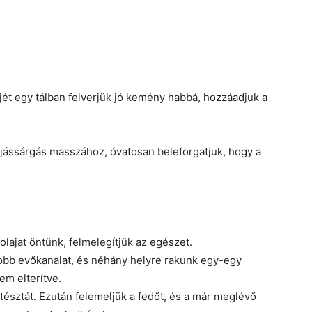
rjét egy tálban felverjük jó kemény habbá, hozzáadjuk a
jássárgás masszához, óvatosan beleforgatjuk, hogy a
olajat öntünk, felmelegítjük az egészet.
obb evőkanalat, és néhány helyre rakunk egy-egy
em elterítve.
 tésztát. Ezután felemeljük a fedőt, és a már meglévő