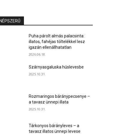
NÉPSZERŰ
Puha párolt almás palacsinta:
illatos, fahéjas töltelékkel lesz
igazán ellenállhatatlan
2026.06.18.
Szárnyasgaluska húslevesbe
2025.10.31.
Rozmaringos báránypecsenye –
a tavasz ünnepi illata
2025.10.31.
Tárkonyos bárányleves – a
tavasz illatos ünnepi levese