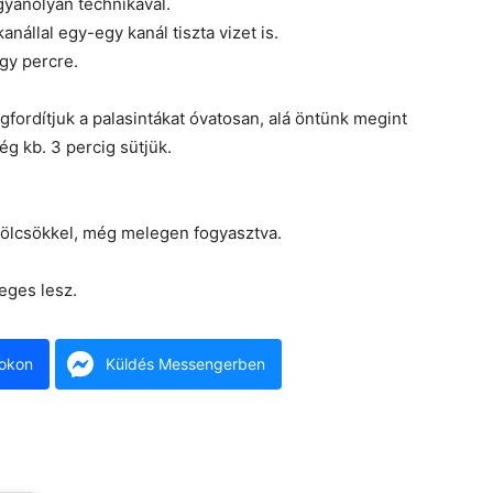
gyanolyan technikával.
nállal egy-egy kanál tiszta vizet is.
egy percre.
egfordítjuk a palasintákat óvatosan, alá öntünk megint
ég kb. 3 percig sütjük.
mölcsökkel, még melegen fogyasztva.
eges lesz.
okon
Küldés Messengerben