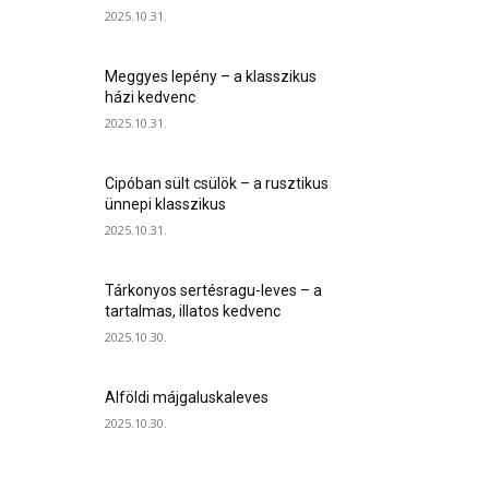
2025.10.31.
Meggyes lepény – a klasszikus
házi kedvenc
2025.10.31.
Cipóban sült csülök – a rusztikus
ünnepi klasszikus
2025.10.31.
Tárkonyos sertésragu-leves – a
tartalmas, illatos kedvenc
2025.10.30.
Alföldi májgaluskaleves
2025.10.30.