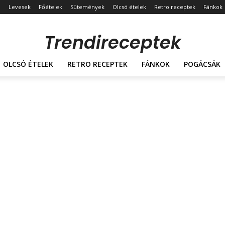
Levesek
Főételek
Sütemények
Olcsó ételek
Retro receptek
Fánkok
Trendireceptek
OLCSÓ ÉTELEK
RETRO RECEPTEK
FÁNKOK
POGÁCSÁK