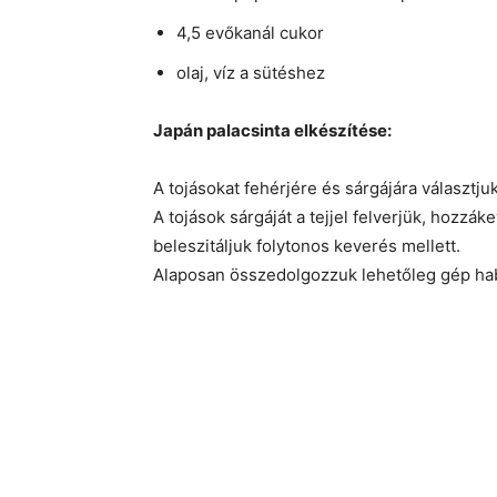
4,5 evőkanál cukor
olaj, víz a sütéshez
Japán palacsinta elkészítése:
A tojásokat fehérjére és sárgájára választjuk
A tojások sárgáját a tejjel felverjük, hozzák
beleszitáljuk folytonos keverés mellett.
Alaposan összedolgozzuk lehetőleg gép ha