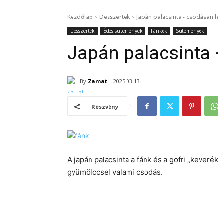
Kezdőlap
Desszertek
Japán palacsinta - csodásan 
Desszertek
Édes sütemények
Fánkok
Sütemények
Japán palacsinta
By
Zamat
2025.03.13.
Részvény
A japán palacsinta a fánk és a gofri „keveré
gyümölccsel valami csodás.