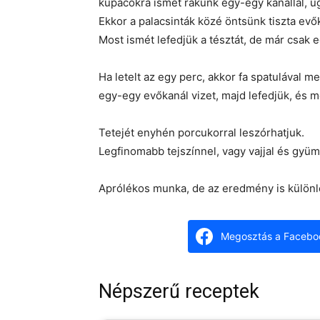
kupacokra ismét rakunk egy-egy kanállal, u
Ekkor a palacsinták közé öntsünk tiszta evőka
Most ismét lefedjük a tésztát, de már csak 
Ha letelt az egy perc, akkor fa spatulával m
egy-egy evőkanál vizet, majd lefedjük, és m
Tetejét enyhén porcukorral leszórhatjuk.
Legfinomabb tejszínnel, vagy vajjal és gyü
Aprólékos munka, de az eredmény is különl
Megosztás a Facebo
Népszerű receptek