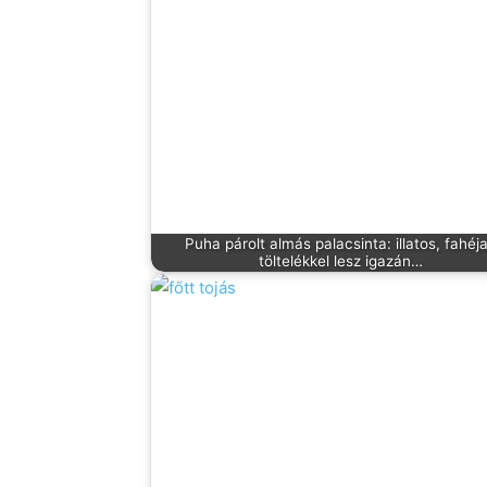
Puha párolt almás palacsinta: illatos, fahéj
töltelékkel lesz igazán…