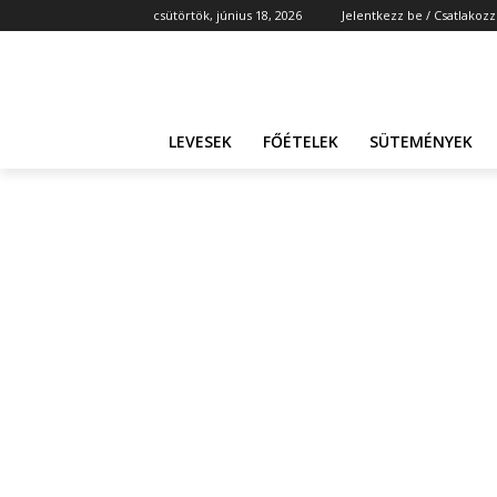
csütörtök, június 18, 2026
Jelentkezz be / Csatlakozz
LEVESEK
FŐÉTELEK
SÜTEMÉNYEK