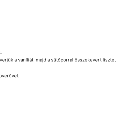
.
everjük a vaníliát, majd a sütőporral összekevert lisztet
bverővel.