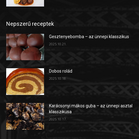
Nepszerű receptek
Gesztenyebomba – az ünnepi klasszikus
2025.10.21.
Dobos rolád
2025.10.18.
Karácsonyi mákos guba – az ünnepi asztal
klasszikusa
2025.10.17.