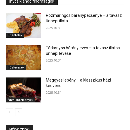
Ínycsiklandó finomságok
Rozmaringos báránypecsenye – a tavasz
ünnepi illata
2025.10.31.
Húsételek
Tárkonyos bárányleves – a tavasz illatos
ünnepi levese
2025.10.31.
Húslevesek
Meggyes lepény – a klasszikus házi
kedvenc
2025.10.31.
Édes sütemények