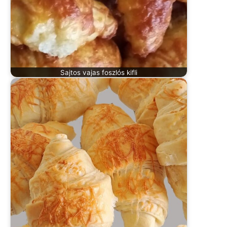
Sajtos vajas foszlós kifli