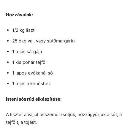
Hozzávalók:
1/2 kg liszt
25 dkg vaj, vagy sütőmargarin
1 tojás sárgája
1 kis pohár tejföl
1 lapos evőkanál só
1 tojás a kenéshez
Isteni sós rúd elkészítése:
A lisztet a vajjal összemorzsoljuk, hozzágyúrjuk a sót, a
tejfölt, a tojást.