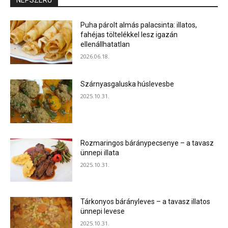
NÉPSZERŰ
Puha párolt almás palacsinta: illatos,
fahéjas töltelékkel lesz igazán
ellenállhatatlan
2026.06.18.
Szárnyasgaluska húslevesbe
2025.10.31.
Rozmaringos báránypecsenye – a tavasz
ünnepi illata
2025.10.31.
Tárkonyos bárányleves – a tavasz illatos
ünnepi levese
2025.10.31.