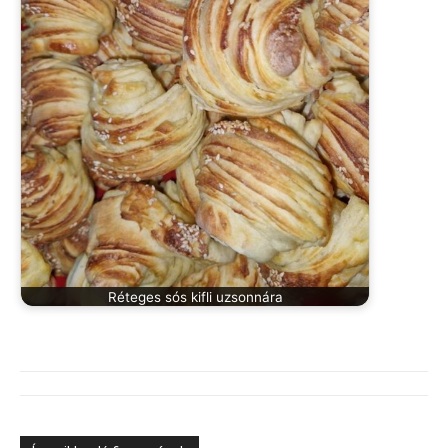
Réteges sós kifli uzsonnára