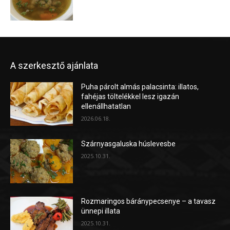
A szerkesztő ajánlata
Puha párolt almás palacsinta: illatos,
fahéjas töltelékkel lesz igazán
ellenállhatatlan
2026.06.18.
Szárnyasgaluska húslevesbe
2025.10.31.
Rozmaringos báránypecsenye – a tavasz
ünnepi illata
2025.10.31.