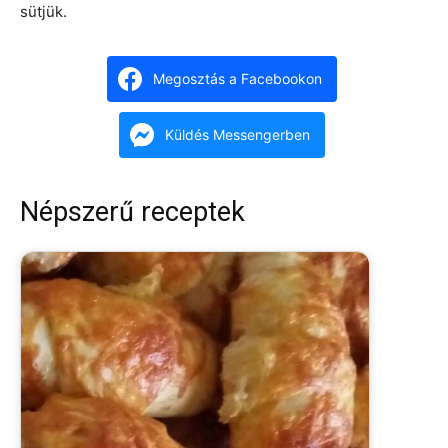
sütjük.
Megosztás a Facebookon
Küldés Messengerben
Népszerű receptek