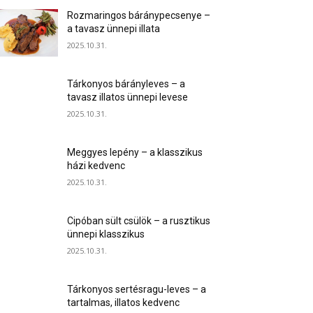
Rozmaringos báránypecsenye –
a tavasz ünnepi illata
2025.10.31.
Tárkonyos bárányleves – a
tavasz illatos ünnepi levese
2025.10.31.
Meggyes lepény – a klasszikus
házi kedvenc
2025.10.31.
Cipóban sült csülök – a rusztikus
ünnepi klasszikus
2025.10.31.
Tárkonyos sertésragu-leves – a
tartalmas, illatos kedvenc