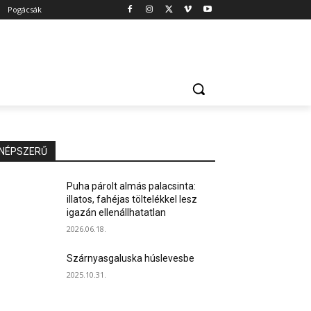
Pogácsák
NÉPSZERŰ
Puha párolt almás palacsinta:
illatos, fahéjas töltelékkel lesz
igazán ellenállhatatlan
2026.06.18.
Szárnyasgaluska húslevesbe
2025.10.31.