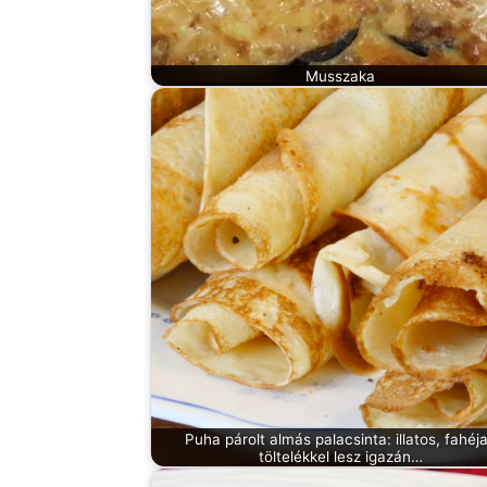
Musszaka
Puha párolt almás palacsinta: illatos, fahéj
töltelékkel lesz igazán…