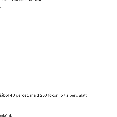
.
ából 40 percet, majd 200 fokon jó tíz perc alatt
enként.