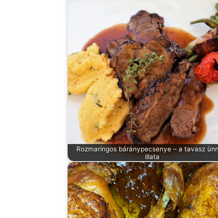
Rozmaringos báránypecsenye – a tavasz ünn
illata