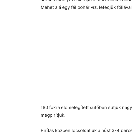
Mehet alá egy fél pohár víz, lefedjük fóliával
180 fokra előmelegített sütőben sütjük nagyj
megpirítjuk.
Pirítás közben locsolgatjuk a húst 3-4 perc