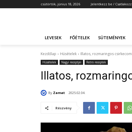
csütörtök, június 18, 2026
Jelentkezz be / Csatlakozz
LEVESEK
FŐÉTELEK
SÜTEMÉNYEK
Kezdőlap
Húsételek
Illatos, rozmaringos csirkeco
Húsételek
Nagyi receptjei
Retro receptek
Illatos, rozmarin
By
Zamat
2025.02.04.
Részvény