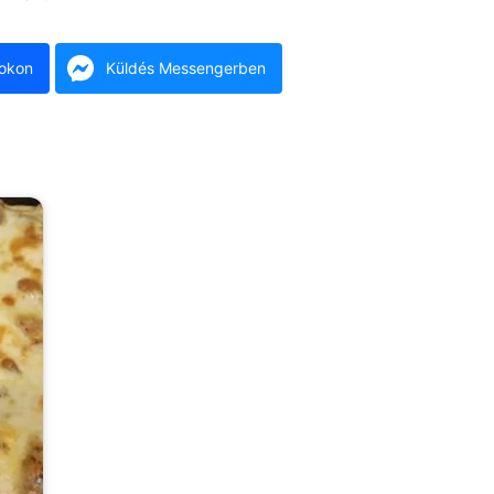
okon
Küldés Messengerben