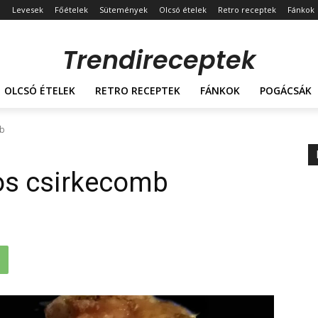
Levesek
Főételek
Sütemények
Olcsó ételek
Retro receptek
Fánkok
Trendireceptek
OLCSÓ ÉTELEK
RETRO RECEPTEK
FÁNKOK
POGÁCSÁK
mb
gos csirkecomb