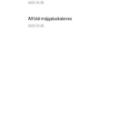
2025.10.30.
Alföldi májgaluskaleves
2025.10.30.