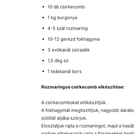
10 db csirkecomb
1 kg burgonya
4-5 szál rozmaring
10-12 gerezd fokhagyma
3 evőkanál zsiradék
1,5 dkg só
1 teáskanál bors
Rozmaringos csirkecomb elkészítése:
A csirkecombokat előkészítjük.
A fokhagymát megtisztítjuk, nagyobb darabo
sütőtál aljába szórjuk.
Eloszlatjuk rajta a rozmaringot, majd a hasá
sorban elhelyezzük rajta a fűszerekkel bed