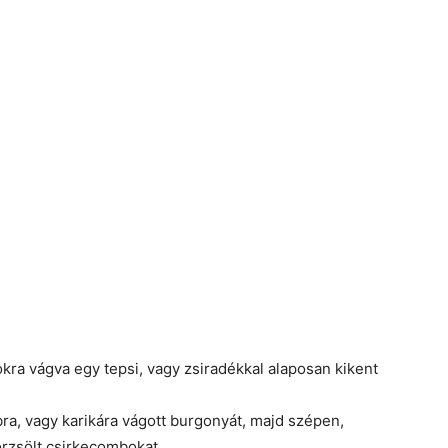
kra vágva egy tepsi, vagy zsiradékkal alaposan kikent
bra, vagy karikára vágott burgonyát, majd szépen,
örzsölt csirkecombokat.