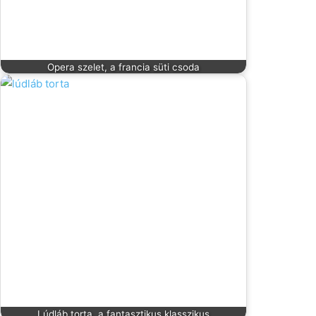
Opera szelet, a francia süti csoda
Lúdláb torta, a fantasztikus klasszikus