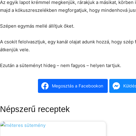
Az egyik lapot krémmel megkenjük, rárakjuk a másikat, körben
majd a kókuszreszelékben megforgatjuk, hogy mindenhová jus
Szépen egymás mellé állítjuk őket.
A csokit felolvasztjuk, egy kanál olajat adunk hozzá, hogy szép 
átkenjük vele.
Ezután a süteményt hideg – nem fagyos – helyen tartjuk.
Megosztás a Facebookon
Küldé
Népszerű receptek