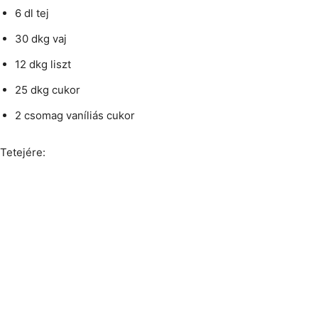
6 dl tej
30 dkg vaj
12 dkg liszt
25 dkg cukor
2 csomag vaníliás cukor
Tetejére: