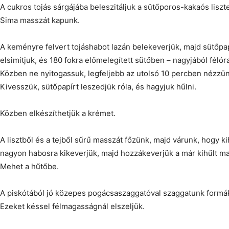
A cukros tojás sárgájába beleszitáljuk a sütőporos-kakaós liszte
Sima masszát kapunk.
A keményre felvert tojáshabot lazán belekeverjük, majd sütőpapí
elsimítjuk, és 180 fokra előmelegített sütőben – nagyjából félór
Közben ne nyitogassuk, legfeljebb az utolsó 10 percben nézzün
Kivesszük, sütőpapírt leszedjük róla, és hagyjuk hűlni.
Közben elkészíthetjük a krémet.
A lisztből és a tejből sűrű masszát főzünk, majd várunk, hogy kihű
nagyon habosra kikeverjük, majd hozzákeverjük a már kihűlt ma
Mehet a hűtőbe.
A piskótából jó közepes pogácsaszaggatóval szaggatunk formáka
Ezeket késsel félmagasságnál elszeljük.