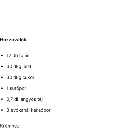
Hozzávalók:
12 db tojás
30 dkg liszt
30 dkg cukor
1 sütőpor
0,7 dl langyos tej
3 evőkanál kakaópor
Krémhez: