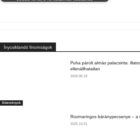
Ínycsiklandó finomságok
Puha párolt almás palacsinta: illato
ellenállhatatlan
2026.06.18.
Sütemények
Rozmaringos báránypecsenye – a ta
2025.10.31.