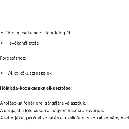
15 dkg csokoládé – lehetőleg ét-
1 evőkanál étolaj
Forgatáshoz:
1/4 kg kókuszreszelék
Hólabda-kozáksapka elkészítése:
A tojásokat fehérjére, sárgájára választjuk.
A sárgáját a fele cukorral nagyon habosra keverjük.
A fehérjéket parányi sóval és a másik fele cukorral kemény hab