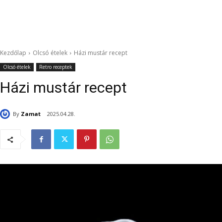
Kezdőlap
Olcsó ételek
Házi mustár recept
Olcsó ételek
Retro receptek
Házi mustár recept
By
Zamat
2025.04.28.