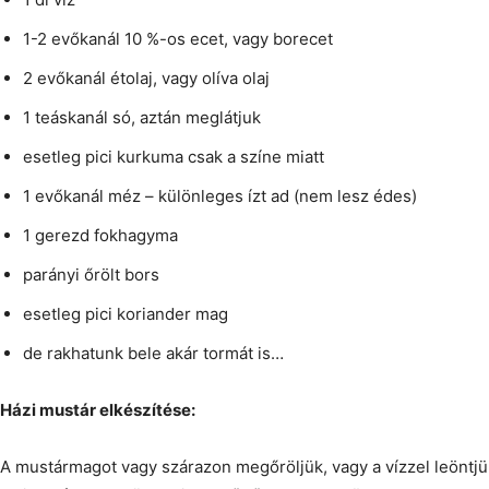
1-2 evőkanál 10 %-os ecet, vagy borecet
2 evőkanál étolaj, vagy olíva olaj
1 teáskanál só, aztán meglátjuk
esetleg pici kurkuma csak a színe miatt
1 evőkanál méz – különleges ízt ad (nem lesz édes)
1 gerezd fokhagyma
parányi őrölt bors
esetleg pici koriander mag
de rakhatunk bele akár tormát is…
Házi mustár elkészítése:
A mustármagot vagy szárazon megőröljük, vagy a vízzel leöntjük,