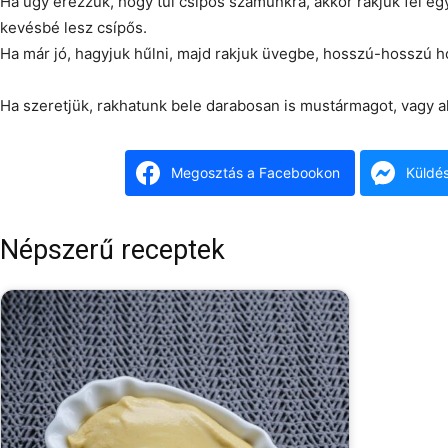
Ha úgy érezzük, hogy túl csípős számunkra, akkor rakjuk fel egy 
kevésbé lesz csípős.
Ha már jó, hagyjuk hűlni, majd rakjuk üvegbe, hosszú-hosszú h
Ha szeretjük, rakhatunk bele darabosan is mustármagot, vagy 
Megosztás a Facebookon
Küldé
Népszerű receptek