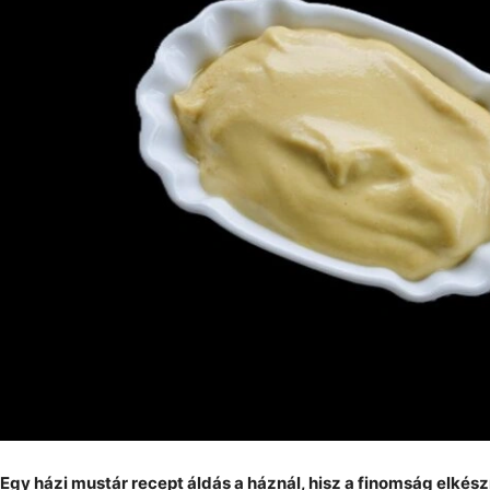
Egy házi mustár recept áldás a háznál, hisz a finomság elkés