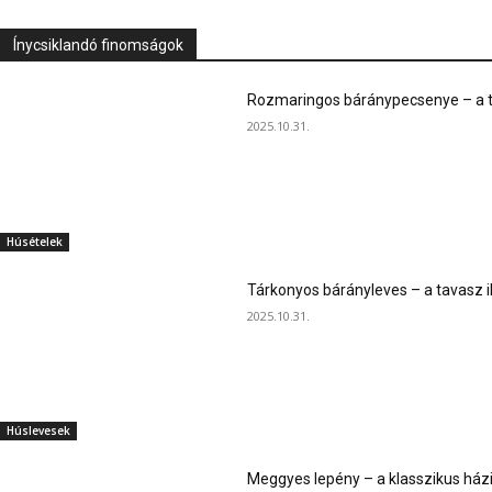
Ínycsiklandó finomságok
Rozmaringos báránypecsenye – a ta
2025.10.31.
Húsételek
Tárkonyos bárányleves – a tavasz i
2025.10.31.
Húslevesek
Meggyes lepény – a klasszikus ház