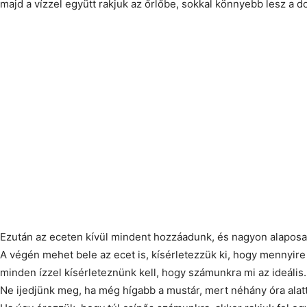
majd a vízzel együtt rakjuk az őrlőbe, sokkal könnyebb lesz a d
Ezután az eceten kívül mindent hozzáadunk, és nagyon alaposan
A végén mehet bele az ecet is, kísérletezzük ki, hogy mennyire
minden ízzel kísérleteznünk kell, hogy számunkra mi az ideális.
Ne ijedjünk meg, ha még hígabb a mustár, mert néhány óra alat