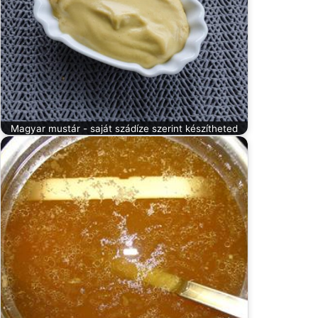
Magyar mustár - saját szádíze szerint készítheted