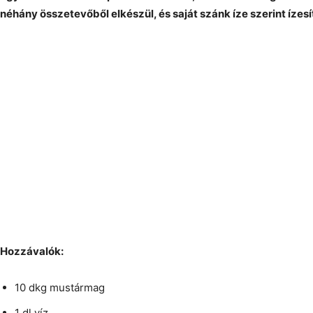
néhány összetevőből elkészül, és saját szánk íze szerint ízesí
Hozzávalók:
10 dkg mustármag
1 dl víz