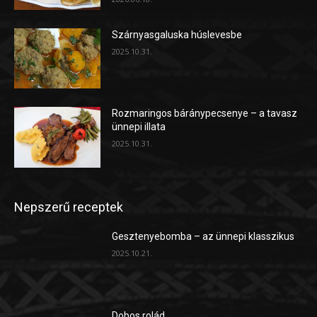
Szárnyasgaluska húslevesbe
2025.10.31.
Rozmaringos báránypecsenye – a tavasz
ünnepi illata
2025.10.31.
Nepszerű receptek
Gesztenyebomba – az ünnepi klasszikus
2025.10.21.
Dobos rolád