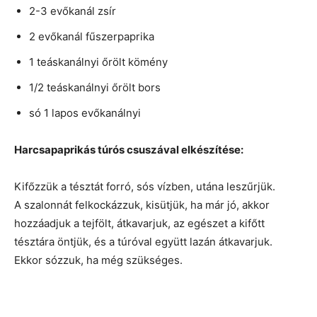
2-3 evőkanál zsír
2 evőkanál fűszerpaprika
1 teáskanálnyi őrölt kömény
1/2 teáskanálnyi őrölt bors
só 1 lapos evőkanálnyi
Harcsapaprikás túrós csuszával elkészítése:
Kifőzzük a tésztát forró, sós vízben, utána leszűrjük.
A szalonnát felkockázzuk, kisütjük, ha már jó, akkor
hozzáadjuk a tejfölt, átkavarjuk, az egészet a kifőtt
tésztára öntjük, és a túróval együtt lazán átkavarjuk.
Ekkor sózzuk, ha még szükséges.