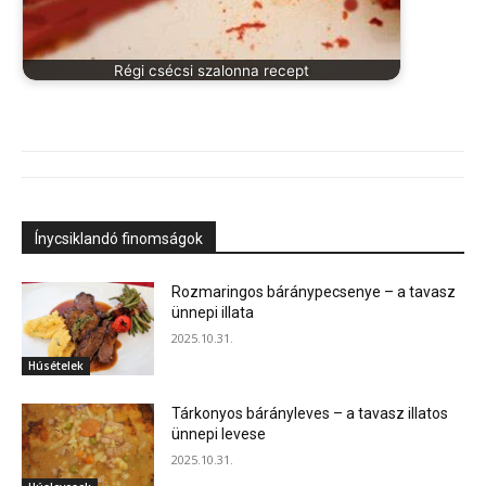
Régi csécsi szalonna recept
Ínycsiklandó finomságok
Rozmaringos báránypecsenye – a tavasz
ünnepi illata
2025.10.31.
Húsételek
Tárkonyos bárányleves – a tavasz illatos
ünnepi levese
2025.10.31.