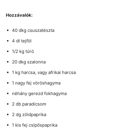
Hozzávalók:
40 dkg csuszatészta
4 dl tejföl
1/2 kg túró
20 dkg szalonna
1 kg harcsa, vagy afrikai harcsa
1 nagy fej vöröshagyma
néhány gerezd fokhagyma
2 db paradicsom
2 dg zöldpaprika
1 kis fej csípőspaprika