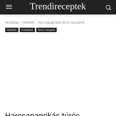
Trendireceptek
Kezdőlap
Főételek
Harcsapaprikás túrós csuszával
Főételek
Húsételek
Retro receptek
Harcsapaprikás túrós