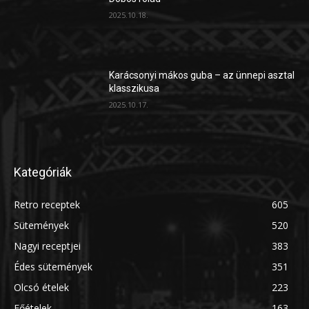
2025.10.18.
Karácsonyi mákos guba – az ünnepi asztal
klasszikusa
2025.10.17.
Kategóriák
Retro receptek
605
Sütemények
520
Nagyi receptjei
383
Édes sütemények
351
Olcsó ételek
223
Főételek
163