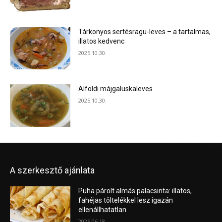
Tárkonyos sertésragu-leves – a tartalmas,
illatos kedvenc
2025.10.30.
Alföldi májgaluskaleves
2025.10.30.
A szerkesztő ajánlata
Puha párolt almás palacsinta: illatos,
fahéjas töltelékkel lesz igazán
ellenállhatatlan
2026.06.18.