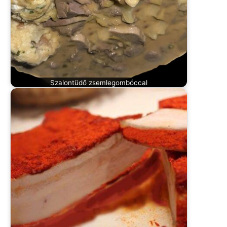
Szalontüdő zsemlegombóccal