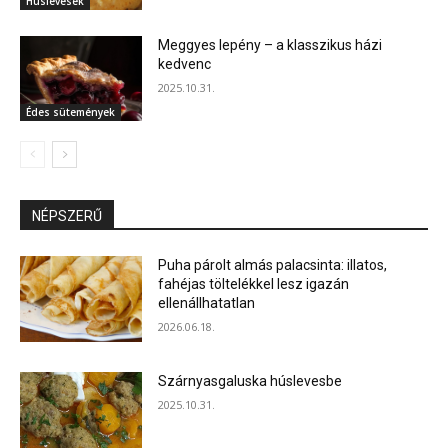
Húslevesek
Meggyes lepény – a klasszikus házi
kedvenc
2025.10.31.
Édes sütemények
NÉPSZERŰ
Puha párolt almás palacsinta: illatos,
fahéjas töltelékkel lesz igazán
ellenállhatatlan
2026.06.18.
Szárnyasgaluska húslevesbe
2025.10.31.