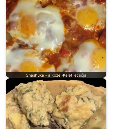
Shashuka - a Közel-Kelet lecsója