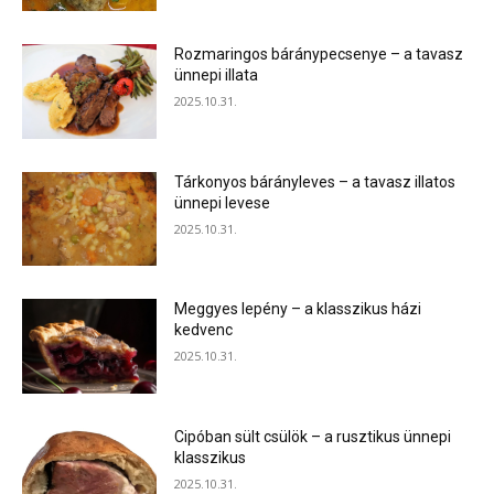
Rozmaringos báránypecsenye – a tavasz
ünnepi illata
2025.10.31.
Tárkonyos bárányleves – a tavasz illatos
ünnepi levese
2025.10.31.
Meggyes lepény – a klasszikus házi
kedvenc
2025.10.31.
Cipóban sült csülök – a rusztikus ünnepi
klasszikus
2025.10.31.