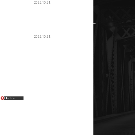
2025.10.31.
Rozmaringos báránypecsenye –
a tavasz ünnepi illata
2025.10.31.
T