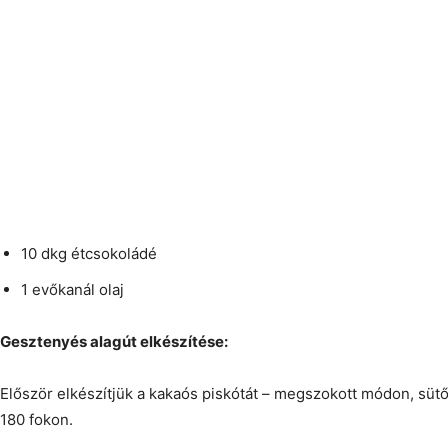
10 dkg étcsokoládé
1 evőkanál olaj
Gesztenyés alagút elkészítése:
Először elkészítjük a kakaós piskótát – megszokott módon, sütőp
180 fokon.