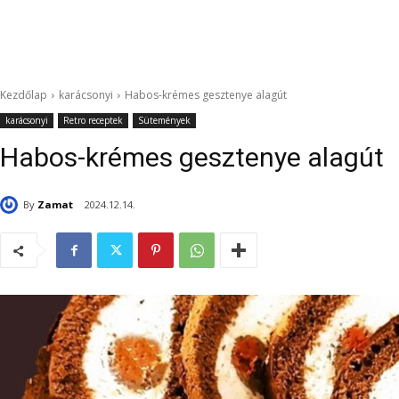
Kezdőlap
karácsonyi
Habos-krémes gesztenye alagút
karácsonyi
Retro receptek
Sütemények
Habos-krémes gesztenye alagút
By
Zamat
2024.12.14.