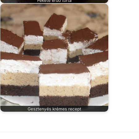
Fekete erdő torta
Gesztenyés krémes recept