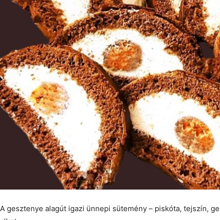
A gesztenye alagút igazi ünnepi sütemény – piskóta, tejszín, 