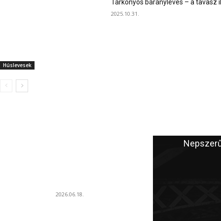
Tárkonyos bárányleves – a tavasz i
2025.10.31.
Húslevesek
A szerkesztő ajánlata
Nepszerű
Puha párolt almás palacsinta:
illatos, fahéjas töltelékkel lesz
igazán ellenállhatatlan
2026.06.18.
Szárnyasgaluska húslevesbe