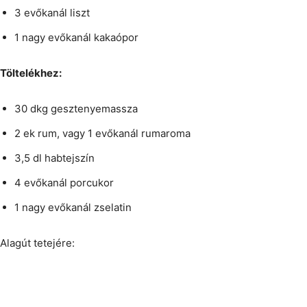
3 evőkanál liszt
1 nagy evőkanál kakaópor
Töltelékhez:
30 dkg gesztenyemassza
2 ek rum, vagy 1 evőkanál rumaroma
3,5 dl habtejszín
4 evőkanál porcukor
1 nagy evőkanál zselatin
Alagút tetejére: