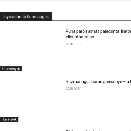
Ínycsiklandó finomságok
Puha párolt almás palacsinta: illato
ellenállhatatlan
2026.06.18.
Sütemények
Rozmaringos báránypecsenye – a ta
2025.10.31.
Húsételek