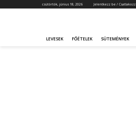
csütörtök, június 18, 2026
Jelentkezz be / Csatlakozz
LEVESEK
FŐÉTELEK
SÜTEMÉNYEK