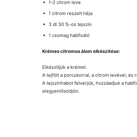
1-2 citrom leve
1 citrom reszelt héja
3 dl 30 %-os tejszín
1 csomag habfixáló
Krémes citromos álom elkészítése:
Elkészítjük a krémet.
A tejfölt a porcukorral, a citrom levével, és
A tejszínhabot felverjük, hozzáadjuk a habfi
elegyenlősödjön.