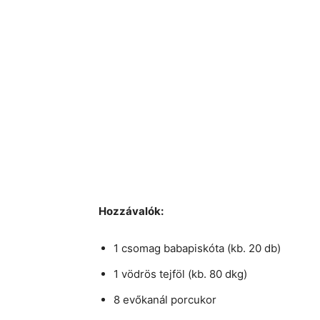
Hozzávalók:
1 csomag babapiskóta (kb. 20 db)
1 vödrös tejföl (kb. 80 dkg)
8 evőkanál porcukor