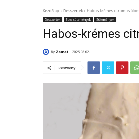
Kezdőlap
Desszertek
Habos-krémes citromos álo
Desszertek
Édes sütemények
Sütemények
Habos-krémes ci
By
Zamat
2025.08.02.
Részvény