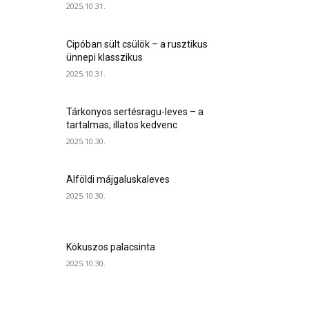
2025.10.31.
Cipóban sült csülök – a rusztikus
ünnepi klasszikus
2025.10.31.
Tárkonyos sertésragu-leves – a
tartalmas, illatos kedvenc
2025.10.30.
Alföldi májgaluskaleves
2025.10.30.
Kókuszos palacsinta
2025.10.30.