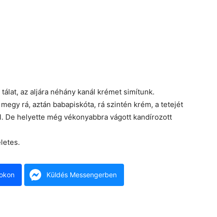
tálat, az aljára néhány kanál krémet simítunk.
megy rá, aztán babapiskóta, rá szintén krém, a tetejét
l. De helyette még vékonyabbra vágott kandírozott
letes.
okon
Küldés Messengerben