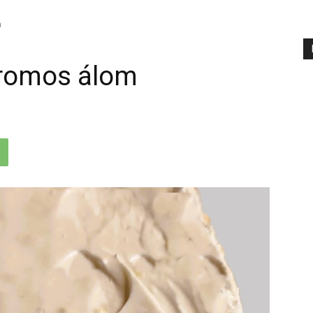
m
tromos álom