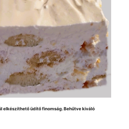
 elkészíthető üdítő finomság. Behűtve kiváló