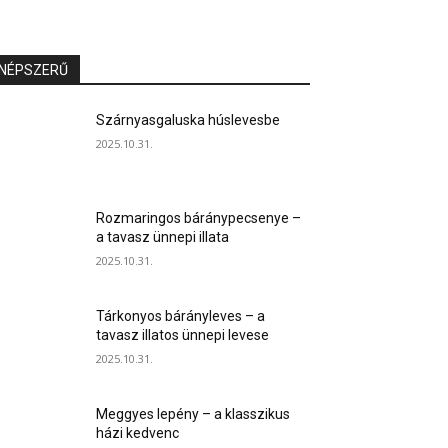
NÉPSZERŰ
Szárnyasgaluska húslevesbe
2025.10.31.
Rozmaringos báránypecsenye –
a tavasz ünnepi illata
2025.10.31.
Tárkonyos bárányleves – a
tavasz illatos ünnepi levese
2025.10.31.
Meggyes lepény – a klasszikus
házi kedvenc