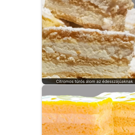
Citromos túrós álom az édesszájúaknak