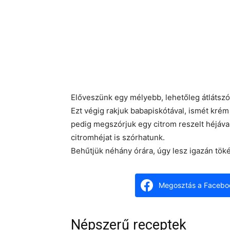
Előveszünk egy mélyebb, lehetőleg átlátszó 
Ezt végig rakjuk babapiskótával, ismét krém 
pedig megszórjuk egy citrom reszelt héjáva
citromhéjat is szórhatunk.
Behűtjük néhány órára, úgy lesz igazán töké
Megosztás a Facebo
Népszerű receptek