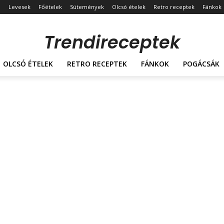
Levesek
Főételek
Sütemények
Olcsó ételek
Retro receptek
Fánkok
Trendireceptek
OLCSÓ ÉTELEK
RETRO RECEPTEK
FÁNKOK
POGÁCSÁK