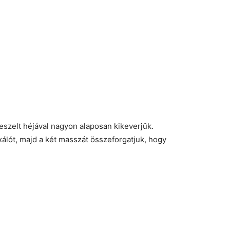
 reszelt héjával nagyon alaposan kikeverjük.
xálót, majd a két masszát összeforgatjuk, hogy