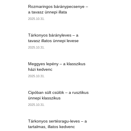
Rozmaringos báránypecsenye –
a tavasz ünnepi illata
2025.10.31.
Tárkonyos bárányleves – a
tavasz illatos ünnepi levese
2025.10.31.
Meggyes lepény – a klasszikus
házi kedvenc
2025.10.31.
Cipóban sült csülök – a rusztikus
ünnepi klasszikus
2025.10.31.
Tárkonyos sertésragu-leves – a
tartalmas, illatos kedvenc