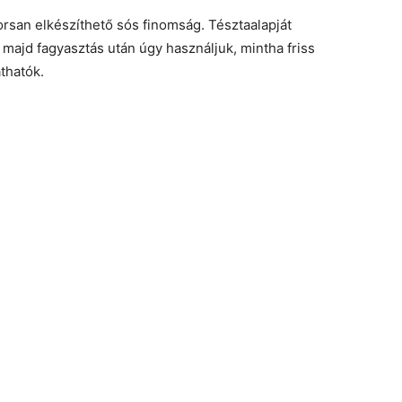
orsan elkészíthető sós finomság. Tésztaalapját
 majd fagyasztás után úgy használjuk, mintha friss
thatók.