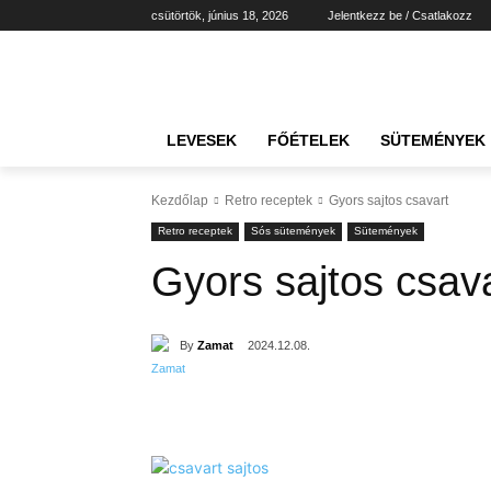
csütörtök, június 18, 2026
Jelentkezz be / Csatlakozz
LEVESEK
FŐÉTELEK
SÜTEMÉNYEK
Kezdőlap
Retro receptek
Gyors sajtos csavart
Retro receptek
Sós sütemények
Sütemények
Gyors sajtos csav
By
Zamat
2024.12.08.
Részvény