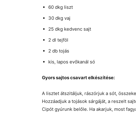
60 dkg liszt
30 dkg vaj
25 dkg kedvenc sajt
2 dl tejföl
2 db tojás
kis, lapos evőkanál só
Gyors sajtos csavart elkészítése:
A lisztet átszitáljuk, rászórjuk a sót, összek
Hozzáadjuk a tojások sárgáját, a reszelt sajt
Cipót gyúrunk belőle. Ha akarjuk, most fagya