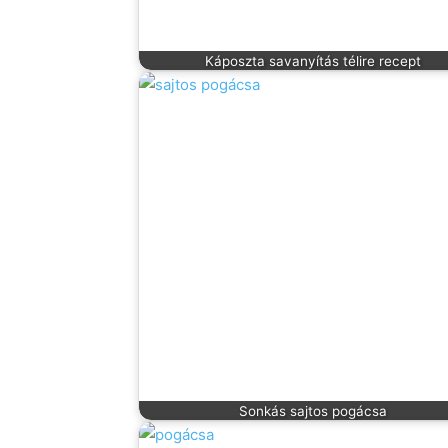
Káposzta savanyítás télire recept
Sonkás sajtos pogácsa