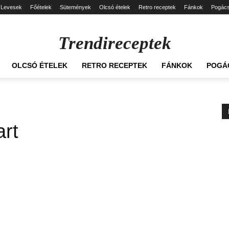
Levesek
Főételek
Sütemények
Olcsó ételek
Retro receptek
Fánkok
Pogác
Trendireceptek
OLCSÓ ÉTELEK
RETRO RECEPTEK
FÁNKOK
POGÁ
art