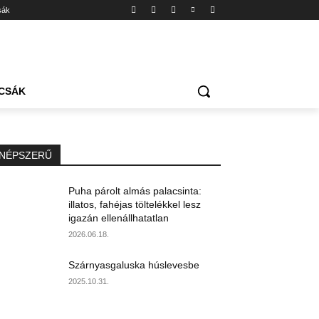
sák
CSÁK
NÉPSZERŰ
Puha párolt almás palacsinta:
illatos, fahéjas töltelékkel lesz
igazán ellenállhatatlan
2026.06.18.
Szárnyasgaluska húslevesbe
2025.10.31.