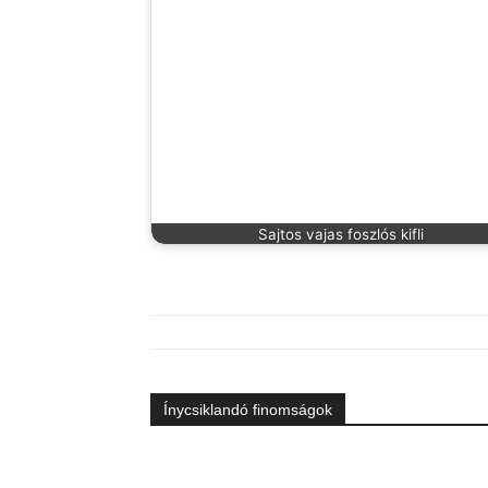
Sajtos vajas foszlós kifli
Ínycsiklandó finomságok