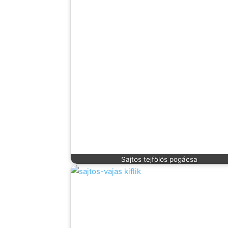
Sajtos tejfölös pogácsa