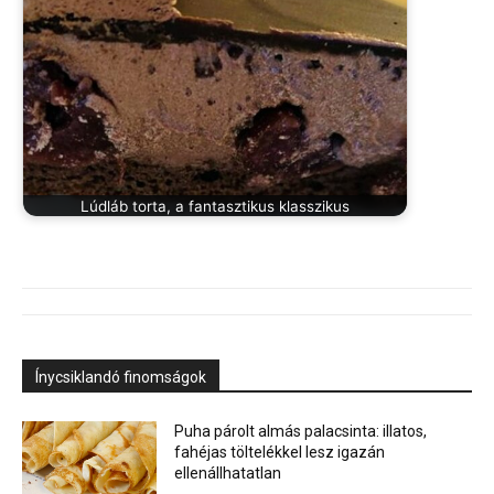
Lúdláb torta, a fantasztikus klasszikus
Ínycsiklandó finomságok
Puha párolt almás palacsinta: illatos,
fahéjas töltelékkel lesz igazán
ellenállhatatlan