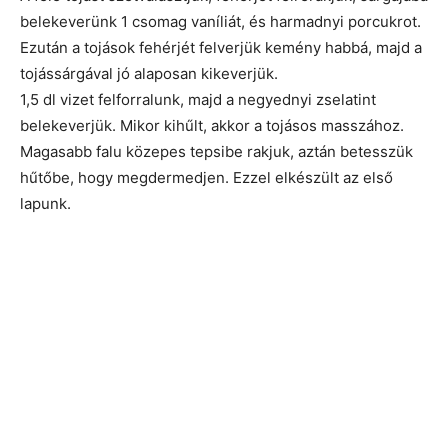
belekeverünk 1 csomag vaníliát, és harmadnyi porcukrot.
Ezután a tojások fehérjét felverjük kemény habbá, majd a
tojássárgával jó alaposan kikeverjük.
1,5 dl vizet felforralunk, majd a negyednyi zselatint
belekeverjük. Mikor kihűlt, akkor a tojásos masszához.
Magasabb falu közepes tepsibe rakjuk, aztán betesszük
hűtőbe, hogy megdermedjen. Ezzel elkészült az első
lapunk.