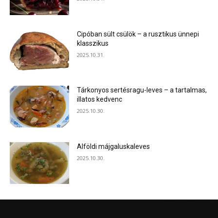
Cipóban sült csülök – a rusztikus ünnepi
klasszikus
2025.10.31.
Tárkonyos sertésragu-leves – a tartalmas,
illatos kedvenc
2025.10.30.
Alföldi májgaluskaleves
2025.10.30.