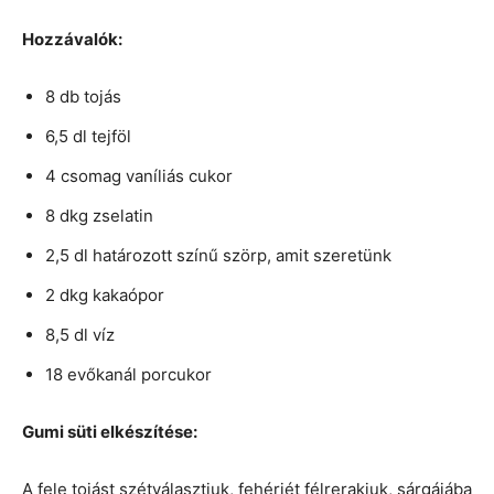
Hozzávalók:
8 db tojás
6,5 dl tejföl
4 csomag vaníliás cukor
8 dkg zselatin
2,5 dl határozott színű szörp, amit szeretünk
2 dkg kakaópor
8,5 dl víz
18 evőkanál porcukor
Gumi süti elkészítése:
A fele tojást szétválasztjuk, fehérjét félrerakjuk, sárgájába