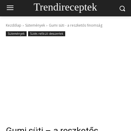
Trendireceptek
Kezdőlap
Sütemények
Gumi süti - a reszketős finomság
Sütemények
Sütés nélküli desszertek
Gumi süti – a reszketős