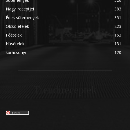
Sütemények
520
Nagyi receptjei
383
Édes sütemények
351
Olcsó ételek
223
Főételek
163
Húsételek
131
karácsonyi
120
Trendireceptek