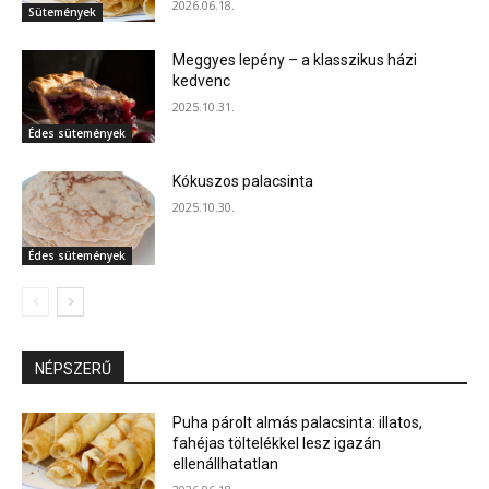
2026.06.18.
Sütemények
Meggyes lepény – a klasszikus házi
kedvenc
2025.10.31.
Édes sütemények
Kókuszos palacsinta
2025.10.30.
Édes sütemények
NÉPSZERŰ
Puha párolt almás palacsinta: illatos,
fahéjas töltelékkel lesz igazán
ellenállhatatlan