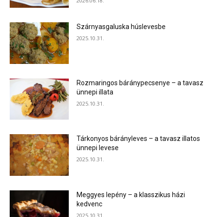
2026.06.18.
Szárnyasgaluska húslevesbe
2025.10.31.
Rozmaringos báránypecsenye – a tavasz
ünnepi illata
2025.10.31.
Tárkonyos bárányleves – a tavasz illatos
ünnepi levese
2025.10.31.
Meggyes lepény – a klasszikus házi
kedvenc
2025.10.31.