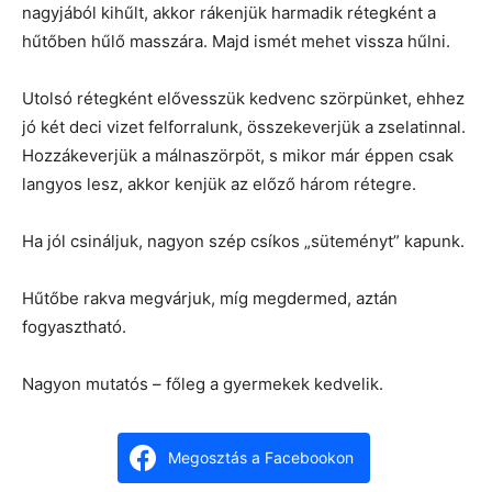
nagyjából kihűlt, akkor rákenjük harmadik rétegként a
hűtőben hűlő masszára. Majd ismét mehet vissza hűlni.
Utolsó rétegként elővesszük kedvenc szörpünket, ehhez
jó két deci vizet felforralunk, összekeverjük a zselatinnal.
Hozzákeverjük a málnaszörpöt, s mikor már éppen csak
langyos lesz, akkor kenjük az előző három rétegre.
Ha jól csináljuk, nagyon szép csíkos „süteményt” kapunk.
Hűtőbe rakva megvárjuk, míg megdermed, aztán
fogyasztható.
Nagyon mutatós – főleg a gyermekek kedvelik.
Megosztás a Facebookon