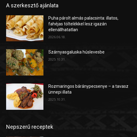
A szerkesztő ajánlata
Puha párolt almás palacsinta: illatos,
fahéjas töltelékkel lesz igazán
ellenállhatatlan
2026.06.18.
Szárnyasgaluska húslevesbe
2025.10.31.
Rozmaringos báránypecsenye – a tavasz
ünnepi illata
2025.10.31.
Nepszerű receptek