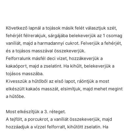
Következő lapnál a tojások másik felét választjuk szét,
fehérjét félrerakjuk, sárgájába belekeverjük az 1 csomag
vaníliát, majd a harmadannyi cukrot. Felverjük a fehérjét,
és a tojásos masszával összekeverjük.
Felforralunk másfél deci vizet, hozzákeverjük a
kakaóport, majd a zselatint. Ha kihűlt, belekeverjük a
tojásos masszába.
Kivesszük a hűtőből az első lapot, ráöntjük a most
elkészült kakaós masszát, elsimítjuk, majd mehet megint
a hűtőbe.
Most elkészítjük a 3. réteget.
A tejfölt, a porcukrot, a vaníliát összekeverjük, majd
hozzáadjuk a vízzel felforralt, kihűtött zselatin. Ha