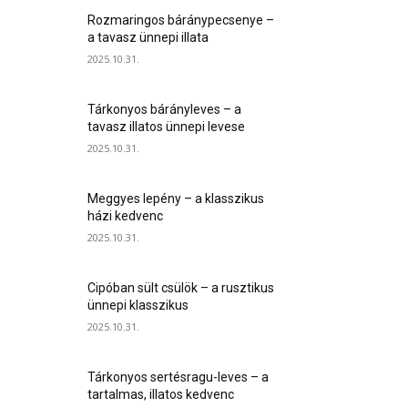
Rozmaringos báránypecsenye –
a tavasz ünnepi illata
2025.10.31.
Tárkonyos bárányleves – a
tavasz illatos ünnepi levese
2025.10.31.
Meggyes lepény – a klasszikus
házi kedvenc
2025.10.31.
Cipóban sült csülök – a rusztikus
ünnepi klasszikus
2025.10.31.
Tárkonyos sertésragu-leves – a
tartalmas, illatos kedvenc