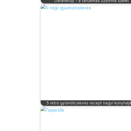
Darafelfújt - a tartalmas uzsonna szelet
5 retro gyümölcsleves recept nagyi konyhájá