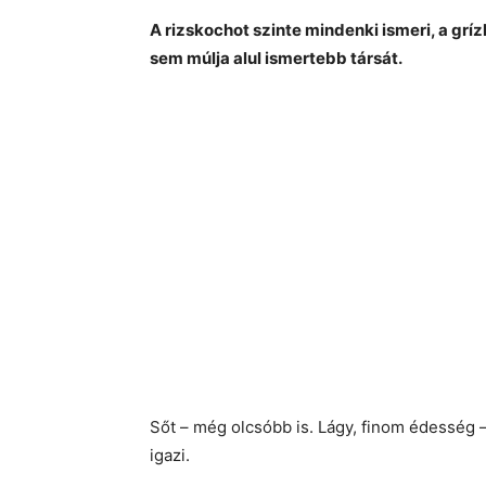
A rizskochot szinte mindenki ismeri, a gr
sem múlja alul ismertebb társát.
Sőt – még olcsóbb is. Lágy, finom édesség –
igazi.