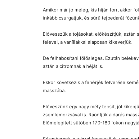
Amikor már jó meleg, kis híján forr, akkor f
inkább csurgatjuk, és sűrű tejbedarát főzünk
Elővesszük a tojásokat, előkészítjük, aztán 
felével, a vaníliákkal alaposan kikeverjük.
De felhabosítani fölösleges. Ezután belekev
aztán a citromnak a héját is.
Ekkor következik a fehérjék felverése kemé
masszába.
Előveszünk egy nagy mély tepsit, jól kikenj
zsemlemorzsával is. Ráöntjük a darás masszá
Előmelegített sütőben 170-180 fokon nagyjá
Sárgabarack lekvárral fogyasztjuk, vagy pedi