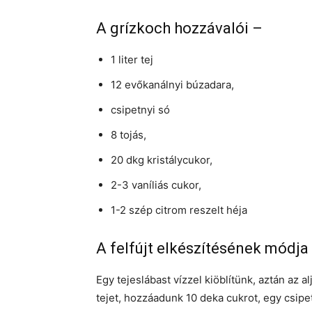
A grízkoch hozzávalói –
1 liter tej
12 evőkanálnyi búzadara,
csipetnyi só
8 tojás,
20 dkg kristálycukor,
2-3 vaníliás cukor,
1-2 szép citrom reszelt héja
A felfújt elkészítésének módja
Egy tejeslábast vízzel kiöblítünk, aztán az a
tejet, hozzáadunk 10 deka cukrot, egy csipet