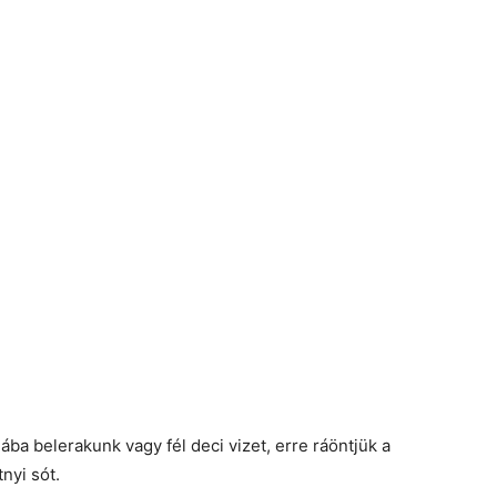
ljába belerakunk vagy fél deci vizet, erre ráöntjük a
nyi sót.