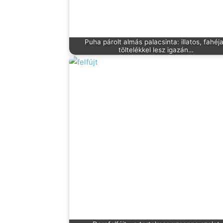
Puha párolt almás palacsinta: illatos, fahéj
töltelékkel lesz igazán…