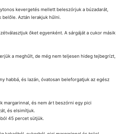
olytonos kevergetés mellett beleszórjuk a búzadarát,
 belőle. Aztán lerakjuk hűlni.
szétválasztjuk őket egyenként. A sárgáját a cukor másik
erjük a meghűlt, de még nem teljesen hideg tejbegrízt,
ny habbá, és lazán, óvatosan beleforgatjuk az egész
ük margarinnal, és nem árt beszórni egy pici
t, és elsimítjuk.
ból 45 percet sütjük.
g kakaóból, cukorból, pici margarinnal és tejjel