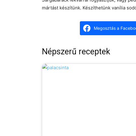
mártást készítünk. Készíthetünk vanília sod
Megosztás a Facebo
Népszerű receptek