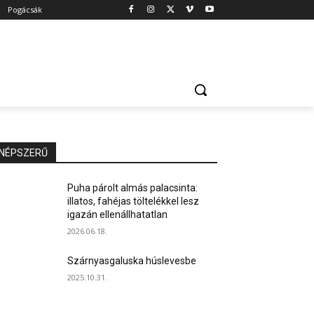
Pogácsák
NÉPSZERŰ
Puha párolt almás palacsinta:
illatos, fahéjas töltelékkel lesz
igazán ellenállhatatlan
2026.06.18.
Szárnyasgaluska húslevesbe
2025.10.31.