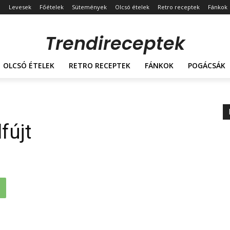
Levesek
Főételek
Sütemények
Olcsó ételek
Retro receptek
Fánkok
Trendireceptek
OLCSÓ ÉTELEK
RETRO RECEPTEK
FÁNKOK
POGÁCSÁK
fújt