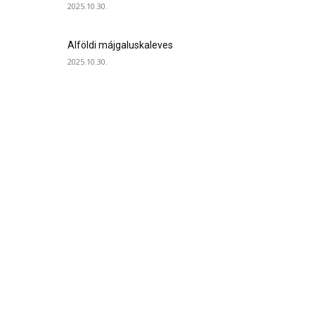
2025.10.30.
Alföldi májgaluskaleves
2025.10.30.