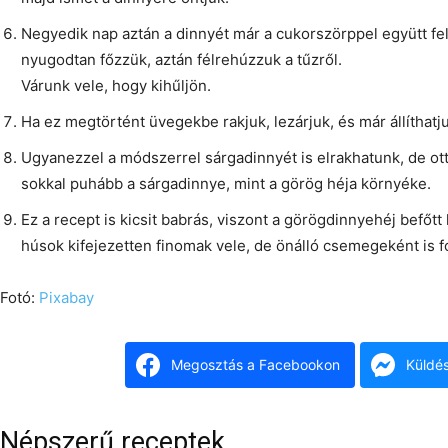
Negyedik nap aztán a dinnyét már a cukorszörppel együtt fel
nyugodtan főzzük, aztán félrehúzzuk a tűzről.
Várunk vele, hogy kihűljön.
Ha ez megtörtént üvegekbe rakjuk, lezárjuk, és már állíthatju
Ugyanezzel a módszerrel sárgadinnyét is elrakhatunk, de ott 
sokkal puhább a sárgadinnye, mint a görög héja környéke.
Ez a recept is kicsit babrás, viszont a görögdinnyehéj befőt
húsok kifejezetten finomak vele, de önálló csemegeként is f
Fotó:
Pixabay
Megosztás a Facebookon
Küldé
Népszerű receptek