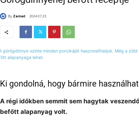
By
Zamat
2024.07.23.
Ki gondolná, hogy bármire használha
A régi időkben semmit sem hagytak veszendőb
befőtt alapanyag volt.