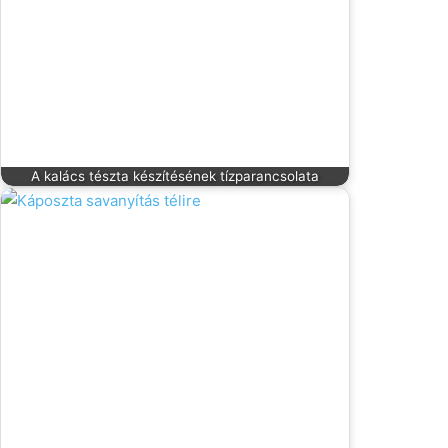
A kalács tészta készítésének tízparancsolata