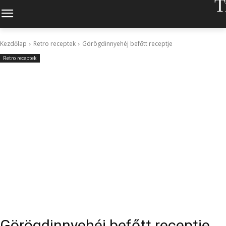
T
Kezdőlap
Retro receptek
Görögdinnyehéj befőtt receptje
Retro receptek
Görögdinnyehéj befőtt receptje