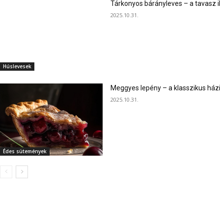
Tárkonyos bárányleves – a tavasz i
2025.10.31.
Húslevesek
Meggyes lepény – a klasszikus ház
2025.10.31.
Édes sütemények