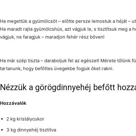
Ha megettük a gyümölcsöt – előtte persze lemostuk a héját – után
Ha maradt rajta gyümölcshús, azt vágjuk le, s tisztítsuk meg a h
vágjuk, ne faragjuk – maradjon fehér rész bőven!
Ha már szép tiszta – daraboljuk fel az egészet! Mérete tőlünk f
tartanunk, hogy befőttes üvegekbe fogjuk őket rakni.
Nézzük a görögdinnyehéj befőtt hozzá
Hozzávalók
2 kg kristálycukor
3 kg dinnyehéj tisztítva