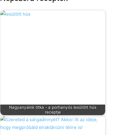
Nagyanyáink titka - a porhanyós lesütött hús
receptje