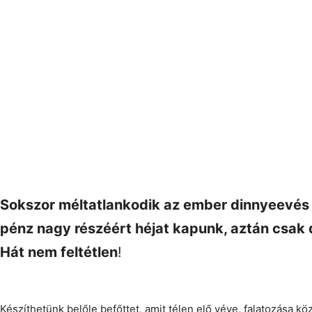
Sokszor méltatlankodik az ember dinnyeevés u
pénz nagy részéért héjat kapunk, aztán csak
Hát nem feltétlen
!
Készíthetünk belőle befőttet, amit télen elő véve, falatozása kö