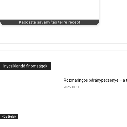
Káposzta savanyítás télire recept
Ínycsiklandó finomságok
Rozmaringos báránypecsenye – a ta
2025.10.31.
Húsételek