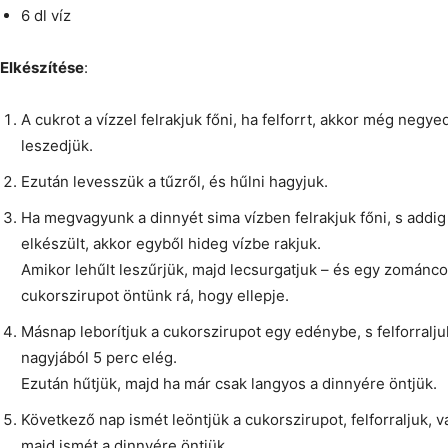
6 dl víz
Elkészítése
:
A cukrot a vízzel felrakjuk főni, ha felforrt, akkor még negy
leszedjük.
Ezután levesszük a tűzről, és hűlni hagyjuk.
Ha megvagyunk a dinnyét sima vízben felrakjuk főni, s addi
elkészült, akkor egyből hideg vízbe rakjuk.
Amikor lehűlt leszűrjük, majd lecsurgatjuk – és egy zománcoz
cukorszirupot öntünk rá, hogy ellepje.
Másnap leborítjuk a cukorszirupot egy edénybe, s felforraljuk
nagyjából 5 perc elég.
Ezután hűtjük, majd ha már csak langyos a dinnyére öntjük.
Következő nap ismét leöntjük a cukorszirupot, felforraljuk, 
majd ismét a dinnyére öntjük.