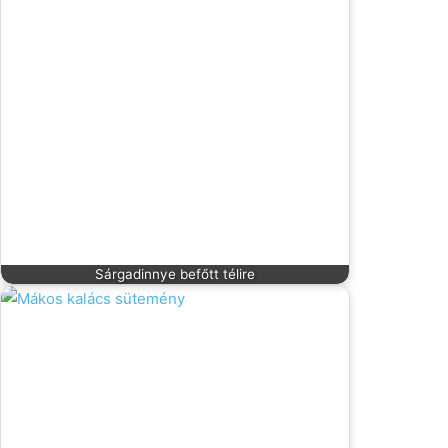
Sárgadinnye befőtt télire