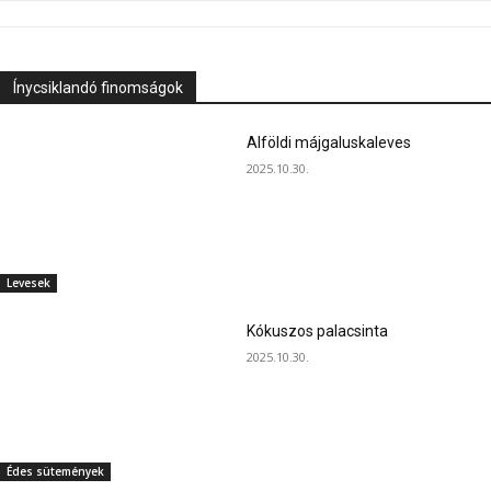
Ínycsiklandó finomságok
Alföldi májgaluskaleves
2025.10.30.
Levesek
Kókuszos palacsinta
2025.10.30.
Édes sütemények