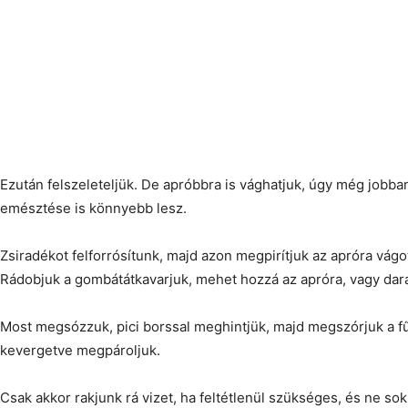
Ezután felszeleteljük. De apróbbra is vághatjuk, úgy még jobba
emésztése is könnyebb lesz.
Zsiradékot felforrósítunk, majd azon megpirítjuk az apróra vágo
Rádobjuk a gombátátkavarjuk, mehet hozzá az apróra, vagy dara
Most megsózzuk, pici borssal meghintjük, majd megszórjuk a fűs
kevergetve megpároljuk.
Csak akkor rakjunk rá vizet, ha feltétlenül szükséges, és ne sok