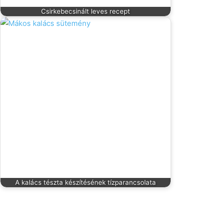
Csirkebecsinált leves recept
A kalács tészta készítésének tízparancsolata