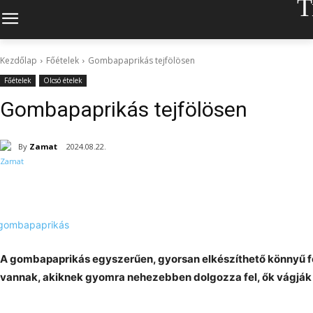
T
Kezdőlap
Főételek
Gombapaprikás tejfölösen
Főételek
Olcsó ételek
Gombapaprikás tejfölösen
By
Zamat
2024.08.22.
A gombapaprikás egyszerűen, gyorsan elkészíthető könnyű fo
vannak, akiknek gyomra nehezebben dolgozza fel, ők vágják