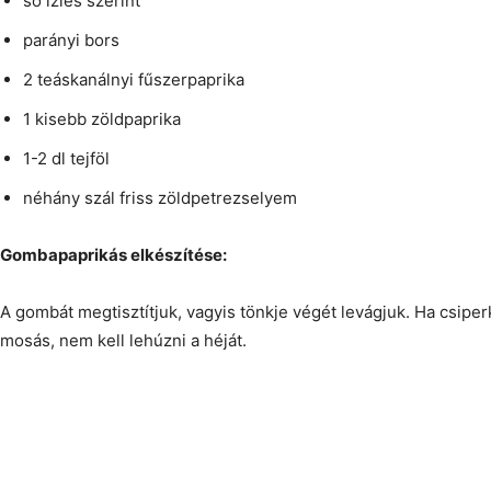
só ízlés szerint
parányi bors
2 teáskanálnyi fűszerpaprika
1 kisebb zöldpaprika
1-2 dl tejföl
néhány szál friss zöldpetrezselyem
Gombapaprikás elkészítése:
A gombát megtisztítjuk, vagyis tönkje végét levágjuk. Ha csipe
mosás, nem kell lehúzni a héját.