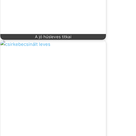
A jó húsleves titkai