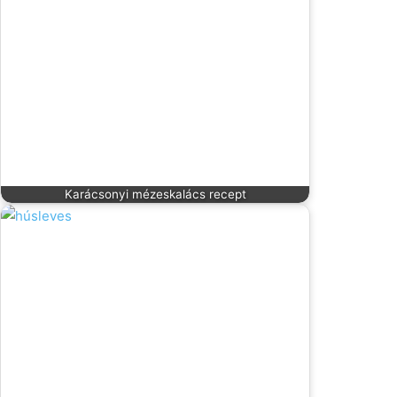
Karácsonyi mézeskalács recept