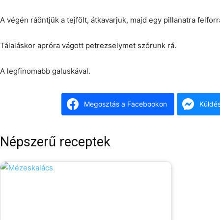
A végén ráöntjük a tejfölt, átkavarjuk, majd egy pillanatra felforr
Tálaláskor apróra vágott petrezselymet szórunk rá.
A legfinomabb galuskával.
Megosztás a Facebookon
Küldé
Népszerű receptek