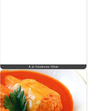
A jó húsleves titkai