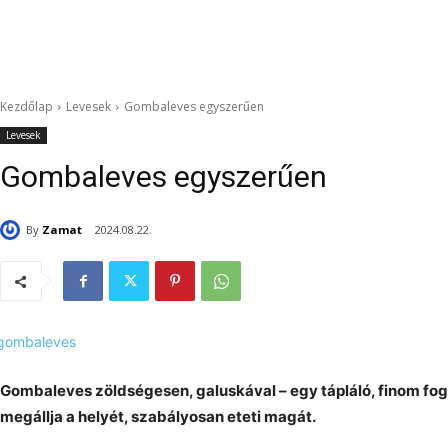
Kezdőlap
Levesek
Gombaleves egyszerűen
Levesek
Gombaleves egyszerűen
By
Zamat
2024.08.22.
Gombaleves zöldségesen, galuskával – egy tápláló, finom fogá
megállja a helyét, szabályosan eteti magát.