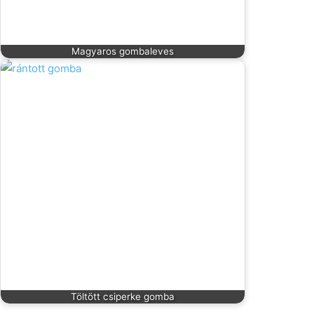
Magyaros gombaleves
Töltött csiperke gomba