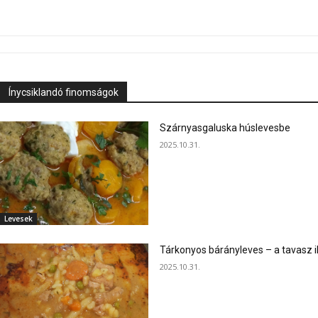
Ínycsiklandó finomságok
Szárnyasgaluska húslevesbe
2025.10.31.
Levesek
Tárkonyos bárányleves – a tavasz i
2025.10.31.