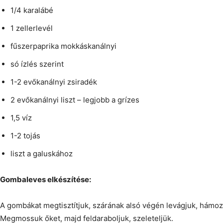
1/4 karalábé
1 zellerlevél
fűszerpaprika mokkáskanálnyi
só ízlés szerint
1-2 evőkanálnyi zsiradék
2 evőkanálnyi liszt – legjobb a grízes
1,5 víz
1-2 tojás
liszt a galuskához
Gombaleves elkészítése:
A gombákat megtisztítjuk, szárának alsó végén levágjuk, hámoz
Megmossuk őket, majd feldaraboljuk, szeleteljük.