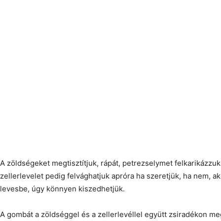
A zöldségeket megtisztítjuk, rápát, petrezselymet felkarikázzuk,
zellerlevelet pedig felvághatjuk apróra ha szeretjük, ha nem, a
levesbe, úgy könnyen kiszedhetjük.
A gombát a zöldséggel és a zellerlevéllel együtt zsiradékon megf