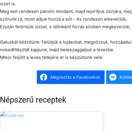
vizet is.
Meg kell rendesen párolni mindent, majd lepirítjuk zsírjára, megh
szórunk rá, most adjuk hozzá a sót – és rendesen elkeverjük.
Ezután felöntjük vízzel, s időnként forrás közben megkeverjük,
Galuskát készítünk: Felütjük a tojásokat, megsózzuk, hozzáadunk
nokedlitésztát kapjunk, majd beleszaggatjuk a levesbe.
Mikor feljött a leves tetejére el is készültünk vele.
Megosztás a Facebookon
Küldé
Népszerű receptek