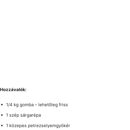
Hozzávalók:
1/4 kg gomba – lehetőleg friss
1 szép sárgarépa
1 közepes petrezselyemgyökér