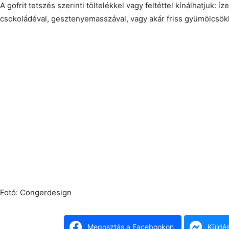
A gofrit tetszés szerinti töltelékkel vagy feltéttel kínálhatjuk: íze
csokoládéval, gesztenyemasszával, vagy akár friss gyümölcsök
Fotó: Congerdesign
Megosztás a Facebookon
Küldé