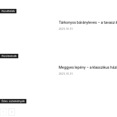
Húsételek
Tárkonyos bárányleves – a tavasz i
2025.10.31.
Húslevesek
Meggyes lepény – a klasszikus ház
2025.10.31.
Édes sütemények