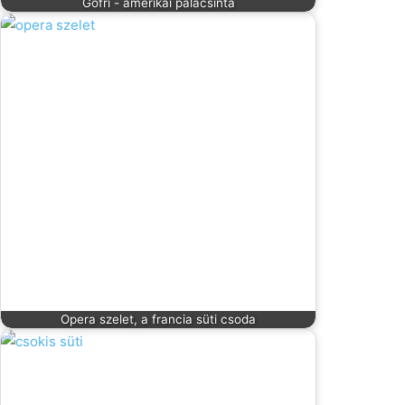
Gofri - amerikai palacsinta
Opera szelet, a francia süti csoda