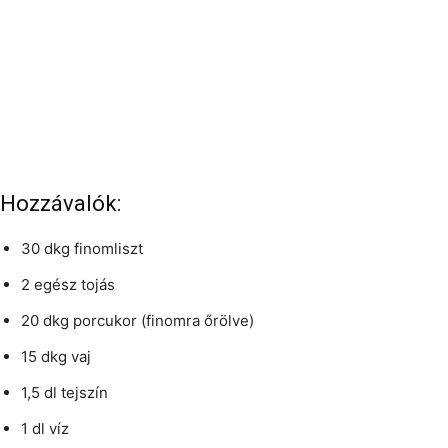
Hozzávalók:
30 dkg finomliszt
2 egész tojás
20 dkg porcukor (finomra őrölve)
15 dkg vaj
1,5 dl tejszín
1 dl víz