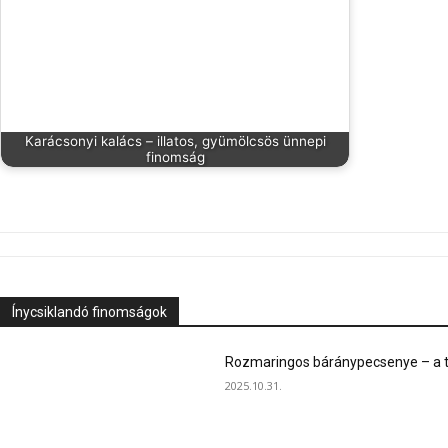
Karácsonyi kalács – illatos, gyümölcsös ünnepi
finomság
Ínycsiklandó finomságok
Rozmaringos báránypecsenye – a ta
2025.10.31.