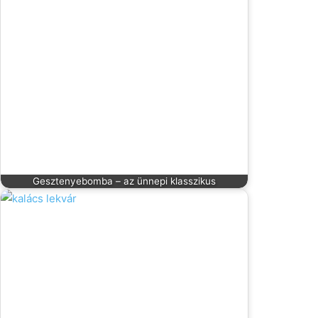
Gesztenyebomba – az ünnepi klasszikus