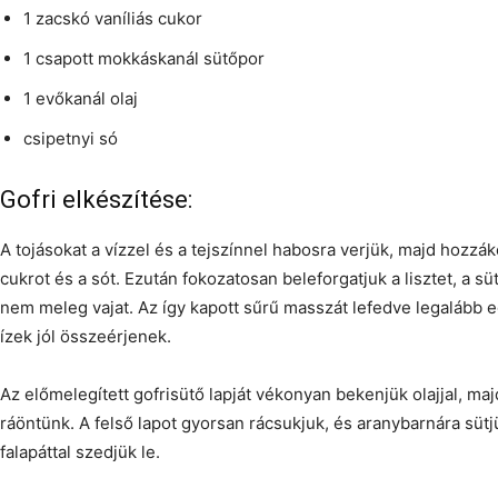
1 zacskó vaníliás cukor
1 csapott mokkáskanál sütőpor
1 evőkanál olaj
csipetnyi só
Gofri elkészítése:
A tojásokat a vízzel és a tejszínnel habosra verjük, majd hozzák
cukrot és a sót. Ezután fokozatosan beleforgatjuk a lisztet, a sü
nem meleg vajat. Az így kapott sűrű masszát lefedve legalább e
ízek jól összeérjenek.
Az előmelegített gofrisütő lapját vékonyan bekenjük olajjal, ma
ráöntünk. A felső lapot gyorsan rácsukjuk, és aranybarnára sütjü
falapáttal szedjük le.