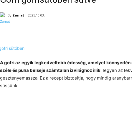
By
Zamat
2025.10.03.
A gofri az egyik legkedveltebb édesség, amelyet könnyedén 
széle és puha belseje számtalan ízvilághoz illik
, legyen az lek
gesztenyemassza. Ez a recept biztosítja, hogy mindig aranybarna,
süssünk.