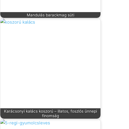
Mandulás barackmag süti
Karácsonyi kalács koszorú – illatos, foszlós ünnepi
finomság