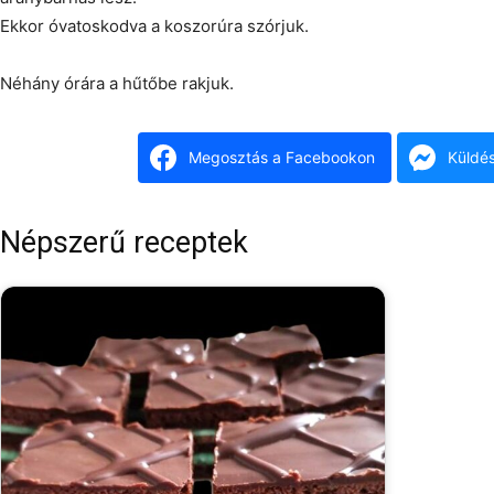
Ekkor óvatoskodva a koszorúra szórjuk.
Néhány órára a hűtőbe rakjuk.
Megosztás a Facebookon
Küldé
Népszerű receptek