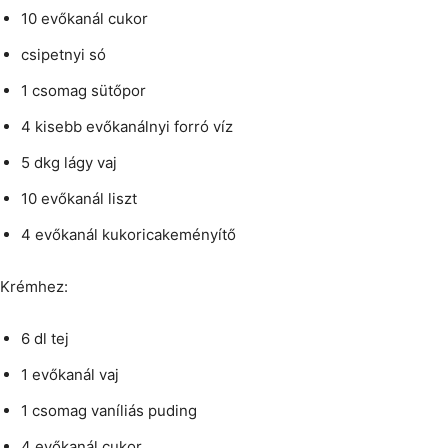
10 evőkanál cukor
csipetnyi só
1 csomag sütőpor
4 kisebb evőkanálnyi forró víz
5 dkg lágy vaj
10 evőkanál liszt
4 evőkanál kukoricakeményítő
Krémhez:
6 dl tej
1 evőkanál vaj
1 csomag vaníliás puding
4 evőkanál cukor