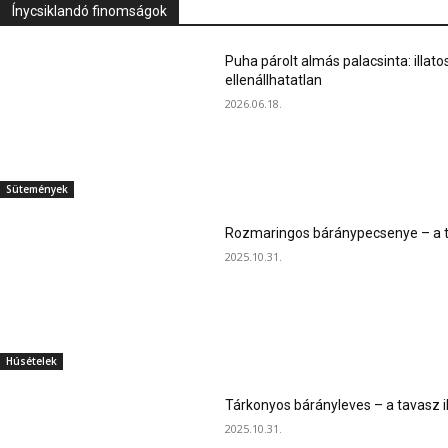
Ínycsiklandó finomságok
Puha párolt almás palacsinta: illato
ellenállhatatlan
2026.06.18.
Sütemények
Rozmaringos báránypecsenye – a ta
2025.10.31.
Húsételek
Tárkonyos bárányleves – a tavasz i
2025.10.31.