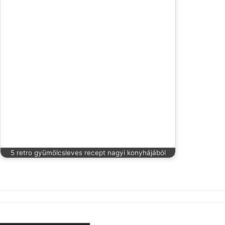
5 retro gyümölcsleves recept nagyi konyhájából