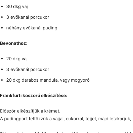
30 dkg vaj
3 evőkanál porcukor
néhány evőkanál puding
Bevonathoz:
20 dkg vaj
3 evőkanál porcukor
20 dkg darabos mandula, vagy mogyoró
Frankfurti koszorú elkészítése:
Először elkészítjük a krémet.
A pudingport felfőzzük a vajjal, cukorral, tejjel, majd letakarju