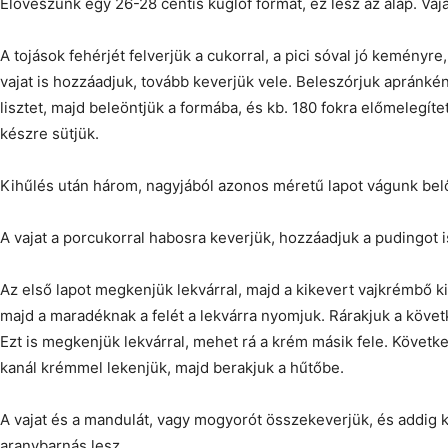
Előveszünk egy 26-28 centis kuglóf formát, ez lesz az alap. Vaja
A tojások fehérjét felverjük a cukorral, a pici sóval jó keményre,
vajat is hozzáadjuk, tovább keverjük vele. Beleszórjuk apránként
lisztet, majd beleöntjük a formába, és kb. 180 fokra előmelegítet
készre sütjük.
Kihűlés után három, nagyjából azonos méretű lapot vágunk be
A vajat a porcukorral habosra keverjük, hozzáadjuk a pudingot is
Az első lapot megkenjük lekvárral, majd a kikevert vajkrémbő ki
majd a maradéknak a felét a lekvárra nyomjuk. Rárakjuk a követ
Ezt is megkenjük lekvárral, mehet rá a krém másik fele. Követke
kanál krémmel lekenjük, majd berakjuk a hűtőbe.
A vajat és a mandulát, vagy mogyorót összekeverjük, és addig 
aranybarnás lesz.