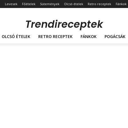
Levesek
Főételek
Sütemények
Olcsó ételek
Retro receptek
Fánkok
Trendireceptek
OLCSÓ ÉTELEK
RETRO RECEPTEK
FÁNKOK
POGÁCSÁK