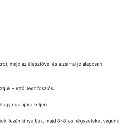
rot, majd az élesztővel és a zsírral jó alaposan
tjuk – ettől lesz foszlós.
hogy duplájára keljen.
ítjuk, lazán kinyújtjuk, majd 8×8-as négyzeteket vágunk