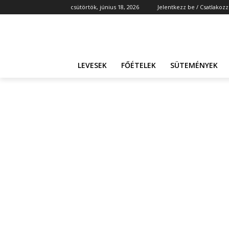
csütörtök, június 18, 2026
Jelentkezz be / Csatlakozz
LEVESEK
FŐÉTELEK
SÜTEMÉNYEK