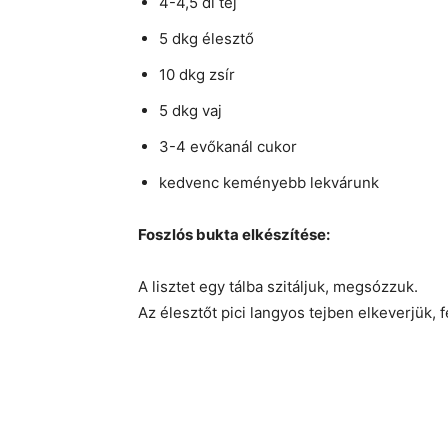
4-4,5 dl tej
5 dkg élesztő
10 dkg zsír
5 dkg vaj
3-4 evőkanál cukor
kedvenc keményebb lekvárunk
Foszlós bukta elkészítése:
A lisztet egy tálba szitáljuk, megsózzuk.
Az élesztőt pici langyos tejben elkeverjük, fe