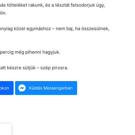
s tölteléket rakunk, és a tésztát felsodorjuk úgy,
jön.
szonylag közel egymáshoz – nem baj, ha összesülnek,
20 percig még pihenni hagyjuk.
att készre sütjük – szép pirosra.
okon
Küldés Messengerben