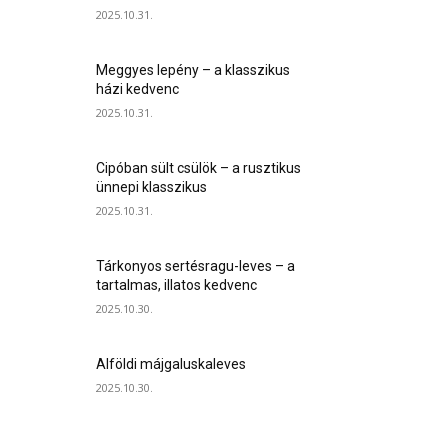
2025.10.31.
Meggyes lepény – a klasszikus
házi kedvenc
2025.10.31.
Cipóban sült csülök – a rusztikus
ünnepi klasszikus
2025.10.31.
Tárkonyos sertésragu-leves – a
tartalmas, illatos kedvenc
2025.10.30.
Alföldi májgaluskaleves
2025.10.30.