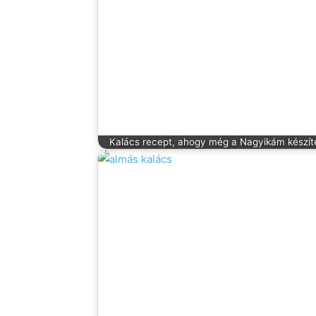
Kalács recept, ahogy még a Nagyikám készít