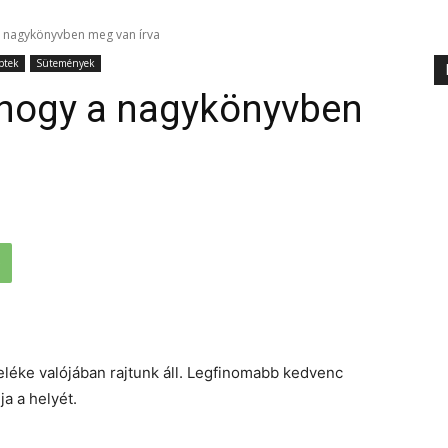
a nagykönyvben meg van írva
ptek
Sütemények
ahogy a nagykönyvben
teléke valójában rajtunk áll. Legfinomabb kedvenc
a a helyét.