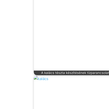
A kalács tészta készítésének tízparancsola