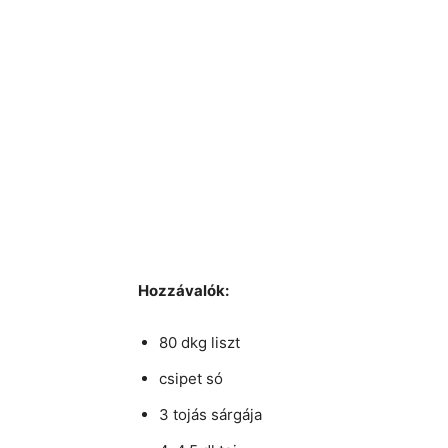
Hozzávalók:
80 dkg liszt
csipet só
3 tojás sárgája