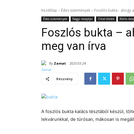
Kezdőlap
Édes sütemények
Foszlós bukta - ahogy 
Édes sütemények
Nagyi receptjei
Olcsó ételek
Retro rece
Foszlós bukta – 
meg van írva
By
Zamat
2025.03.24.
Részvény
A foszlós bukta kalács tésztából készül, töl
lekvárunkkal, de túrósan, mákosan is megállj