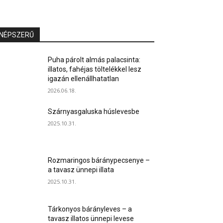
NÉPSZERŰ
Puha párolt almás palacsinta:
illatos, fahéjas töltelékkel lesz
igazán ellenállhatatlan
2026.06.18.
Szárnyasgaluska húslevesbe
2025.10.31.
Rozmaringos báránypecsenye –
a tavasz ünnepi illata
2025.10.31.
Tárkonyos bárányleves – a
tavasz illatos ünnepi levese