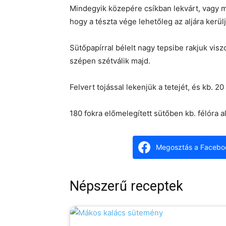
Mindegyik közepére csíkban lekvárt, vagy má
hogy a tészta vége lehetőleg az aljára kerül
Sütőpapírral bélelt nagy tepsibe rakjuk vi
szépen szétválik majd.
Felvert tojással lekenjük a tetejét, és kb. 
180 fokra előmelegített sütőben kb. félóra al
Megosztás a Facebo
Népszerű receptek