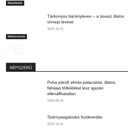
Húsételek
Tárkonyos bárányleves – a tavasz illatos
ünnepi levese
2025.10.31.
Húslevesek
NÉPSZERŰ
Puha párolt almás palacsinta: illatos,
fahéjas töltelékkel lesz igazán
ellenállhatatlan
2026.06.18.
Szárnyasgaluska húslevesbe
2025.10.31.