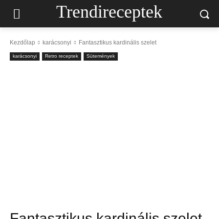
Trendireceptek
Kezdőlap
karácsonyi
Fantasztikus kardinális szelet
karácsonyi
Retro receptek
Sütemények
Fantasztikus kardinális szelet