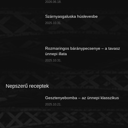
2026.06.18.
Szárnyasgaluska húslevesbe
2025.10.31.
Rozmaringos báránypecsenye – a tavasz
ünnepi illata
2025.10.31.
Nepszerű receptek
Gesztenyebomba – az ünnepi klasszikus
2025.10.21.