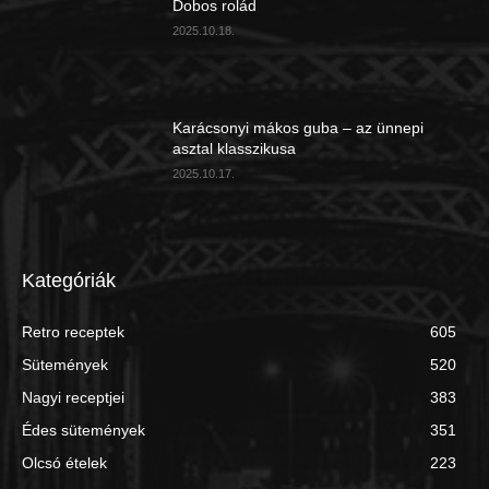
Dobos rolád
2025.10.18.
Karácsonyi mákos guba – az ünnepi
asztal klasszikusa
2025.10.17.
Kategóriák
Retro receptek
605
Sütemények
520
Nagyi receptjei
383
Édes sütemények
351
Olcsó ételek
223