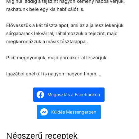
Míg hűl, addig a tejszínt nagyon kemény habbá verjük,
rakhatunk bele egy kis habfixálót is.
Elővesszük a két tésztalapot, ami az alja lesz lekenjük
sárgabarack lekvárral, ráhalmozzuk a tejszínt, majd
megkoronázzuk a másik tésztalappal.
Picit megnyomjuk, majd porcukorral leszórjuk.
Igazából enélkül is nagyon-nagyon finom….
Megosztás a Facebookon
Küldés Messengerben
Népszerű receptek