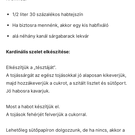
1/2 liter 30 százalékos habtejszín
Ha biztosra mennénk, akkor egy kis habfixáló
alá néhány kanál sárgabarack lekvár
Kardinális szelet elkészítése:
Elkészítjük a „tésztáját”.
A tojássárgát az egész tojásokkal jó alaposan kikeverjük,
majd hozzákeverjük a cukrot, a szitált lisztet és sütőport.
Jó habosra kavarjuk.
Most a habot készítjük el.
A tojások fehérjét felverjük a cukorral.
Lehetőleg sütőpapíron dolgozzunk, de ha nincs, akkor a