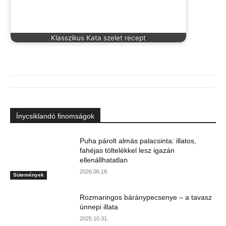
Klasszikus Kata szelet recept
Ínycsiklandó finomságok
Puha párolt almás palacsinta: illatos,
fahéjas töltelékkel lesz igazán
ellenállhatatlan
2026.06.18.
Sütemények
Rozmaringos báránypecsenye – a tavasz
ünnepi illata
2025.10.31.