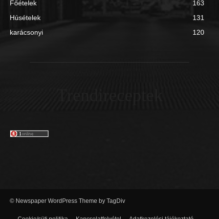
Főételek
163
Húsételek
131
karácsonyi
120
Trendireceptek
© Newspaper WordPress Theme by TagDiv
Cookie/süti politika
Kapcsolatfelvétel
Adatkezelési tájékoztató