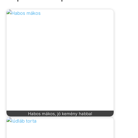
Habos mákos, jó kemény habbal