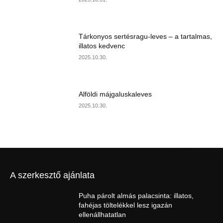
Tárkonyos sertésragu-leves – a tartalmas,
illatos kedvenc
2025.10.30.
Alföldi májgaluskaleves
2025.10.30.
A szerkesztő ajánlata
Puha párolt almás palacsinta: illatos,
fahéjas töltelékkel lesz igazán
ellenállhatatlan