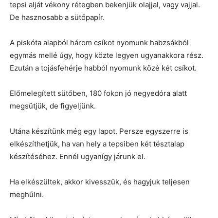
tepsi alját vékony rétegben bekenjük olajjal, vagy vajjal.
De hasznosabb a sütőpapír.
A piskóta alapból három csíkot nyomunk habzsákból
egymás mellé úgy, hogy közte legyen ugyanakkora rész.
Ezután a tojásfehérje habból nyomunk közé két csíkot.
Előmelegített sütőben, 180 fokon jó negyedóra alatt
megsütjük, de figyeljünk.
Utána készítünk még egy lapot. Persze egyszerre is
elkészíthetjük, ha van hely a tepsiben két tésztalap
készítéséhez. Ennél ugyanígy járunk el.
Ha elkészültek, akkor kivesszük, és hagyjuk teljesen
meghűlni.