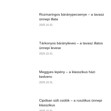
Rozmaringos báránypecsenye – a tavasz
ünnepi illata
2025.10.31.
Tárkonyos bárányleves – a tavasz illatos
ünnepi levese
2025.10.31.
Meggyes lepény – a klasszikus házi
kedvenc
2025.10.31.
Cipóban sült csülök – a rusztikus ünnepi
klasszikus
2025.10.31.