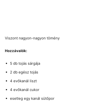
Viszont nagyon-nagyon tömény
Hozzávalók:
5 db tojás sárgája
2 db egész tojás
4 evőkanál liszt
4 evőkanál cukor
esetleg egy kanál sütőpor