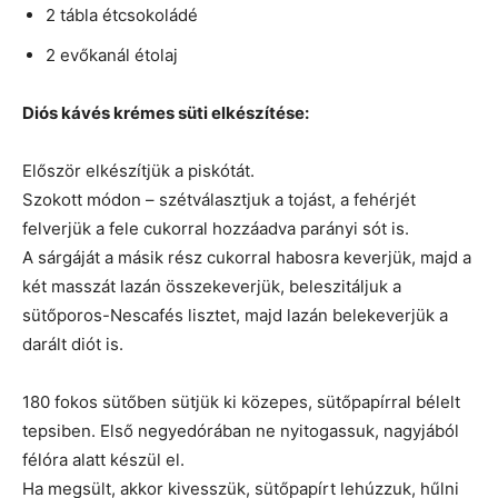
2 tábla étcsokoládé
2 evőkanál étolaj
Diós kávés krémes süti elkészítése:
Először elkészítjük a piskótát.
Szokott módon – szétválasztjuk a tojást, a fehérjét
felverjük a fele cukorral hozzáadva parányi sót is.
A sárgáját a másik rész cukorral habosra keverjük, majd a
két masszát lazán összekeverjük, beleszitáljuk a
sütőporos-Nescafés lisztet, majd lazán belekeverjük a
darált diót is.
180 fokos sütőben sütjük ki közepes, sütőpapírral bélelt
tepsiben. Első negyedórában ne nyitogassuk, nagyjából
félóra alatt készül el.
Ha megsült, akkor kivesszük, sütőpapírt lehúzzuk, hűlni