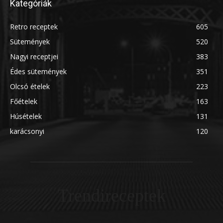
Kategóriák
Retro receptek
605
Sütemények
520
Nagyi receptjei
383
Édes sütemények
351
Olcsó ételek
223
Főételek
163
Húsételek
131
karácsonyi
120
Trendireceptek