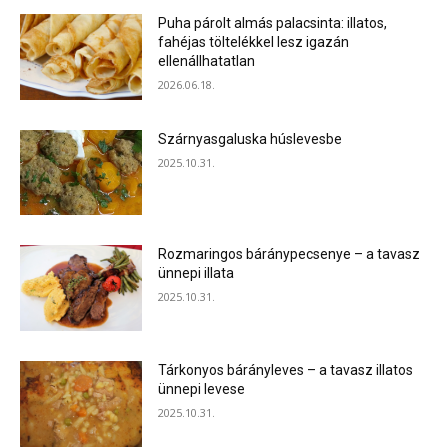
Puha párolt almás palacsinta: illatos,
fahéjas töltelékkel lesz igazán
ellenállhatatlan
2026.06.18.
Szárnyasgaluska húslevesbe
2025.10.31.
Rozmaringos báránypecsenye – a tavasz
ünnepi illata
2025.10.31.
Tárkonyos bárányleves – a tavasz illatos
ünnepi levese
2025.10.31.