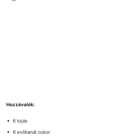
Hozzávalók:
6 tojás
6 evőkanál cukor