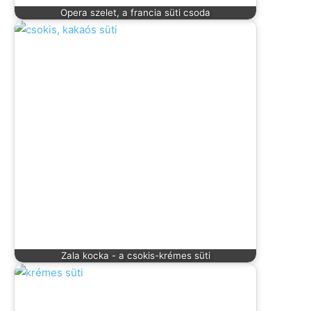
Opera szelet, a francia süti csoda
Zala kocka - a csokis-krémes süti