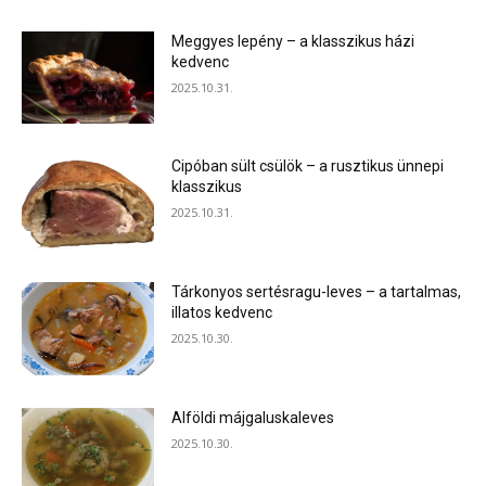
Meggyes lepény – a klasszikus házi
kedvenc
2025.10.31.
Cipóban sült csülök – a rusztikus ünnepi
klasszikus
2025.10.31.
Tárkonyos sertésragu-leves – a tartalmas,
illatos kedvenc
2025.10.30.
Alföldi májgaluskaleves
2025.10.30.