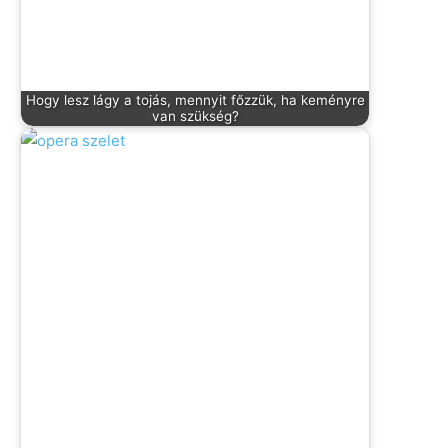
Hogy lesz lágy a tojás, mennyit főzzük, ha keményre
van szükség?