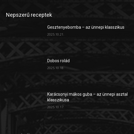
Nepszerű receptek
Gesztenyebomba – az ünnepi klasszikus
2025.10.21.
Dobos rolád
2025.10.18.
Karácsonyi mákos guba – az ünnepi asztal
klasszikusa
2025.10.17.