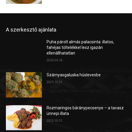
A szerkesztő ajánlata
Puha párolt almás palacsinta: illatos,
fahéjas töltelékkel lesz igazán
ellenállhatatlan
2026.06.18.
Szárnyasgaluska húslevesbe
2025.10.31.
Rozmaringos báránypecsenye – a tavasz
ünnepi illata
2025.10.31.