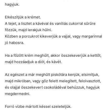
hagyjuk.
Elkészítjük a krémet.
A tejet, a lisztet a kávéval és vaníliás cukorral sűrűre
főzzük, majd lerakjuk hűlni.
Közben a porcukrot kikeverjük a vajjal, vagy margarinnal
jó habosra.
Ha a főzött krém meghűlt, akkor összekeverjük a kettőt,
majd hozzáadjuk a diót, és kávét.
Az egészet a már meghűlt piskótára kenjük, elsimítjuk,
majd mikróban, vagy gőz felett melegített, felolvasztott,
és olajjal összekevert csokoládéval behúzzuk, hagyjuk
megdermedni.
Forró vízbe mártott késsel szeleteljük.