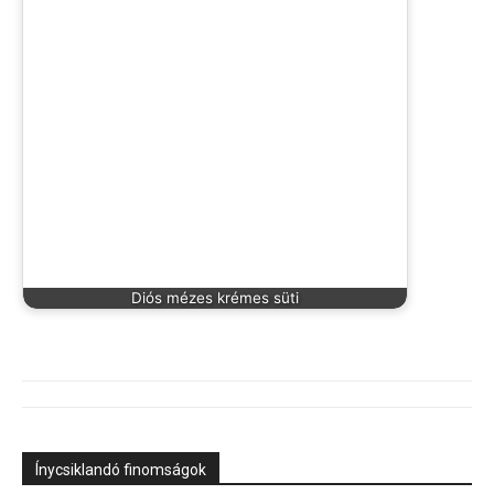
Diós mézes krémes süti
Ínycsiklandó finomságok