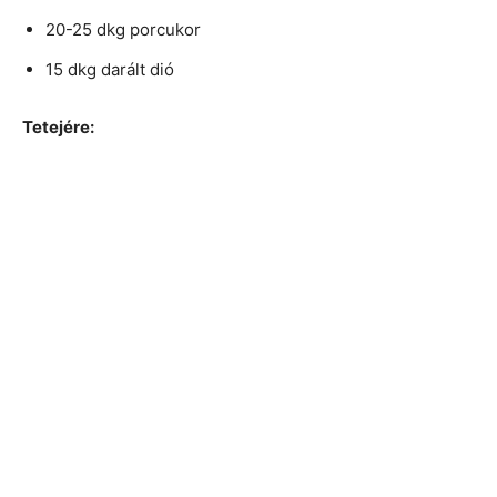
20-25 dkg porcukor
15 dkg darált dió
Tetejére: