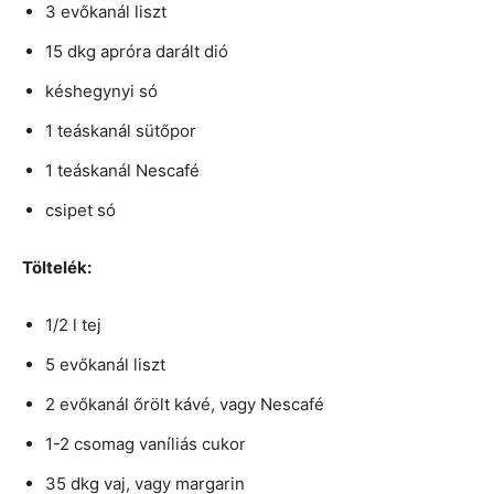
3 evőkanál liszt
15 dkg apróra darált dió
késhegynyi só
1 teáskanál sütőpor
1 teáskanál Nescafé
csipet só
Töltelék:
1/2 l tej
5 evőkanál liszt
2 evőkanál őrölt kávé, vagy Nescafé
1-2 csomag vaníliás cukor
35 dkg vaj, vagy margarin