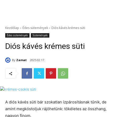
Kezdőlap
Édes sütemények
Diós kávés krémes süti
Édes sütemények
Sütemények
Diós kávés krémes süti
By
Zamat
2025.02.17.
A diós kávés süti bár szokatlan ízpárosításnak tűnik, de
amint megkóstoljuk rájöhetünk: tökéletes az összhang,
nagyon finom.