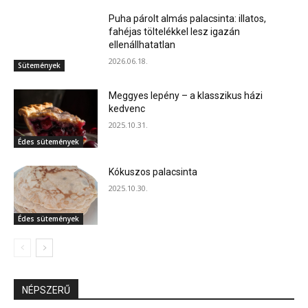
Puha párolt almás palacsinta: illatos,
fahéjas töltelékkel lesz igazán
ellenállhatatlan
2026.06.18.
Sütemények
Meggyes lepény – a klasszikus házi
kedvenc
2025.10.31.
Édes sütemények
Kókuszos palacsinta
2025.10.30.
Édes sütemények
NÉPSZERŰ