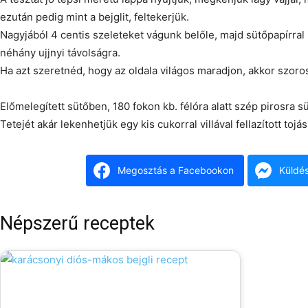
ezután pedig mint a bejglit, feltekerjük.
Nagyjából 4 centis szeleteket vágunk belőle, majd sütőpapírral 
néhány ujjnyi távolságra.
Ha azt szeretnéd, hogy az oldala világos maradjon, akkor szoros
Előmelegített sütőben, 180 fokon kb. félóra alatt szép pirosra sü
Tetejét akár lekenhetjük egy kis cukorral villával fellazított tojá
Megosztás a Facebookon
Küldé
Népszerű receptek