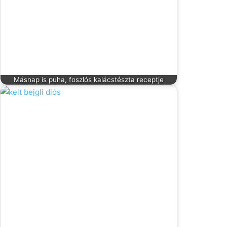
Másnap is puha, foszlós kalácstészta receptje