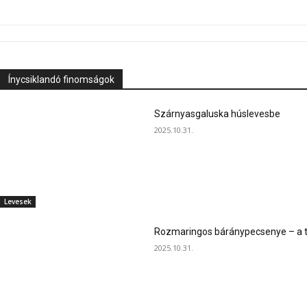
Ínycsiklandó finomságok
Szárnyasgaluska húslevesbe
2025.10.31.
Levesek
Rozmaringos báránypecsenye – a ta
2025.10.31.