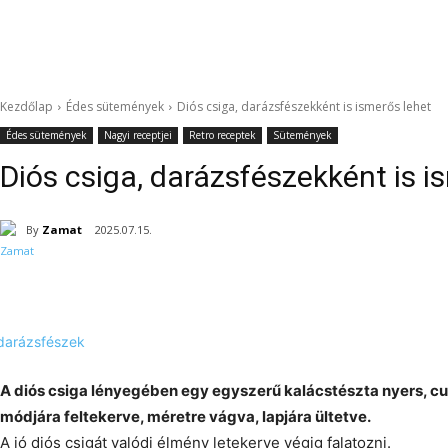
Kezdőlap
Édes sütemények
Diós csiga, darázsfészekként is ismerős lehet
Édes sütemények
Nagyi receptjei
Retro receptek
Sütemények
Diós csiga, darázsfészekként is i
By
Zamat
2025.07.15.
A diós csiga lényegében egy egyszerű kalácstészta nyers, cukr
módjára feltekerve, méretre vágva, lapjára ültetve.
A jó diós csigát valódi élmény letekerve végig falatozni.