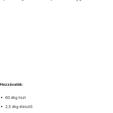
Hozzávalók:
60 dkg liszt
2,5 dkg élesztő