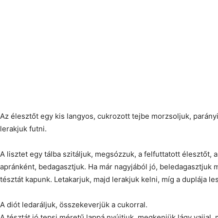
Az élesztőt egy kis langyos, cukrozott tejbe morzsoljuk, parány
lerakjuk futni.
A lisztet egy tálba szitáljuk, megsózzuk, a felfuttatott élesztőt, 
apránként, bedagasztjuk. Ha már nagyjából jó, beledagasztjuk m
tésztát kapunk. Letakarjuk, majd lerakjuk kelni, míg a duplája le
A diót ledaráljuk, összekeverjük a cukorral.
A tésztát jó tepsi méretű lappá nyújtjuk, megkenjük lágy vajjal,