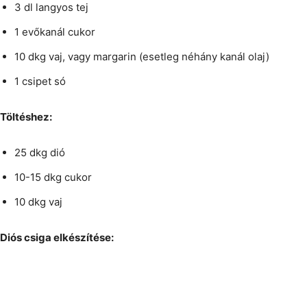
3 dl langyos tej
1 evőkanál cukor
10 dkg vaj, vagy margarin (esetleg néhány kanál olaj)
1 csipet só
Töltéshez:
25 dkg dió
10-15 dkg cukor
10 dkg vaj
Diós csiga elkészítése: