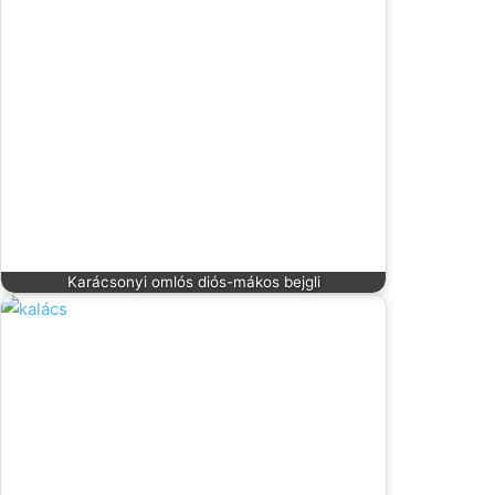
Karácsonyi omlós diós-mákos bejgli