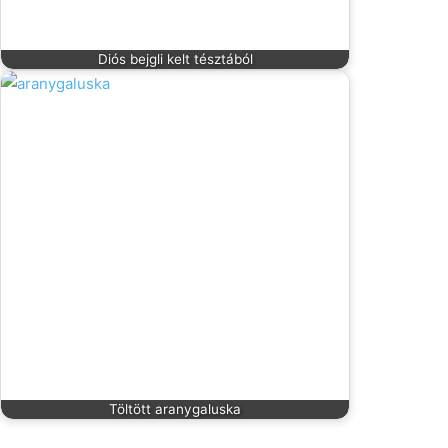
Diós bejgli kelt tésztából
Töltött aranygaluska