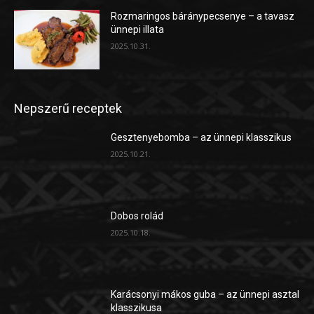
Rozmaringos báránypecsenye – a tavasz
ünnepi illata
2025.10.31.
Nepszerű receptek
Gesztenyebomba – az ünnepi klasszikus
2025.10.21.
Dobos rolád
2025.10.18.
Karácsonyi mákos guba – az ünnepi asztal
klasszikusa