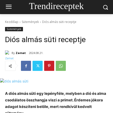
Trendireceptek
Kezdőlap
Sütemények
Diós almás süti receptje
Sütemények
Diós almás süti receptje
By
Zamat
2024.08.21.
A diós almás süti egy lepényféle, melyben a dió és alma
csodálatos összhangja viszi a prímet. Érdemes jókora
adagot készíteni belőle, mert rendkívül kedvelt