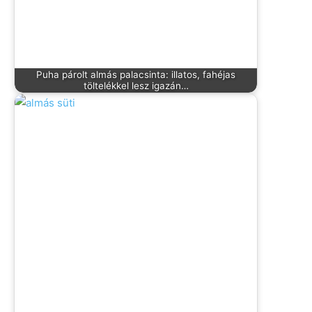
Puha párolt almás palacsinta: illatos, fahéjas
töltelékkel lesz igazán…