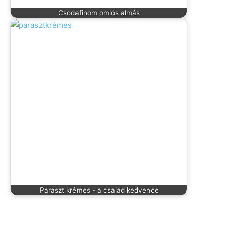
Csodafinom omlós almás
Paraszt krémes - a család kedvence