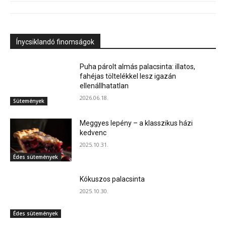
Ínycsiklandó finomságok
Puha párolt almás palacsinta: illatos,
fahéjas töltelékkel lesz igazán
ellenállhatatlan
2026.06.18.
Sütemények
Meggyes lepény – a klasszikus házi
kedvenc
2025.10.31.
Édes sütemények
Kókuszos palacsinta
2025.10.30.
Édes sütemények