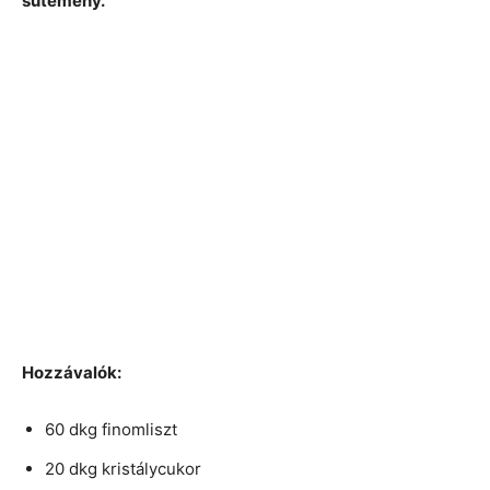
sütemény.
Hozzávalók:
60 dkg finomliszt
20 dkg kristálycukor