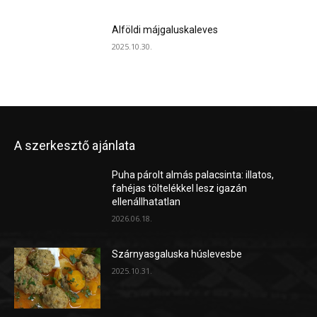
Alföldi májgaluskaleves
2025.10.30.
A szerkesztő ajánlata
Puha párolt almás palacsinta: illatos,
fahéjas töltelékkel lesz igazán
ellenállhatatlan
2026.06.18.
Szárnyasgaluska húslevesbe
2025.10.31.