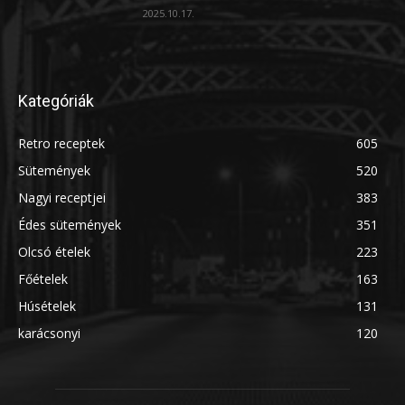
2025.10.17.
Kategóriák
Retro receptek
605
Sütemények
520
Nagyi receptjei
383
Édes sütemények
351
Olcsó ételek
223
Főételek
163
Húsételek
131
karácsonyi
120