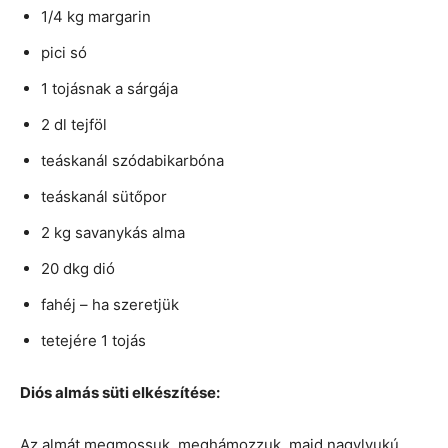
1/4 kg margarin
pici só
1 tojásnak a sárgája
2 dl tejföl
teáskanál szódabikarbóna
teáskanál sütőpor
2 kg savanykás alma
20 dkg dió
fahéj – ha szeretjük
tetejére 1 tojás
Diós almás süti elkészítése:
Az almát megmossuk, meghámozzuk, majd nagylyukú