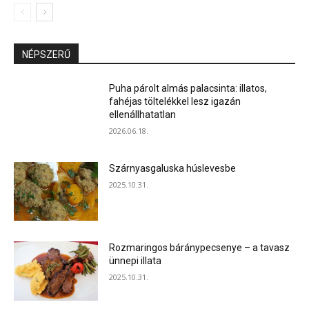
NÉPSZERŰ
Puha párolt almás palacsinta: illatos,
fahéjas töltelékkel lesz igazán
ellenállhatatlan
2026.06.18.
Szárnyasgaluska húslevesbe
2025.10.31.
Rozmaringos báránypecsenye – a tavasz
ünnepi illata
2025.10.31.