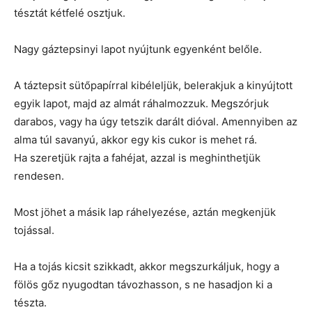
tésztát kétfelé osztjuk.
Nagy gáztepsinyi lapot nyújtunk egyenként belőle.
A táztepsit sütőpapírral kibéleljük, belerakjuk a kinyújtott
egyik lapot, majd az almát ráhalmozzuk. Megszórjuk
darabos, vagy ha úgy tetszik darált dióval. Amennyiben az
alma túl savanyú, akkor egy kis cukor is mehet rá.
Ha szeretjük rajta a fahéjat, azzal is meghinthetjük
rendesen.
Most jöhet a másik lap ráhelyezése, aztán megkenjük
tojással.
Ha a tojás kicsit szikkadt, akkor megszurkáljuk, hogy a
fölös gőz nyugodtan távozhasson, s ne hasadjon ki a
tészta.