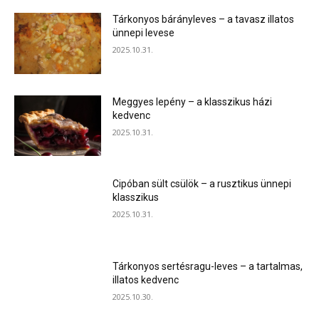
Tárkonyos bárányleves – a tavasz illatos
ünnepi levese
2025.10.31.
Meggyes lepény – a klasszikus házi
kedvenc
2025.10.31.
Cipóban sült csülök – a rusztikus ünnepi
klasszikus
2025.10.31.
Tárkonyos sertésragu-leves – a tartalmas,
illatos kedvenc
2025.10.30.