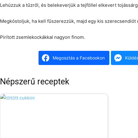
Lehúzzuk a tűzről, és belekeverjük a tejföllel elkevert tojássárg
Megkóstoljuk, ha kell fűszerezzük, majd egy kis szerecsendiót 
Pirított zsemlekockákkal nagyon finom.
Megosztás a Facebookon
Küldé
Népszerű receptek