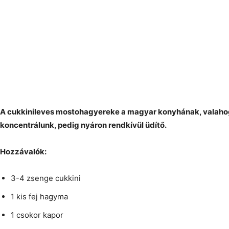
A cukkinileves mostohagyereke a magyar konyhának, valahog
koncentrálunk, pedig nyáron rendkívül üdítő.
Hozzávalók:
3-4 zsenge cukkini
1 kis fej hagyma
1 csokor kapor