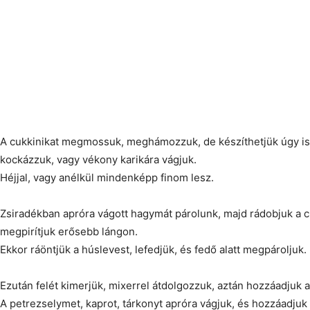
A cukkinikat megmossuk, meghámozzuk, de készíthetjük úgy is
kockázzuk, vagy vékony karikára vágjuk.
Héjjal, vagy anélkül mindenképp finom lesz.
Zsiradékban apróra vágott hagymát párolunk, majd rádobjuk a cu
megpirítjuk erősebb lángon.
Ekkor ráöntjük a húslevest, lefedjük, és fedő alatt megpároljuk.
Ezután felét kimerjük, mixerrel átdolgozzuk, aztán hozzáadjuk a
A petrezselymet, kaprot, tárkonyt apróra vágjuk, és hozzáadjuk