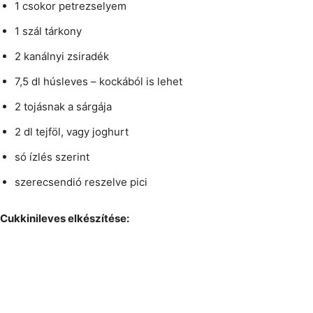
1 csokor petrezselyem
1 szál tárkony
2 kanálnyi zsiradék
7,5 dl húsleves – kockából is lehet
2 tojásnak a sárgája
2 dl tejföl, vagy joghurt
só ízlés szerint
szerecsendió reszelve pici
Cukkinileves elkészítése: