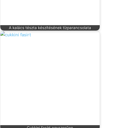
A kalács tészta készítésének tízparancsolata
Cukkini fasírt egyszerűen