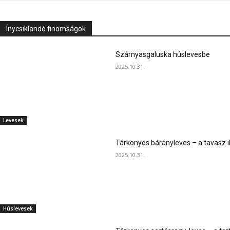
Ínycsiklandó finomságok
Szárnyasgaluska húslevesbe
2025.10.31.
Levesek
Tárkonyos bárányleves – a tavasz i
2025.10.31.
Húslevesek