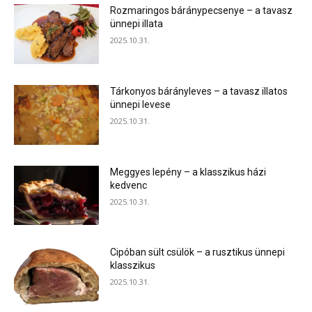
Rozmaringos báránypecsenye – a tavasz
ünnepi illata
2025.10.31.
Tárkonyos bárányleves – a tavasz illatos
ünnepi levese
2025.10.31.
Meggyes lepény – a klasszikus házi
kedvenc
2025.10.31.
Cipóban sült csülök – a rusztikus ünnepi
klasszikus
2025.10.31.