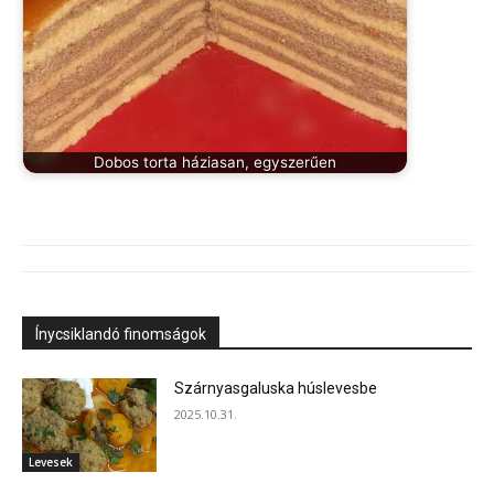
Dobos torta háziasan, egyszerűen
Ínycsiklandó finomságok
Szárnyasgaluska húslevesbe
2025.10.31.
Levesek