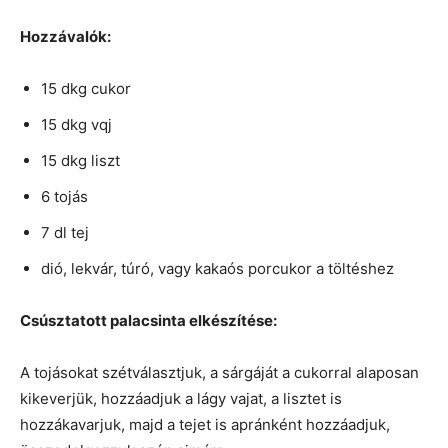
Hozzávalók:
15 dkg cukor
15 dkg vqj
15 dkg liszt
6 tojás
7 dl tej
dió, lekvár, túró, vagy kakaós porcukor a töltéshez
Csúsztatott palacsinta elkészítése:
A tojásokat szétválasztjuk, a sárgáját a cukorral alaposan
kikeverjük, hozzáadjuk a lágy vajat, a lisztet is
hozzákavarjuk, majd a tejet is apránként hozzáadjuk,