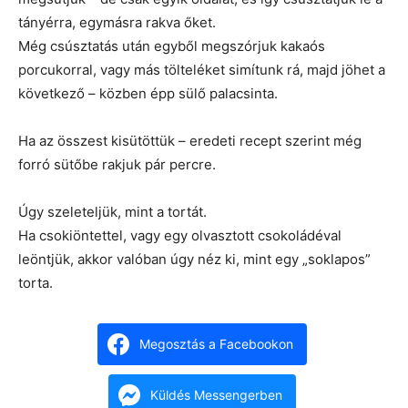
tányérra, egymásra rakva őket.
Még csúsztatás után egyből megszórjuk kakaós
porcukorral, vagy más tölteléket simítunk rá, majd jöhet a
következő – közben épp sülő palacsinta.
Ha az összest kisütöttük – eredeti recept szerint még
forró sütőbe rakjuk pár percre.
Úgy szeleteljük, mint a tortát.
Ha csokiöntettel, vagy egy olvasztott csokoládéval
leöntjük, akkor valóban úgy néz ki, mint egy „soklapos”
torta.
Megosztás a Facebookon
Küldés Messengerben