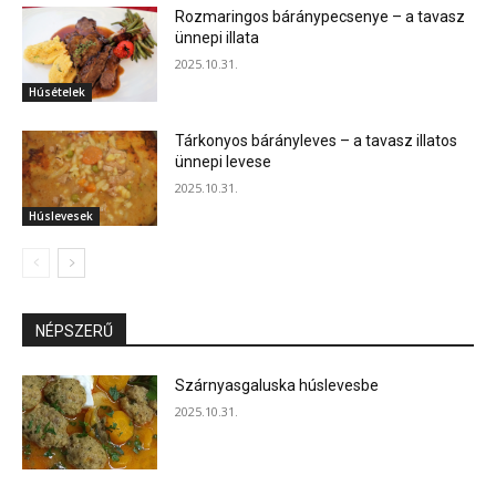
Rozmaringos báránypecsenye – a tavasz
ünnepi illata
2025.10.31.
Húsételek
Tárkonyos bárányleves – a tavasz illatos
ünnepi levese
2025.10.31.
Húslevesek
NÉPSZERŰ
Szárnyasgaluska húslevesbe
2025.10.31.