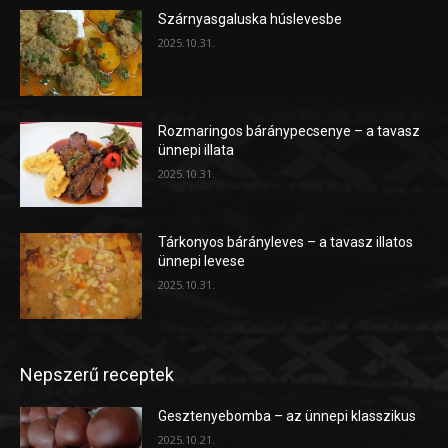
Szárnyasgaluska húslevesbe
2025.10.31.
Rozmaringos báránypecsenye – a tavasz
ünnepi illata
2025.10.31.
Tárkonyos bárányleves – a tavasz illatos
ünnepi levese
2025.10.31.
Nepszerű receptek
Gesztenyebomba – az ünnepi klasszikus
2025.10.21.