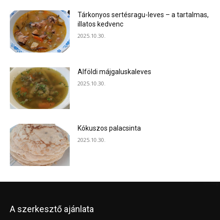
Tárkonyos sertésragu-leves – a tartalmas,
illatos kedvenc
2025.10.30.
Alföldi májgaluskaleves
2025.10.30.
Kókuszos palacsinta
2025.10.30.
A szerkesztő ajánlata