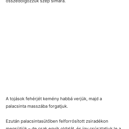
összedolgozzuk szép simára.
A tojások fehérjét kemény habbá verjük, majd a
palacsinta masszába forgatjuk.
Ezután palacsintasütőben felforrósított zsiradékon
megsütjük – de csak egyik oldalát, és így csúsztatjuk le a