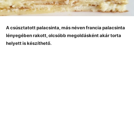
A csúsztatott palacsinta, más néven francia palacsinta
lényegében rakott, olcsóbb megoldásként akár torta
helyett is készíthető.