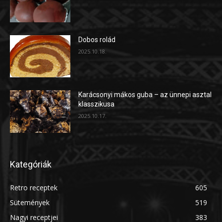
Dobos rolád
2025.10.18.
Karácsonyi mákos guba – az ünnepi asztal
klasszikusa
2025.10.17.
Kategóriák
Retro receptek
605
Sütemények
519
Nagyi receptjei
383