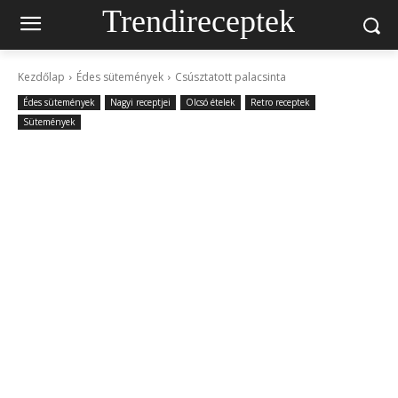
Trendireceptek
Kezdőlap
Édes sütemények
Csúsztatott palacsinta
Édes sütemények
Nagyi receptjei
Olcsó ételek
Retro receptek
Sütemények