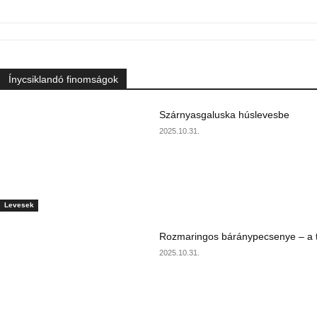
Ínycsiklandó finomságok
Szárnyasgaluska húslevesbe
2025.10.31.
Levesek
Rozmaringos báránypecsenye – a ta
2025.10.31.