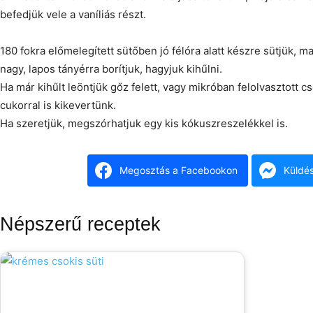
befedjük vele a vaníliás részt.
180 fokra előmelegített sütőben jó félóra alatt készre sütjük, m
nagy, lapos tányérra borítjuk, hagyjuk kihűlni.
Ha már kihűlt leöntjük gőz felett, vagy mikróban felolvasztott c
cukorral is kikevertünk.
Ha szeretjük, megszórhatjuk egy kis kókuszreszelékkel is.
Megosztás a Facebookon
Küldé
Népszerű receptek