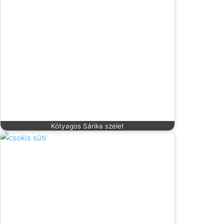
Kótyagos Sárika szelet