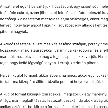
A liszt felét egy tálba szitáljuk, hozzáadunk egy csipet sót, mehe
felét, fele cukrot, aztán jöhet a tej fele, és a felfutott élesztő i
hozzáadjuk a beáztatott mazsola felét,ha szükséges, akkor még 
lényeg, hogy lágy alapot kapjunk, lágyabbat egy átlagos kelt tés
pihenni hagyjuk.
A kakaós tésztánál a liszt másik felét tálba szitáljuk, parányit m
hozzáadjuk, majd a zsiradékkal, valamint a kakaóporral, és a felf
maradék mazsolával, no meg a tejjel alaposan kikeverjük. Ha 
tejet, hogy kellő lágyságú legyen. Lerakjuk szintén pihenni.
Ha van kuglóf formánk akkor abban, ha nincs, akkor egy lyukas
tortaforma közepére állított tűzálló poharat helyezve sütjük ki.
A kuglóf formát kikenjük zsiradékkal, megszórjuk egy marékny
A lágy, már megkelt tésztát lisztezett deszkán darabokra vágjuk
amiket aztán körbe-körbe a forma aljába tekerünk, majd a barna