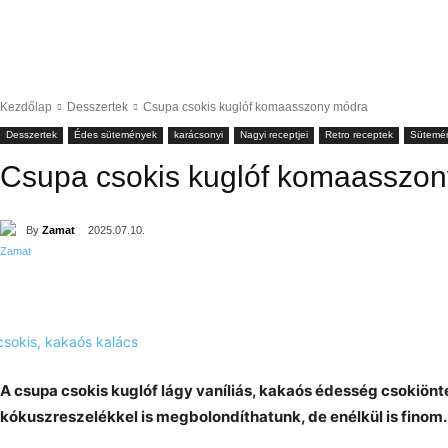
Kezdőlap
Desszertek
Csupa csokis kuglóf komaasszony módra
Desszertek
Édes sütemények
karácsonyi
Nagyi receptjei
Retro receptek
Sütemé
Csupa csokis kuglóf komaasszo
By
Zamat
2025.07.10.
A csupa csokis kuglóf lágy vaníliás, kakaós édesség csokiönte
kókuszreszelékkel is megbolondíthatunk, de enélkül is finom.