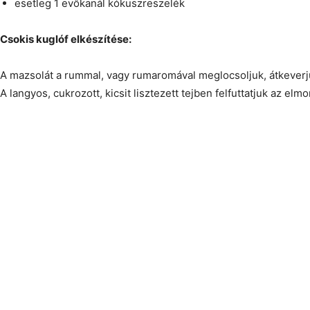
esetleg 1 evőkanál kókuszreszelék
Csokis kuglóf elkészítése:
A mazsolát a rummal, vagy rumaromával meglocsoljuk, átkeverj
A langyos, cukrozott, kicsit lisztezett tejben felfuttatjuk az elmo