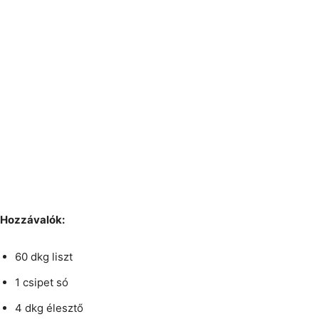
Hozzávalók:
60 dkg liszt
1 csipet só
4 dkg élesztő