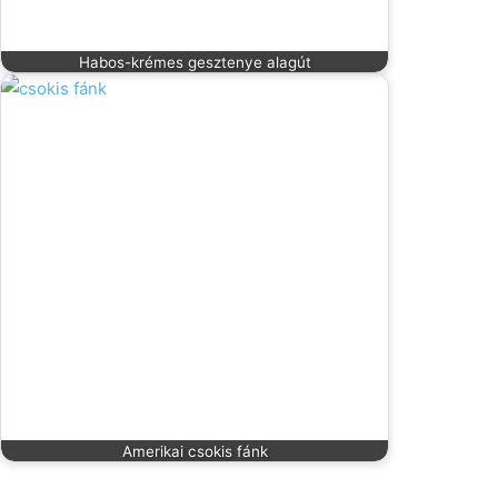
Habos-krémes gesztenye alagút
Amerikai csokis fánk