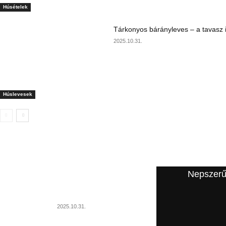
Húsételek
Tárkonyos bárányleves – a tavasz i
2025.10.31.
Húslevesek
A szerkesztő ajánlata
Nepszerű
Szárnyasgaluska húslevesbe
2025.10.31.