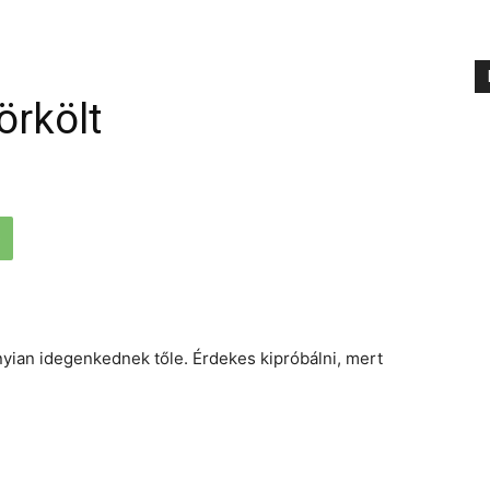
örkölt
yian idegenkednek tőle. Érdekes kipróbálni, mert