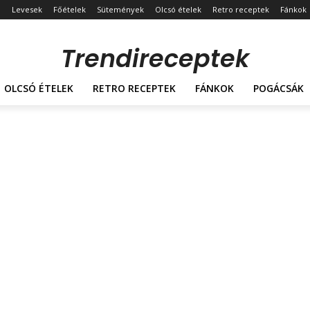
Levesek
Főételek
Sütemények
Olcsó ételek
Retro receptek
Fánkok
Trendireceptek
OLCSÓ ÉTELEK
RETRO RECEPTEK
FÁNKOK
POGÁCSÁK