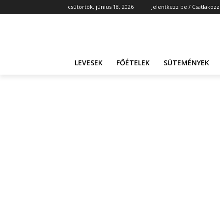
csütörtök, június 18, 2026
Jelentkezz be / Csatlakozz
LEVESEK
FŐÉTELEK
SÜTEMÉNYEK