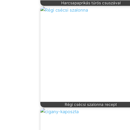
Harcsapaprikás túrós csuszával
Régi csécsi szalonna recept