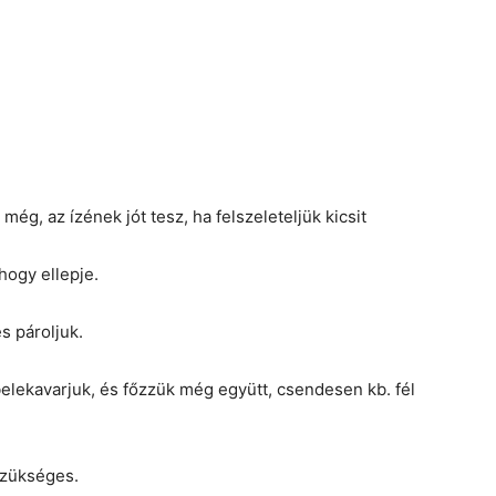
 még, az ízének jót tesz, ha felszeleteljük kicsit
hogy ellepje.
s pároljuk.
belekavarjuk, és főzzük még együtt, csendesen kb. fél
szükséges.