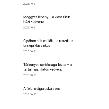
2025.10.31.
Meggyes lepény – a klasszikus
házi kedvenc
2025.10.31.
Cipóban sült csülök – a rusztikus
ünnepi klasszikus
2025.10.31.
Tárkonyos sertésragu-leves – a
tartalmas, illatos kedvenc
2025.10.30.
Alföldi májgaluskaleves
2025.10.30.