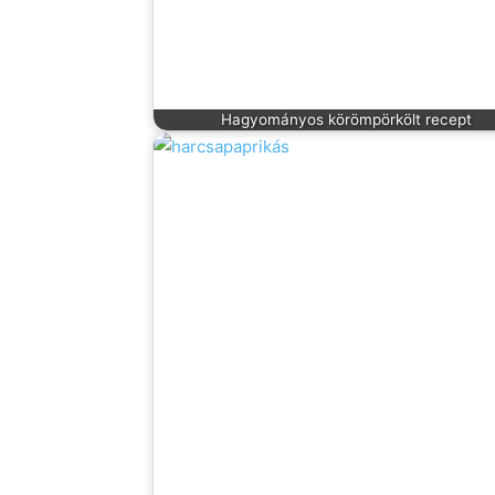
Hagyományos körömpörkölt recept