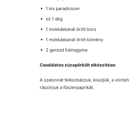
1 kis paradicsom
só 1 dkg
1 mokkáskanál őrölt bors
1 mokkáskanál őrölt kömény
2 gerezd fokhagyma
Csodálatos zúzapörkölt elkészítése:
A szalonnát felkockázzuk, kisütjük, a vörös
rászórjuk a fűszerpaprikát.