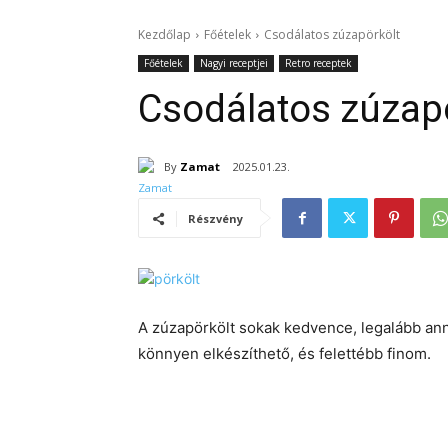
Kezdőlap
Főételek
Csodálatos zúzapörkölt
Főételek
Nagyi receptjei
Retro receptek
Csodálatos zúzap
By
Zamat
2025.01.23.
Részvény
A zúzapörkölt sokak kedvence, legalább ann
könnyen elkészíthető, és felettébb finom.