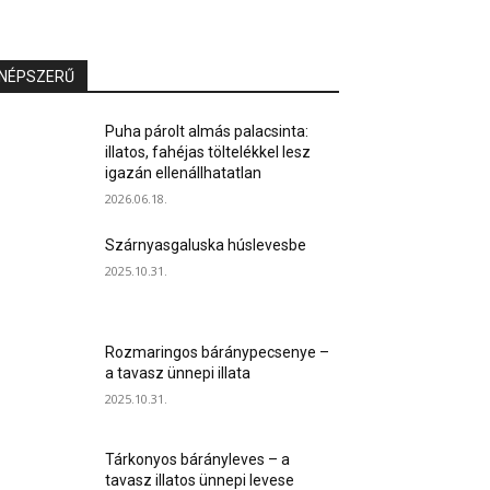
NÉPSZERŰ
Puha párolt almás palacsinta:
illatos, fahéjas töltelékkel lesz
igazán ellenállhatatlan
2026.06.18.
Szárnyasgaluska húslevesbe
2025.10.31.
Rozmaringos báránypecsenye –
a tavasz ünnepi illata
2025.10.31.
Tárkonyos bárányleves – a
tavasz illatos ünnepi levese