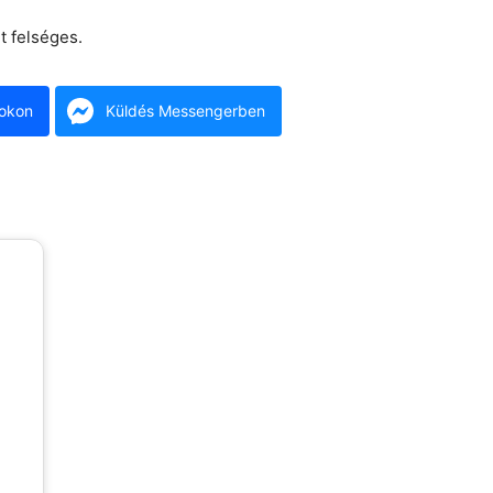
t felséges.
okon
Küldés Messengerben